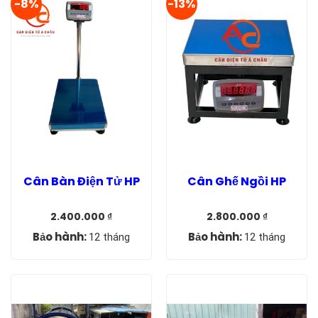
-8%
-13%
Cân Bàn Điện Tử HP
Cân Ghế Ngồi HP
2.400.000
₫
2.800.000
₫
Giá
Giá
Giá
Giá
gốc
hiện
gốc
hiện
Bảo hành:
Bảo hành:
12 tháng
12 tháng
là:
tại
là:
tại
2.600.000 ₫.
là:
3.200.000 ₫.
là:
2.400.000 ₫.
2.800.000 ₫.