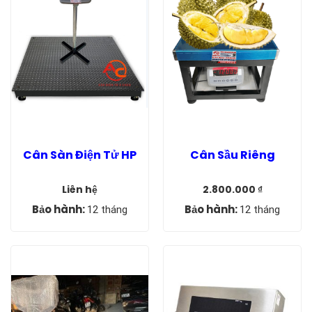
Cân Sàn Điện Tử HP
Cân Sầu Riêng
Liên hệ
2.800.000
₫
Giá
Giá
gốc
hiện
Bảo hành:
Bảo hành:
12 tháng
12 tháng
là:
tại
3.200.000 ₫.
là:
2.800.000 ₫.