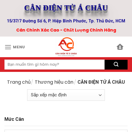
Skip
CÂN ĐIỆN TỬ Á CHÂU
to
content
15/37/7 Đường Số 6, P. Hiệp Bình Phước, Tp. Thủ Đức, HCM
Cân Chính Xác Cao - Chất Lượng Chính Hãng
MENU
Tìm
kiếm:
Trang chủ
/
Thương hiệu cân
/
CÂN ĐIỆN TỬ Á CHÂU
Mức Cân