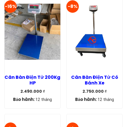
-16%
-8%
Cân Bàn Điện Tử 200Kg
Cân Bàn Điện Tử Có
HP
Bánh Xe
2.490.000
₫
2.750.000
₫
Giá
Giá
Giá
Giá
gốc
hiện
gốc
hiện
Bảo hành:
Bảo hành:
12 tháng
12 tháng
là:
tại
là:
tại
2.950.000 ₫.
là:
2.990.000 ₫.
là:
2.490.000 ₫.
2.750.000 ₫.