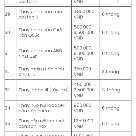
caston II
VNĐ
Thay phím cân treo
3.800.000
29
6 tháng
caston III
VNĐ
500.000 –
Thay phím cân CAS
30
3.500.000
6 tháng
Hàn Quốc
VNĐ
500.000 –
Thay phím cân AND
31
8.000.000
6 tháng
Nhật Bản
VNĐ
Thay main màn hình
350.000
32
3 tháng
phụ UTE
VNĐ
450.000 –
33
Thay loadcell (tùy loại)
2.500.000
12 tháng
VNĐ
Thay hộp nối loadcell
950.000
34
6 tháng
cân sàn nhựa
VNĐ
Thay hộp nối loadcell
1.350.000
35
6 tháng
cân sàn inox
VNĐ