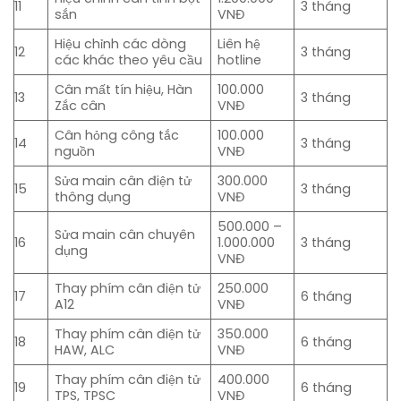
11
3 tháng
sắn
VNĐ
Hiệu chỉnh các dòng
Liên hệ
12
3 tháng
các khác theo yêu cầu
hotline
Cân mất tín hiệu, Hàn
100.000
13
3 tháng
Zắc cân
VNĐ
Cân hỏng công tắc
100.000
14
3 tháng
nguồn
VNĐ
Sửa main cân điện tử
300.000
15
3 tháng
thông dụng
VNĐ
500.000 –
Sửa main cân chuyên
16
1.000.000
3 tháng
dụng
VNĐ
Thay phím cân điện tử
250.000
17
6 tháng
A12
VNĐ
Thay phím cân điện tử
350.000
18
6 tháng
HAW, ALC
VNĐ
Thay phím cân điện tử
400.000
19
6 tháng
TPS, TPSC
VNĐ