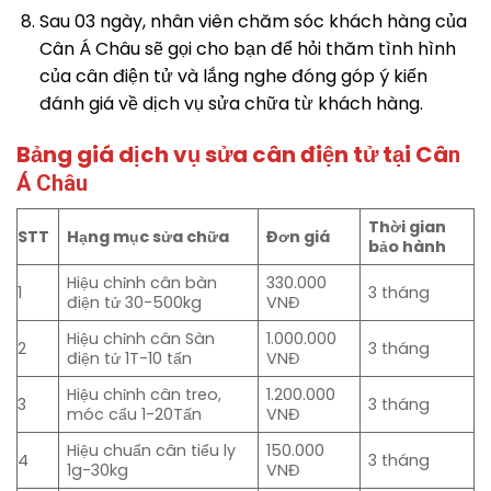
Sau 03 ngày, nhân viên chăm sóc khách hàng của
Cân Á Châu sẽ gọi cho bạn để hỏi thăm tình hình
của cân điện tử và lắng nghe đóng góp ý kiến
đánh giá về dịch vụ sửa chữa từ khách hàng.
Bảng giá dịch vụ sửa cân điện tử tại Câ
n
Á Châu
Thời gian
STT
Hạng mục sửa chữa
Đơn giá
bảo hành
Hiệu chỉnh cân bàn
330.000
1
3 tháng
điện tử 30-500kg
VNĐ
Hiệu chỉnh cân Sàn
1.000.000
2
3 tháng
điện tử 1T-10 tấn
VNĐ
Hiệu chỉnh cân treo,
1.200.000
3
3 tháng
móc cẩu 1-20Tấn
VNĐ
Hiệu chuẩn cân tiểu ly
150.000
4
3 tháng
1g-30kg
VNĐ