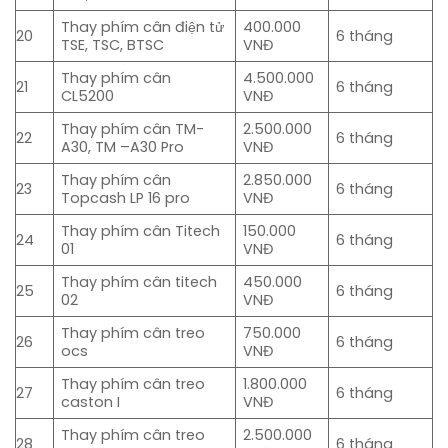
Thay phím cân điện tử
400.000
20
6 tháng
TSE, TSC, BTSC
VNĐ
Thay phím cân
4.500.000
21
6 tháng
CL5200
VNĐ
Thay phím cân TM-
2.500.000
22
6 tháng
A30, TM –A30 Pro
VNĐ
Thay phím cân
2.850.000
23
6 tháng
Topcash LP 16 pro
VNĐ
Thay phím cân Titech
150.000
24
6 tháng
01
VNĐ
Thay phím cân titech
450.000
25
6 tháng
02
VNĐ
Thay phím cân treo
750.000
26
6 tháng
ocs
VNĐ
Thay phím cân treo
1.800.000
27
6 tháng
caston I
VNĐ
Thay phím cân treo
2.500.000
28
6 tháng