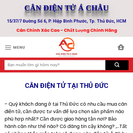
Skip
CÂN ĐIỆN TỬ Á CHÂU
to
content
15/37/7 Đường Số 6, P. Hiệp Bình Phước, Tp. Thủ Đức, HCM
Cân Chính Xác Cao - Chất Lượng Chính Hãng
MENU
Tìm
kiếm:
CÂN ĐIỆN TỬ TẠI THỦ ĐỨC
– Quý khách đang ở tại Thủ Đức có nhu cầu mua cân
điện tử, cần được tư vấn để lựa chọn sản phẩm nào
phù hợp nhất? Cần được giao hàng tận nơi? Bảo
hành cân như thế nào? Có đáng tin cậy không? ,…Tất