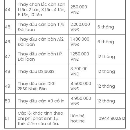
Thay chân lắc cân sàn
250.000
44
1 tấn, 2 tân, 3 tấn, 4 tấn,
VNĐ
5 tấn, 10 tấn
Thay đầu cân bàn T7E
2.200.000
45
6 tháng
Đài loan
VNĐ
Thay đầu cân bàn A12
1.400.000
46
6 tháng
Đài loan
VNĐ
Thay đầu cân bàn HP
1.250.000
47
12 tháng
Đài loan
VNĐ
3,700.00
48
Thay đầu DS166SS
12 tháng
VNĐ
Thay đầu cân DIGI
4.500.000
49
12 tháng
28SS Nhật Bản
VNĐ
4.950.000
50
Thay đầu cân A9 có in
12 tháng
VNĐ
Các lỗi khác tính theo
Liên hệ
51
chi phí phát sinh tại
0944.902.912
hotline
thời điểm sửa chữa.