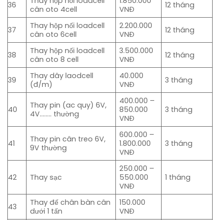
Thay hộp nối loadcell
1.850.000
36
12 tháng
cân oto 4cell
VNĐ
Thay hộp nối loadcell
2.200.000
37
12 tháng
cân oto 6cell
VNĐ
Thay hộp nối loadcell
3.500.000
38
12 tháng
cân oto 8 cell
VNĐ
Thay dây laodcell
40.000
39
3 tháng
(đ/m)
VNĐ
400.000 –
Thay pin (ac quy) 6V,
40
850.000
3 tháng
4V…….. thường
VNĐ
600.000 –
Thay pin cân treo 6V,
41
1.800.000
3 tháng
9V thường
VNĐ
250.000 –
42
Thay sạc
550.000
1 tháng
VNĐ
Thay đế chân bàn cân
150.000
43
dưới 1 tấn
VNĐ