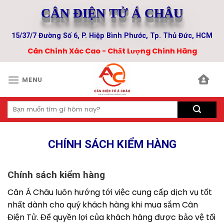
Skip
CÂN ĐIỆN TỬ Á CHÂU
to
content
15/37/7 Đường Số 6, P. Hiệp Bình Phước, Tp. Thủ Đức, HCM
Cân Chính Xác Cao - Chất Lượng Chính Hãng
MENU
Tìm
kiếm:
CHÍNH SÁCH KIỂM HÀNG
Chính sách kiểm hàng
Cân Á Châu luôn hướng tới việc cung cấp dịch vụ tốt
nhất dành cho quý khách hàng khi mua sắm Cân
Điện Tử. Để quyền lợi của khách hàng được bảo vệ tối