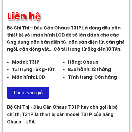
Liên hệ
Bộ Chỉ Thị – Đầu Cân Ohaus T31P Là dòng đầu cân
thiết kế với màn hình LCD đỏ số lớn dành cho các
ứng dụng cân bàn điện tử, cân sàn điện tử, cân ghế
ngồi, cân động vật….Có tải trọng từ 5kg đến 10 Tấn.
Model: T31P
Hãng: Ohaus
Tải trọng : 5Kg-10T
Bảo hành: 12 tháng
Màn hình: LCD
Tình trạng: Còn hàng
Thêm vào giỏ
Bộ Chỉ Thị - Đầu Cân Ohaus T31P hay còn gọi là bộ
chỉ thị T31P là thiết bị cân model T31P của hãng
Ohaus - USA