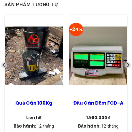
SẢN PHẨM TƯƠNG TỰ
-24%
Quả Cân 100Kg
Đầu Cân Đếm FCD-A
Liên hệ
1.950.000
₫
Giá
Giá
gốc
hiện
Bảo hành:
Bảo hành:
12 tháng
12 tháng
là:
tại