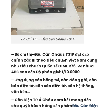
Bộ Chỉ Thị – Đầu Cân Ohaus T31P
–
Bộ chỉ thị-Đầu Cân Ohaus T31P
đạt cấp
chính xác III theo tiêu chuẩn Việt Nam cũng
như tiêu chuẩn Quốc Tế OIML R76. Vỏ nhựa
ABS cao cấp.Độ phân giải: 1/10.0000.
– Ứng dụng cân băng tải, cân đóng gói,
cân
bàn điện tử, cân sàn điện tử, cân hệ thống,
cân bồn…
– Cân Điện Tử Á Châu cam kết mang đến
cho quý khách hàng sản phẩm
Đầu Cân Điện