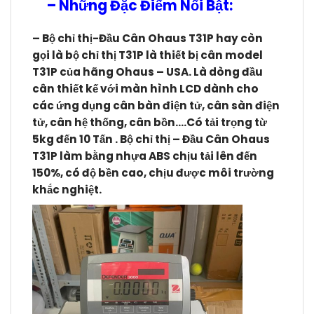
–
Những Đặc Điểm Nổi Bật:
– Bộ chỉ thị-Đầu Cân Ohaus T31P hay còn
gọi là bộ chỉ thị T31P là thiết bị cân model
T31P của hãng Ohaus – USA
. Là dòng đầu
cân thiết kế
với màn hình LCD
dành cho
các ứng dụng cân bàn điện tử, cân sàn điện
tử, cân hệ thống, cân bồn….Có tải trọng từ
5kg đến 10 Tấn .
Bộ chỉ thị – Đầu Cân Ohaus
T31P
làm bằng nhựa ABS chịu tải lên đến
150%, có độ bền cao, chịu được môi trường
khắc nghiệt.