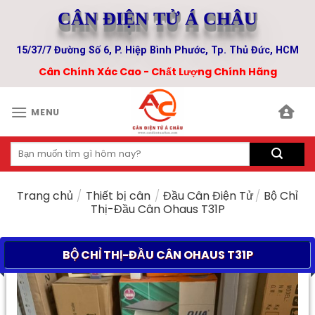
Skip
CÂN ĐIỆN TỬ Á CHÂU
to
content
15/37/7 Đường Số 6, P. Hiệp Bình Phước, Tp. Thủ Đức, HCM
Cân Chính Xác Cao - Chất Lượng Chính Hãng
MENU
Tìm
kiếm:
Trang chủ
/
Thiết bị cân
/
Đầu Cân Điện Tử
/
Bộ Chỉ
Thị-Đầu Cân Ohaus T31P
BỘ CHỈ THỊ-ĐẦU CÂN OHAUS T31P