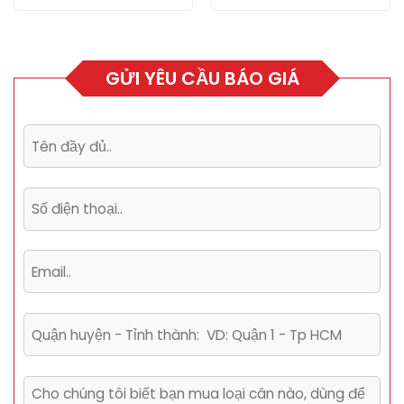
2.550.000 ₫.
là:
1.950.000 ₫.
GỬI YÊU CẦU BÁO GIÁ