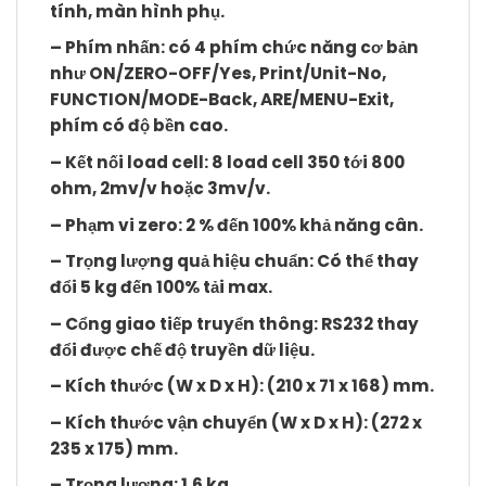
tính, màn hình phụ.
– Phím nhấn: có 4 phím chức năng cơ bản
như ON/ZERO-OFF/Yes, Print/Unit-No,
FUNCTION/MODE-Back, ARE/MENU-Exit,
phím có độ bền cao.
– Kết nối load cell: 8 load cell 350 tới 800
ohm, 2mv/v hoặc 3mv/v.
– Phạm vi zero: 2 % đến 100% khả năng cân.
– Trọng lượng quả hiệu chuẩn: Có thể thay
đổi 5 kg đến 100% tải max.
– Cổng giao tiếp truyển thông: RS232 thay
đổi được chế độ truyền dữ liệu.
– Kích thước (W x D x H): (210 x 71 x 168) mm.
– Kích thước vận chuyển (W x D x H): (272 x
235 x 175) mm.
– Trọng lượng: 1.6 kg.