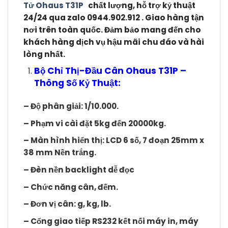
Tử Ohaus T31P
chất lượng, hỗ trợ kỷ thuật
24/24 qua zalo 0944.902.912 . Giao hàng tận
nơi trên toàn quốc. Đảm bảo mang đến cho
khách hàng dịch vụ hậu mãi chu đáo và hài
lòng nhất.
Bộ Chỉ Thị-Đầu Cân Ohaus T31P –
Thông Số Kỷ Thuật:
– Độ phân giải: 1/10.000.
– Phạm vi cài đặt 5kg đến 20000kg.
– Màn hình hiển thị: LCD 6 số, 7 đoạn 25mm x
38 mm Nền trắng.
– Đèn nền backlight dễ đọc
– Chức năng cân, đếm.
– Đơn vị cân: g, kg, lb.
– Cổng giao tiếp RS232 kết nối máy in, máy