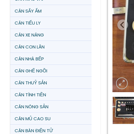
CÂN SẤY ẨM
CÂN TIỂU LY
CÂN XE NÂNG
CÂN CON LĂN
CÂN NHÀ BẾP
CÂN GHẾ NGỒI
CÂN THUỶ SẢN
CÂN TÍNH TIỀN
CÂN NÔNG SẢN
CÂN MỦ CAO SU
CÂN BÀN ĐIỆN TỬ