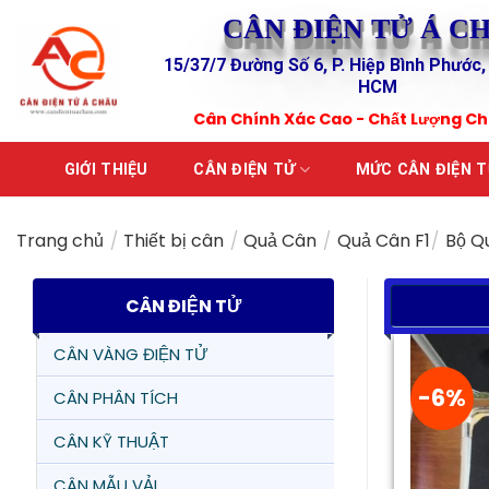
Skip
CÂN ĐIỆN TỬ Á C
to
15/37/7 Đường Số 6, P. Hiệp Bình Phước,
content
HCM
Cân Chính Xác Cao - Chất Lượng C
GIỚI THIỆU
CÂN ĐIỆN TỬ
MỨC CÂN ĐIỆN 
Trang chủ
/
Thiết bị cân
/
Quả Cân
/
Quả Cân F1
/
Bộ Q
CÂN ĐIỆN TỬ
CÂN VÀNG ĐIỆN TỬ
-6%
CÂN PHÂN TÍCH
CÂN KỸ THUẬT
CÂN MẪU VẢI