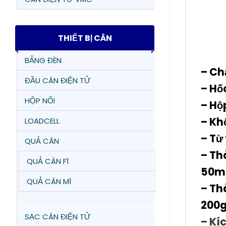
THIẾT BỊ CÂN
BẢNG ĐÈN
– Chấ
ĐẦU CÂN ĐIỆN TỬ
– Hố
HỘP NỐI
– Hộ
– Kh
LOADCELL
– Từ 
QUẢ CÂN
– Th
QUẢ CÂN F1
50mg
QUẢ CÂN M1
– Th
200g
SẠC CÂN ĐIỆN TỬ
– Kí