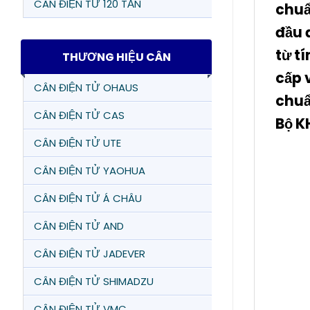
CÂN ĐIỆN TỬ 120 TẤN
chuẩ
đầu 
từ t
THƯƠNG HIỆU CÂN
cấp 
CÂN ĐIỆN TỬ OHAUS
chuẩ
CÂN ĐIỆN TỬ CAS
Bộ K
CÂN ĐIỆN TỬ UTE
CÂN ĐIỆN TỬ YAOHUA
CÂN ĐIỆN TỬ Á CHÂU
CÂN ĐIỆN TỬ AND
CÂN ĐIỆN TỬ JADEVER
CÂN ĐIỆN TỬ SHIMADZU
CÂN ĐIỆN TỬ VMC