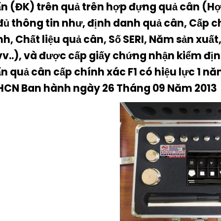
n (ĐK) trên quả trên hợp đựng quả cân (Hợ
đủ thông tin như, định danh quả cân, Cấp c
ính, Chất liệu quả cân, Số SERI, Năm sản xuấ
vv..), và được cấp giấy chứng nhận kiểm đị
n quả cân cấp chính xác F1 có hiệu lực 1 nă
HCN Ban hành ngày 26 Tháng 09 Năm 2013