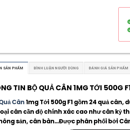
N SẢN PHẨM
BÌNH LUẬN NGƯỜI DÙNG
ĐÁNH GIÁ SẢN PHẨM
NG TIN BỘ QUẢ CÂN 1MG TỚI 500G F
 Quả Cân
1mg Tới 500g F1 gồm 24 quả cân, d
loại cân cần độ chính xác cao như cân kỷ th
nông sản, cân bàn.
..Được phân phối bởi Câ