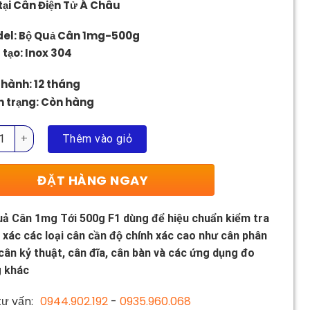
tại Cân Điện Tử Á Châu
6.500.000 ₫.
el: Bộ Quả Cân 1mg-500g
 tạo: Inox 304
 hành: 12 tháng
h trạng: Còn hàng
ả Cân 1mg Tới 500g F1 số lượng
Thêm vào giỏ
ĐẶT HÀNG NGAY
ả Cân 1mg Tới 500g F1 dùng để hiệu chuẩn kiểm tra
 xác các loại cân cần độ chính xác cao như cân phân
 cân kỷ thuật, cân đĩa, cân bàn và các ứng dụng đo
g khác
ư vấn:
0944.902.192
-
0935.960.068