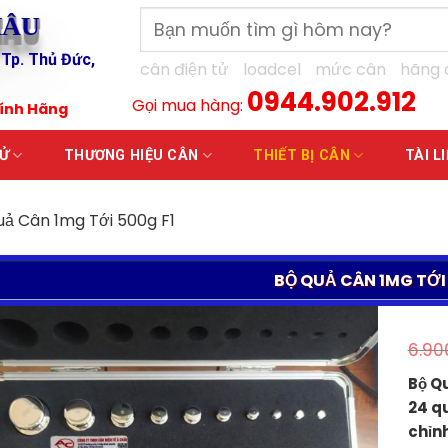
Tìm
HÂU
kiếm:
 Tp. Thủ Đức,
cân điện tử
loadcel
mức cân
hãng 
0944.902.912
Gọi mua hàng:
hính Hãng
TỬ
THƯƠNG HIỆU CÂN
THIẾT BỊ CÂN
TÀI L
uả Cân 1mg Tới 500g F1
BỘ QUẢ CÂN 1MG TỚI 
6.90
Bộ Qu
24 qu
chỉn