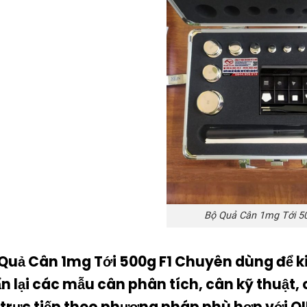
Bộ Quả Cân 1mg Tới 5
 Quả Cân 1mg Tới 500g F1 Chuyên dùng để ki
n lại các mẫu cân phân tích, cân kỹ thuật, 
 trực tiếp theo phương pháp phù hợp với OI