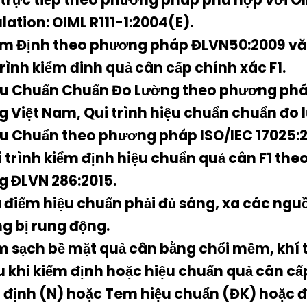
lation: OIML R111-1:2004(E).
ểm Định theo phương pháp ĐLVN50:2009 văn
trình kiểm đinh quả cân cấp chính xác F1.
ệu Chuẩn Chuẩn Đo Lường theo phương pháp
g Việt Nam, Qui trình hiệu chuẩn chuẩn đo 
ệu Chuẩn theo phương pháp ISO/IEC 17025:2
i trình kiểm định hiệu chuẩn quả cân F1 th
g ĐLVN 286:2015.
a điểm hiệu chuẩn phải đủ sáng, xa các nguồ
g bị rung động.
m sạch bề mặt quả cân bằng chổi mềm, khí t
u khi kiểm định hoặc hiệu chuẩn quả cân cấ
 định (N) hoặc Tem hiệu chuẩn (ĐK) hoặc đ