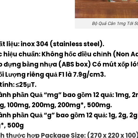
Bộ Quả Cân 1mg Tới 5
t liệu: inox 304 (stainless steel).
c hiệu chuẩn: Không hốc điều chỉnh (Non Ad
p đựng bằng nhựa (ABS box) Có mút xốp lót 
ối Lượng riêng quả F1 là 7.9g/cm3.
tính: ≤25μT.
ành phần Quả “mg” bao gồm 12 quả: 1mg, 
, 100mg, 200mg, 200mg*, 500mg.
ành phần Quả “g” bao gồm 12 quả: 1g, 2g, 2g*
*, 500g
ch thước hợp Package Size: (270 x 220 x 10