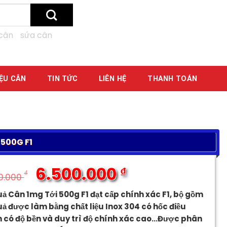
cân
sứa cân
IỆU CÂN
TIN TỨC
LIÊN HỆ
THANH TOÁN
500G F1
6.500.000
₫
₫
0.000
Giá
Giá
ả Cân 1mg Tới 500g F1 đạt cấp chính xác F1, bộ gồm
gốc
hiện
ả được làm bằng chất liệu Inox 304 có hốc điều
là:
tại
h có độ bền và duy trì độ chính xác cao…Được phân
6.900.000 ₫.
là: