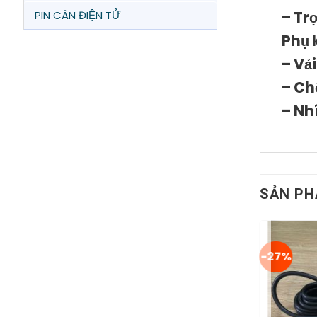
– Tr
PIN CÂN ĐIỆN TỬ
Phụ 
– Vả
– Ch
– Nh
SẢN PH
-27%