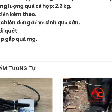
ọng lượng quả cả hợp: 2.2 kg.
kiện kèm theo.
i chiên dụng để vệ sinh quả cân.
ổi quét
íp gắp quả mg.
ẨM TƯƠNG TỰ