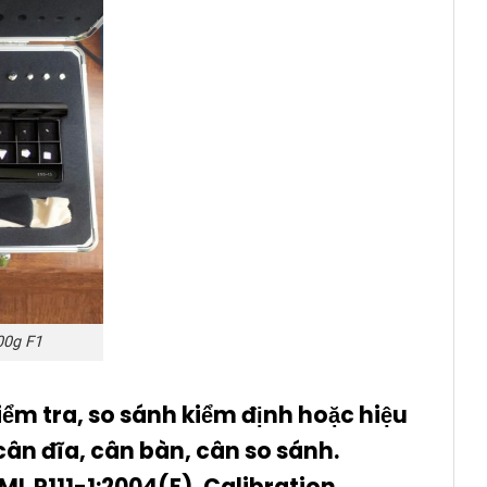
00g F1
ểm tra, so sánh kiểm định hoặc hiệu
cân đĩa, cân bàn, cân so sánh.
ML R111-1:2004(E), Calibration