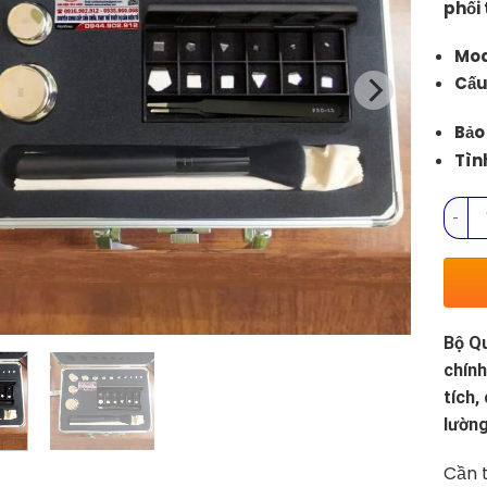
phối 
Mod
Cấu
Bảo
Tìn
Bộ Qu
Bộ Qu
chính
tích,
lườn
Cần t