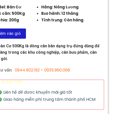
el: Bàn Cơ
Hãng: Nông Lương
 cân: 500Kg
Bảo hành: 12 tháng
chia: 200g
Tình trạng: Còn hàng
êm vào giỏ
àn Cơ 500Kg là dòng cân bàn dạng trụ đứng dùng để
àng trong các khu công nghiệp, cân bưu phẩm, cân
gói.
ư vấn:
0944.902.192
-
0935.960.068
ƯU ĐÃI THÊM
Liên hệ để được khuyến mãi giá tốt
Giao hàng miễn phí trung tâm thành phố HCM