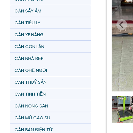
CÂN SẤY ẨM
CÂN TIỂU LY
CÂN XE NÂNG
CÂN CON LĂN
CÂN NHÀ BẾP
CÂN GHẾ NGỒI
CÂN THUỶ SẢN
CÂN TÍNH TIỀN
CÂN NÔNG SẢN
CÂN MỦ CAO SU
CÂN BÀN ĐIỆN TỬ