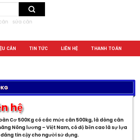
cân
sứa cân
IỆU CÂN
TIN TỨC
LIÊN HỆ
THANH TOÁN
0KG
ên hệ
bàn Cơ 500Kg có các mức cân 500kg, là dòng cân
hãng Nông lương – Việt Nam, có độ bền cao là sự lựa
 đáng tin cậy cho người sử dụng.