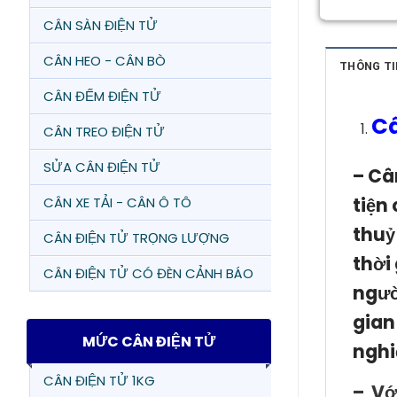
CÂN SÀN ĐIỆN TỬ
CÂN HEO - CÂN BÒ
THÔNG TI
CÂN ĐẾM ĐIỆN TỬ
C
CÂN TREO ĐIỆN TỬ
SỬA CÂN ĐIỆN TỬ
– Câ
tiện
CÂN XE TẢI - CÂN Ô TÔ
thuỷ
CÂN ĐIỆN TỬ TRỌNG LƯỢNG
thời
CÂN ĐIỆN TỬ CÓ ĐÈN CẢNH BÁO
ngườ
gian
MỨC CÂN ĐIỆN TỬ
nghi
CÂN ĐIỆN TỬ 1KG
– Vớ