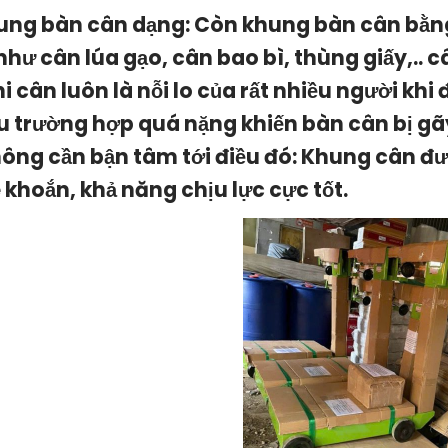
ung bàn cân dạng: Còn khung bàn cân bằng 
như cân lúa gạo, cân bao bì, thùng giấy,.. c
khi cân luôn là nỗi lo của rất nhiều người kh
u trường hợp quá nặng khiến bàn cân bị gãy,
hông cần bận tâm tới điều đó: Khung cân đư
 khoắn, khả năng chịu lực cực tốt.