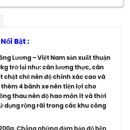
ổi Bật :
ông Lương – Việt Nam sản xuất thuận
0kg trở lại như: cân lương thực, cân
t chặt chẽ nên độ chính xác cao và
 thêm 4 bánh xe nên tiện lợi cho
̀ng thau nên độ hao mòn ít và thời
ử dụng rộng rãi trong các khu công
ỉ 200g. Chẳng những đảm bảo độ bền