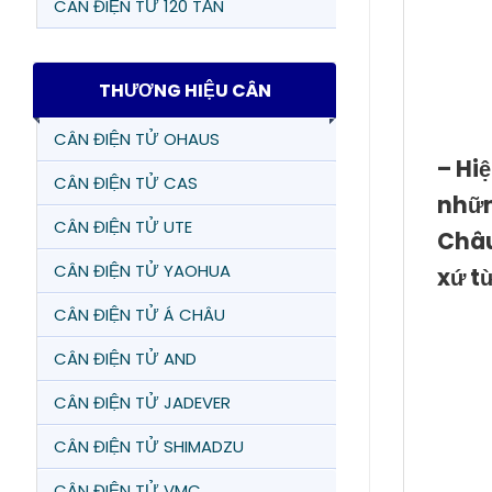
CÂN ĐIỆN TỬ 120 TẤN
THƯƠNG HIỆU CÂN
CÂN ĐIỆN TỬ OHAUS
– Hi
CÂN ĐIỆN TỬ CAS
nhữn
CÂN ĐIỆN TỬ UTE
Châu
CÂN ĐIỆN TỬ YAOHUA
xứ t
CÂN ĐIỆN TỬ Á CHÂU
CÂN ĐIỆN TỬ AND
CÂN ĐIỆN TỬ JADEVER
CÂN ĐIỆN TỬ SHIMADZU
CÂN ĐIỆN TỬ VMC