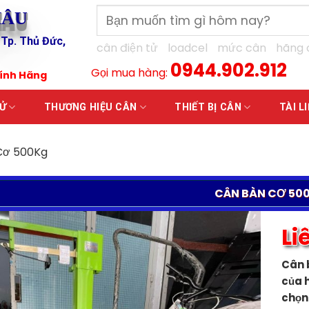
Tìm
HÂU
kiếm:
 Tp. Thủ Đức,
cân điện tử
loadcel
mức cân
hãng 
0944.902.912
Gọi mua hàng:
hính Hãng
TỬ
THƯƠNG HIỆU CÂN
THIẾT BỊ CÂN
TÀI L
Cơ 500Kg
CÂN BÀN CƠ 50
Li
Cân 
của 
chọn