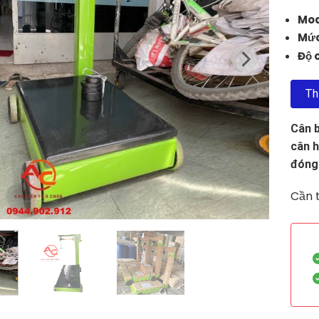
Mod
Mức
Độ 
Th
Cân b
cân h
đóng 
Cần t