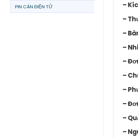
– Kí
PIN CÂN ĐIỆN TỬ
– Th
– Bà
– Nh
– Đơn
– Ch
– Ph
– Đơ
– Qu
– Ng