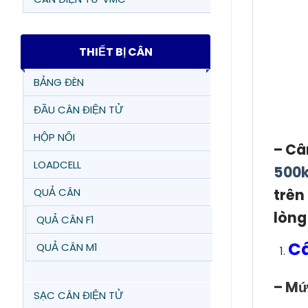
THIẾT BỊ CÂN
BẢNG ĐÈN
ĐẦU CÂN ĐIỆN TỬ
HỘP NỐI
– Câ
LOADCELL
500
trên
QUẢ CÂN
lòng
QUẢ CÂN F1
Câ
QUẢ CÂN M1
– Mứ
SẠC CÂN ĐIỆN TỬ