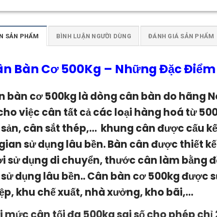
N SẢN PHẨM
BÌNH LUẬN NGƯỜI DÙNG
ĐÁNH GIÁ SẢN PHẨM
ân Bàn Cơ 500Kg
–
Những Đặc Điểm N
n bàn cơ 500kg l
à dòng cân bàn do hãng N
 cho việc cân tất cả các loại hàng hoá từ 50
 sản, cân sắt thép,… khung cân được cấu kế
 gian sử dụng lâu bền. Bàn cân được thiết kế
i sử dụng di chuyển, thước cân làm bằng đô
 sử dụng lâu bền.
.
Cân bàn cơ 500kg
được s
ệp, khu chế xuất, nhà xưởng, kho bãi,…
i mức cân tối đa 500kg sai số cho phép ch