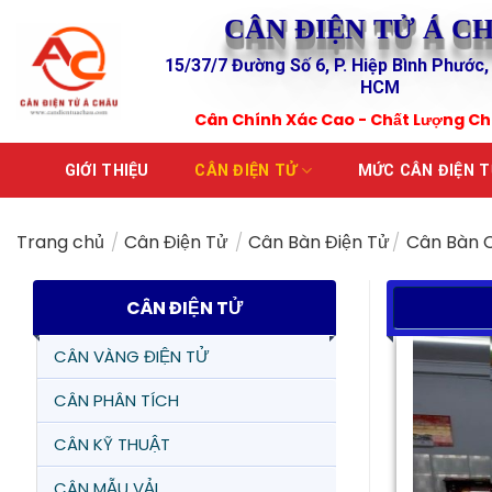
Skip
CÂN ĐIỆN TỬ Á C
to
15/37/7 Đường Số 6, P. Hiệp Bình Phước,
content
HCM
Cân Chính Xác Cao - Chất Lượng C
GIỚI THIỆU
CÂN ĐIỆN TỬ
MỨC CÂN ĐIỆN 
Trang chủ
/
Cân Điện Tử
/
Cân Bàn Điện Tử
/
Cân Bàn 
CÂN ĐIỆN TỬ
CÂN VÀNG ĐIỆN TỬ
CÂN PHÂN TÍCH
CÂN KỸ THUẬT
CÂN MẪU VẢI