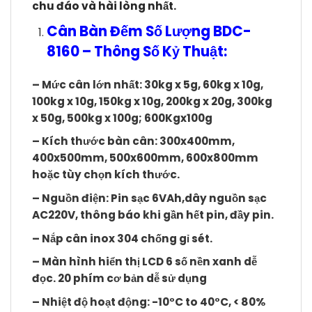
chu đáo và hài lòng nhất.
Cân Bàn Đếm Số Lượng BDC-
8160 – Thông Số Kỷ Thuật:
– Mức cân lớn nhất: 30kg x 5g, 60kg x 10g,
100kg x 10g, 150kg x 10g, 200kg x 20g, 300kg
x 50g, 500kg x 100g; 600Kgx100g
– Kích thước bàn cân: 300x400mm,
400x500mm, 500x600mm, 600x800mm
hoặc tùy chọn kích thước.
– Nguồn điện: Pin sạc 6VAh,dây nguồn sạc
AC220V, thông báo khi gần hết pin, đầy pin.
– Nắp cân inox 304 chống gỉ sét.
– Màn hình hiển thị LCD 6 số nền xanh dễ
đọc. 20 phím cơ bản dễ sử dụng
– Nhiệt độ hoạt động: -10°C to 40°C, < 80%