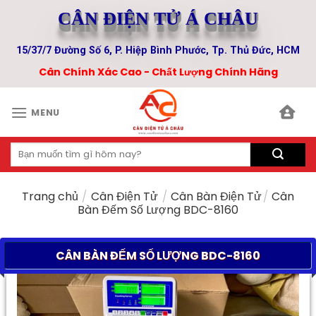
Skip
CÂN ĐIỆN TỬ Á CHÂU
to
content
15/37/7 Đường Số 6, P. Hiệp Bình Phước, Tp. Thủ Đức, HCM
Cân Chính Xác Cao - Chất Lượng Chính Hãng
MENU
Tìm
kiếm:
Trang chủ
/
Cân Điện Tử
/
Cân Bàn Điện Tử
/
Cân
Bàn Đếm Số Lượng BDC-8160
CÂN BÀN ĐẾM SỐ LƯỢNG BDC-8160