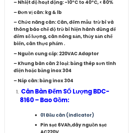
– Nhiệt độ hoạt động: -10°C to 40°C, < 80%
– Đơn vị cân: kg & lb
– Chức năng cân: Cân, đếm mẫu trừ bì và
thông báo chế độ trừ bì hiện hành dùng để
đếm số lượng, cân nông sản, thủy sản chế
biến, cân thực phẩm .
– Nguồn cung cấp: 220VAC Adaptor
– Khung bàn cân 2 loại: bằng thép sơn tĩnh
điện hoặc bằng inox 304
– Nắp cân: bằng inox 304
Cân Bàn Đếm SỐ Lượng BDC-
8160 – Bao Gồm:
01 Đầu cân (indicator)
Pin sạc 6VAh,dây nguồn sạc
AC220V