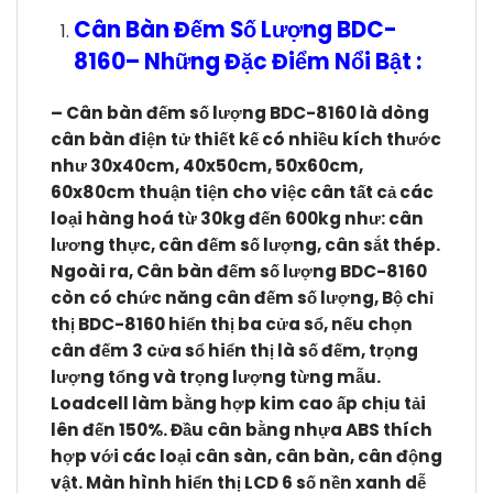
Cân Bàn Đếm Số Lượng BDC-
8160
–
Những Đặc Điểm Nổi Bật :
– Cân bàn đếm số lượng BDC-8160 l
à dòng
cân bàn điện tử thiết kế có nhiều kích thước
như 30x40cm, 40x50cm, 50x60cm,
60x80cm thuận tiện cho việc cân tất cả các
loại hàng hoá từ 30kg đến 600kg như: cân
lương thực, cân đếm số lượng, cân sắt thép.
Ngoài ra,
Cân bàn
đếm số lượng BDC-8160
còn có chức năng cân đếm số lượng, Bộ chỉ
thị BDC-8160 hiển thị ba cửa sổ, nếu chọn
cân đếm 3 cửa sổ hiển thị là số đếm, trọng
lượng tổng và trọng lượng từng mẫu.
Loadcell
làm bằng hợp kim cao ấp chịu tải
lên đến 150%. Đầu cân bằng nhựa ABS thích
hợp với các loại cân sàn, cân bàn, cân động
vật. Màn hình hiển thị LCD 6 số nền xanh dễ