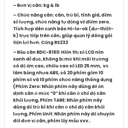
– Đơn vị cân: kg & lb
– Chức năng cân: cân, trừ bì, tính giá, đếm
số lượng, chức năng tự động về điểm zero.
Tích hợp đèn cảnh báo Hi-lo-ok (dư-thiết-
k) trực tiếp trên cân, giúp quản lý đóng gói
tiện lợi hơn. Cổng RS232
– Đầu cân BDC-8160: Hiển thị số LCD nền
xanh dễ đọc, không bị mờ khi môi trường
có độ ẩm cao, chiều cao số LED 25 mm, vỏ
làm bằng nhựa ABS, có 20 phím gồm 10
phím số và 10 phím chức năng thông dụng
(Phím Zero: Nhấn phím này dùng để ổn
định cân ở mức “0” khi cân ờ chế độ cân
khối lượng, Phím TARE: Nhấn phím này
dùng để trừ bì khi cân ở chế độ cân khối
lượng, Phím Unit: Nhấn phím này để chuyển
đổi đơn vị cân, phím lấy mẫu vvv..