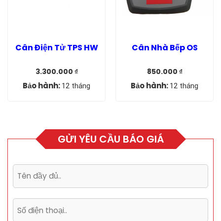
Cân Điện Tử TPS HW
Cân Nhà Bếp OS
3.300.000
₫
850.000
₫
Giá
Giá
Giá
Giá
gốc
hiện
gốc
hiện
Bảo hành:
Bảo hành:
12 tháng
12 tháng
là:
tại
là:
tại
3.900.000 ₫.
là:
1.250.000 ₫.
là:
3.300.000 ₫.
850.000 ₫.
GỬI YÊU CẦU BÁO GIÁ