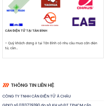
CÂN ĐIỆN TỬ TẠI TÂN BÌNH
– Quý khách đang ở tại Tân Bình có nhu cầu mua cân điện
tử, cần...
THÔNG TIN LIÊN HỆ
CÔNG TY TNHH CÂN ĐIỆN TỬ Á CHÂU
GPKD số 0313729390 do sở KH và ĐT TPHCM cấp