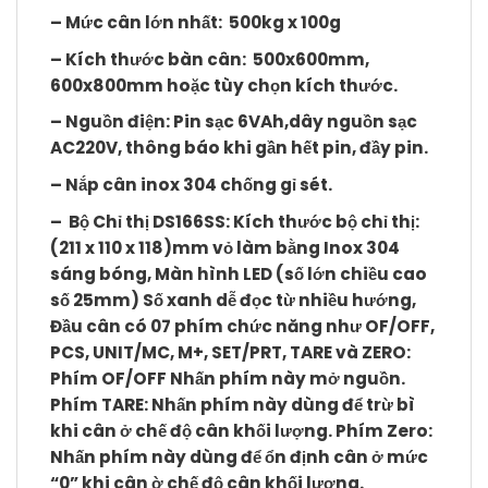
– Mức cân lớn nhất: 500kg x 100g
– Kích thước bàn cân: 500x600mm,
600x800mm hoặc tùy chọn kích thước.
– Nguồn điện: Pin sạc 6VAh,dây nguồn sạc
AC220V, thông báo khi gần hết pin, đầy pin.
– Nắp cân inox 304 chống gỉ sét.
–
Bộ Chỉ thị
DS166SS
: Kích thước bộ chỉ thị:
(211 x 110 x 118)mm vỏ làm bằng Inox 304
sáng bóng, Màn hình LED (số lớn chiều cao
số 25mm) Số xanh dễ đọc từ nhiều hướng,
Đầu cân có 07 phím chức năng như
OF/OFF,
PCS, UNIT/MC, M+, SET/PRT, TARE và ZERO
:
Phím
OF/OFF
Nhấn phím này mở nguồn.
Phím
TARE
: Nhấn phím này dùng để trừ bì
khi cân ở chế độ cân khối lượng. Phím
Zero
:
Nhấn phím này dùng để ổn định cân ở mức
“0” khi cân ờ chế độ cân khối lượng.