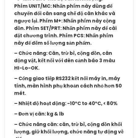
Phím
UNIT/MC
: Nhấn phím này dùng để
chuyển đổi cân sang chế độ cân khác và
ngược lại. Phím
M+
: Nhấn phím này cộng
dồn. Phím
SET/PRT
: Nhấn phím này để cài
đặt chương trình. Phím
PCS:
Nhấn phím
này để đếm số lượng sản phẩm.
– Chức năng: Cân, trừ bì, cộng dồn, cân
động vật, kết nối với đèn cảnh báo 3 màu
HI-Lo-OK.
– Cổng giao tiếp RS232 kết nối máy in, máy
tính, màn hình phụ khoản cách nhỏ hơn 50
mét.
– Nhiệt độ hoạt động: -10°C to 40°C, < 80%
– Đơn vị cân: kg & lb
– Chức năng cân: cân, trừ bì, cộng dồn khối
lượng, giữ khối lượng, chức năng tự động về