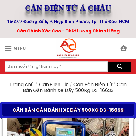
Skip
CÂN ĐIỆN TỬ Á CHÂU
to
content
15/37/7 Đường Số 6, P. Hiệp Bình Phước, Tp. Thủ Đức, HCM
Cân Chính Xác Cao - Chất Lượng Chính Hãng
MENU
Tìm
kiếm:
Trang chủ
/
Cân Điện Tử
/
Cân Bàn Điện Tử
/
Cân
Bàn Gắn Bánh Xe Đẩy 500Kg DS-166SS
CÂN BÀN GẮN BÁNH XE ĐẨY 500KG DS-166SS