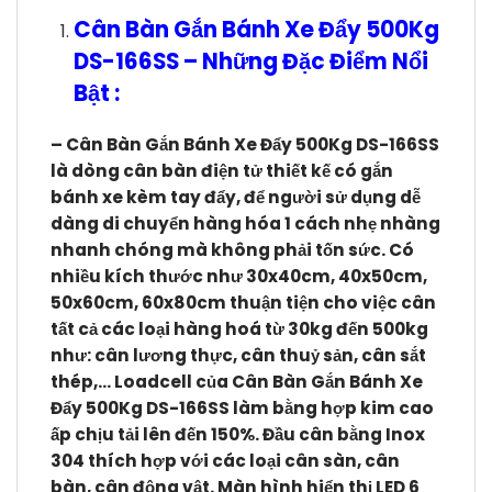
Cân Bàn Gắn Bánh Xe Đẩy 500Kg
DS-166SS
–
Những Đặc Điểm Nổi
Bật :
– Cân Bàn Gắn Bánh Xe Đẩy 500Kg DS-166SS
l
à dòng cân bàn điện tử thiết kế có gắn
bánh xe kèm tay đẩy, để người sử dụng dễ
dàng di chuyển hàng hóa 1 cách nhẹ nhàng
nhanh chóng mà không phải tốn sức. Có
nhiều kích thước như 30x40cm, 40x50cm,
50x60cm, 60x80cm thuận tiện cho việc cân
tất cả các loại hàng hoá từ 30kg đến 500kg
như: cân lương thực, cân thuỷ sản, cân sắt
thép,… Loadcell của Cân Bàn Gắn Bánh Xe
Đẩy 500Kg DS-166SS
làm bằng hợp kim cao
ấp chịu tải lên đến 150%. Đầu cân bằng Inox
304 thích hợp với các loại cân sàn, cân
bàn, cân động vật. Màn hình hiển thị LED 6