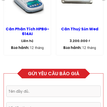
Cân Phân Tích HPBG-
Cân Thuỷ Sản Wed
614Ai
Liên hệ
3.200.000
₫
Giá
Giá
gốc
hiện
Bảo hành:
Bảo hành:
12 tháng
12 tháng
là:
tại
5.500.000 ₫.
là:
3.200.000 ₫.
GỬI YÊU CẦU BÁO GIÁ