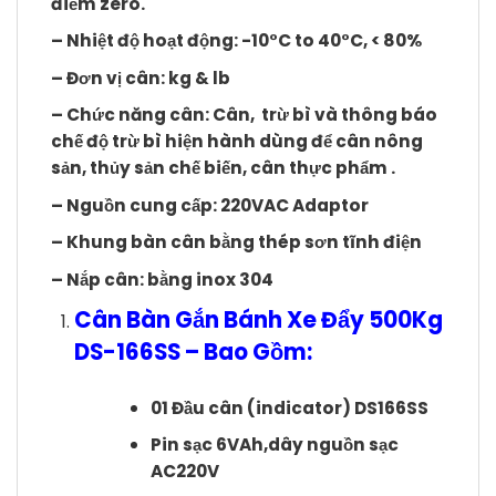
điểm zero.
– Nhiệt độ hoạt động: -10°C to 40°C, < 80%
– Đơn vị cân: kg & lb
– Chức năng cân: Cân, trừ bì và thông báo
chế độ trừ bì hiện hành dùng để cân nông
sản, thủy sản chế biến, cân thực phẩm .
– Nguồn cung cấp: 220VAC Adaptor
– Khung bàn cân bằng thép sơn tĩnh điện
– Nắp cân: bằng inox 304
Cân Bàn Gắn Bánh Xe Đẩy 500Kg
DS-166SS – Bao Gồm:
01 Đầu cân (indicator) DS166SS
Pin sạc 6VAh,dây nguồn sạc
AC220V