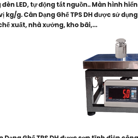
 đèn LED, tự động tắt nguồn.. Màn hình hiể
vị kg/g.
Cân Dạng Ghế TPS DH
được sử dụng 
chế xuất, nhà xưởng, kho bãi,…
n Dạng Ghế TPS DH
được sơn tĩnh điện công