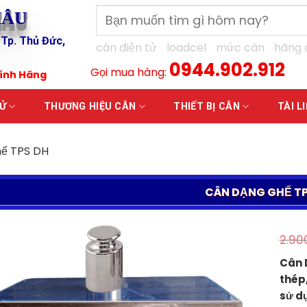
Tìm
HÂU
kiếm:
 Tp. Thủ Đức,
cân điện tử
loadcel
mức cân
hãng 
0944.902.912
Gọi mua hàng:
hính Hãng
TỬ
THƯƠNG HIỆU CÂN
THIẾT BỊ CÂN
TÀI L
ế TPS DH
CÂN DẠNG GHẾ TP
2.90
Cân 
thép,
sử d