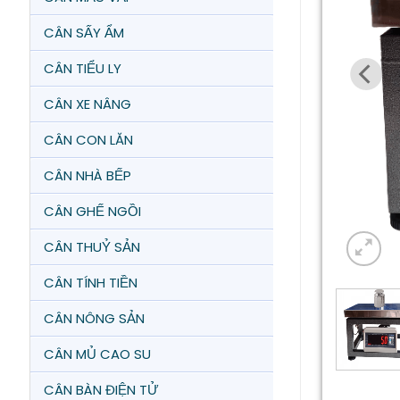
CÂN SẤY ẨM
CÂN TIỂU LY
CÂN XE NÂNG
CÂN CON LĂN
CÂN NHÀ BẾP
CÂN GHẾ NGỒI
CÂN THUỶ SẢN
CÂN TÍNH TIỀN
CÂN NÔNG SẢN
CÂN MỦ CAO SU
CÂN BÀN ĐIỆN TỬ