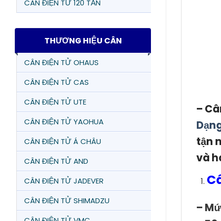
CÂN ĐIỆN TỬ 120 TẤN
THƯƠNG HIỆU CÂN
CÂN ĐIỆN TỬ OHAUS
CÂN ĐIỆN TỬ CAS
CÂN ĐIỆN TỬ UTE
– Câ
CÂN ĐIỆN TỬ YAOHUA
Dạng
tận 
CÂN ĐIỆN TỬ Á CHÂU
và h
CÂN ĐIỆN TỬ AND
Câ
CÂN ĐIỆN TỬ JADEVER
CÂN ĐIỆN TỬ SHIMADZU
– Mứ
CÂN ĐIỆN TỬ VMC