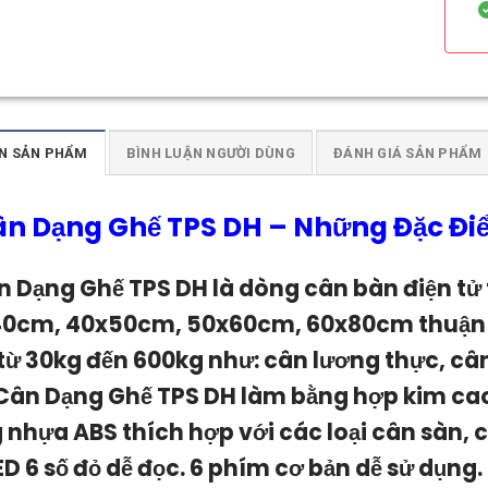
N SẢN PHẨM
BÌNH LUẬN NGƯỜI DÙNG
ĐÁNH GIÁ SẢN PHẨM
n Dạng Ghế TPS DH
–
Những Đặc Điể
n Dạng Ghế TPS DH l
à dòng cân bàn điện tử 
0cm, 40x50cm, 50x60cm, 60x80cm thuận tiệ
từ 30kg đến 600kg như: cân lương thực, cân
Cân Dạng Ghế TPS DH
làm bằng hợp kim cao 
 nhựa ABS thích hợp với các loại cân sàn, 
LED 6 số đỏ dễ đọc. 6 phím cơ bản dễ sử dụn