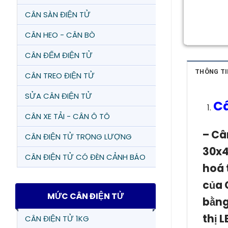
CÂN SÀN ĐIỆN TỬ
CÂN HEO - CÂN BÒ
CÂN ĐẾM ĐIỆN TỬ
THÔNG TI
CÂN TREO ĐIỆN TỬ
SỬA CÂN ĐIỆN TỬ
Câ
CÂN XE TẢI - CÂN Ô TÔ
– Câ
CÂN ĐIỆN TỬ TRỌNG LƯỢNG
30x4
CÂN ĐIỆN TỬ CÓ ĐÈN CẢNH BÁO
hoá 
của
MỨC CÂN ĐIỆN TỬ
bằng
thị 
CÂN ĐIỆN TỬ 1KG