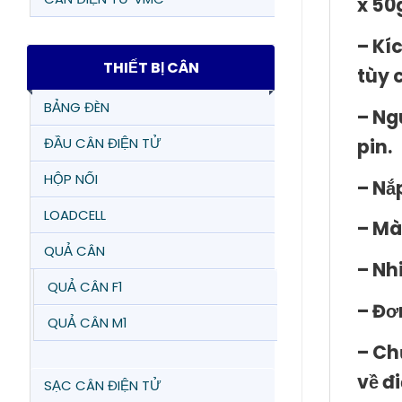
x 50
– Kí
THIẾT BỊ CÂN
tùy 
BẢNG ĐÈN
– Ng
pin.
ĐẦU CÂN ĐIỆN TỬ
HỘP NỐI
– Nắ
LOADCELL
– Mà
QUẢ CÂN
– Nh
QUẢ CÂN F1
– Đơn
QUẢ CÂN M1
– Ch
về đ
SẠC CÂN ĐIỆN TỬ