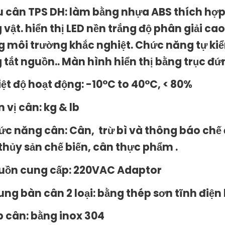
u cân TPS DH: làm bằng nhựa ABS thích hợp 
 vật. hiển thị LED nền trắng độ phân giải c
g môi trường khắc nghiệt. Chức năng tự kiể
 tắt nguồn.. Màn hình hiển thị bằng trục đ
iệt độ hoạt động: -10°C to 40°C, < 80%
 vị cân: kg & lb
ức năng cân: Cân, trừ bì và thông báo chế 
 thủy sản chế biến, cân thực phẩm .
uồn cung cấp: 220VAC Adaptor
ung bàn cân 2 loại: bằng thép sơn tĩnh điện
p cân: bằng inox 304