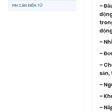
– Đầ
PIN CÂN ĐIỆN TỬ
động
tron
động
– Nh
– Đơn
– Ch
sản,
– Ng
– Kh
– Nắ