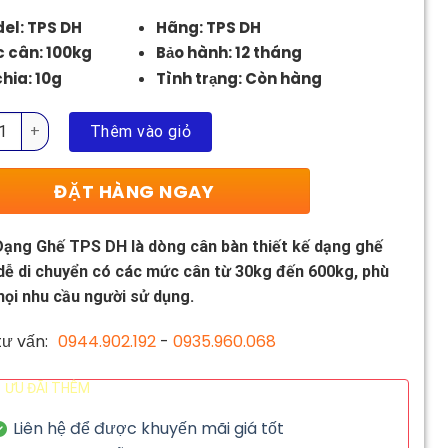
2.750.000 ₫.
el: TPS DH
Hãng: TPS DH
 cân: 100kg
Bảo hành: 12 tháng
chia: 10g
Tình trạng: Còn hàng
ạng Ghế TPS DH số lượng
Thêm vào giỏ
ĐẶT HÀNG NGAY
ạng Ghế TPS DH là dòng cân bàn thiết kế dạng ghế
dễ di chuyển có các mức cân từ 30kg đến 600kg, phù
ọi nhu cầu người sử dụng.
ư vấn:
0944.902.192
-
0935.960.068
ƯU ĐÃI THÊM
Liên hệ để được khuyến mãi giá tốt