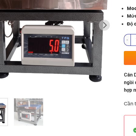
Mod
Mức
Độ 
Cân D
Cân D
ngồi 
hợp m
Cần t