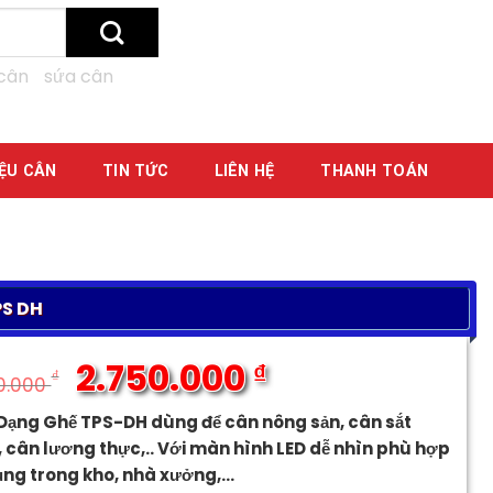
cân
sứa cân
IỆU CÂN
TIN TỨC
LIÊN HỆ
THANH TOÁN
S DH
2.750.000
₫
₫
0.000
Giá
Giá
Dạng Ghế TPS-DH dùng để cân nông sản, cân sắt
gốc
hiện
 cân lương thực,.. Với màn hình LED dễ nhìn phù hợp
là:
tại
ụng trong kho, nhà xưởng,…
2.900.000 ₫.
là: