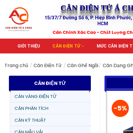
Skip
CÂN ĐIỆN TỬ Á C
to
15/37/7 Đường Số 6, P. Hiệp Bình Phước,
content
HCM
Cân Chính Xác Cao - Chất Lượng C
GIỚI THIỆU
CÂN ĐIỆN TỬ
MỨC CÂN ĐIỆN 
Trang chủ
/
Cân Điện Tử
/
Cân Ghế Ngồi
/
Cân Dạng Gh
CÂN ĐIỆN TỬ
CÂN VÀNG ĐIỆN TỬ
-5%
CÂN PHÂN TÍCH
CÂN KỸ THUẬT
CÂN MẪU VẢI