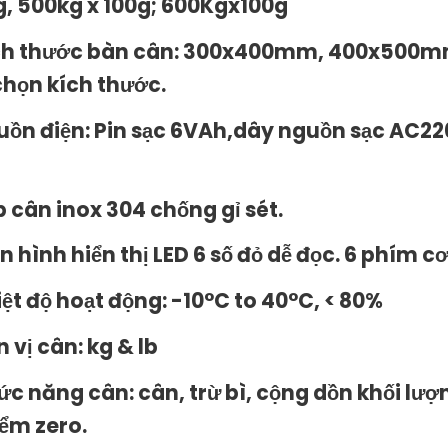
g, 500kg x 100g; 600Kgx100g
ch thước bàn cân: 300x400mm, 400x500
chọn kích thước.
uồn điện: Pin sạc 6VAh,dây nguồn sạc AC220
p cân inox 304 chống gỉ sét.
n hình hiển thị LED 6 số đỏ dễ đọc. 6 phím c
iệt độ hoạt động: -10°C to 40°C, < 80%
 vị cân: kg & lb
ức năng cân: cân, trừ bì, cộng dồn khối lượ
iểm zero.