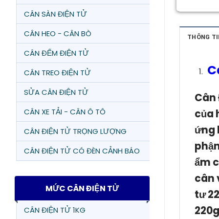
CÂN SÀN ĐIỆN TỬ
CÂN HEO - CÂN BÒ
THÔNG TI
CÂN ĐẾM ĐIỆN TỬ
C
CÂN TREO ĐIỆN TỬ
SỬA CÂN ĐIỆN TỬ
Cân 
CÂN XE TẢI - CÂN Ô TÔ
của 
ứng 
CÂN ĐIỆN TỬ TRỌNG LƯỢNG
phận
CÂN ĐIỆN TỬ CÓ ĐÈN CẢNH BÁO
ẩm c
cân 
MỨC CÂN ĐIỆN TỬ
tư 2
220g
CÂN ĐIỆN TỬ 1KG