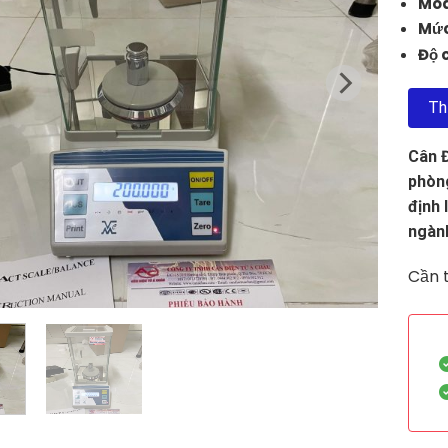
Mod
Mức
Độ 
Th
Cân Đ
phòng
định 
ngành
Cần t