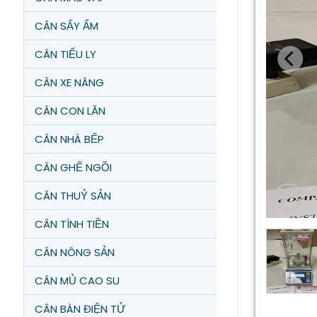
CÂN SẤY ẨM
CÂN TIỂU LY
CÂN XE NÂNG
CÂN CON LĂN
CÂN NHÀ BẾP
CÂN GHẾ NGỒI
CÂN THUỶ SẢN
CÂN TÍNH TIỀN
CÂN NÔNG SẢN
CÂN MỦ CAO SU
CÂN BÀN ĐIỆN TỬ