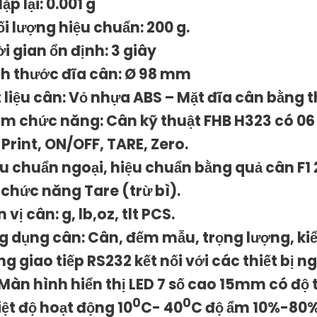
lặp lại: 0.001 g
ối lượng hiệu chuẩn: 200 g.
ời gian ổn định: 3 giây
ch thước đĩa cân: Ø 98 mm
t liệu cân: Vỏ nhựa ABS – Mặt đĩa cân bằng 
ím chức năng: Cân kỹ thuật FHB H323 có 0
 Print, ON/OFF, TARE, Zero
.
ệu chuẩn ngoại, hiệu chuẩn bằng quả cân F1 
 chức năng Tare (trừ bì).
 vị cân: g, lb,oz, tlt PCS.
g dụng cân: Cân, đếm mẫu, trọng lượng, ki
ng giao tiếp RS232 kết nối với các thiết bị 
 Màn hình hiển thị LED 7 số cao 15mm có độ
0
0
iệt độ hoạt động 10
C- 40
C độ ẩm 10%-80%