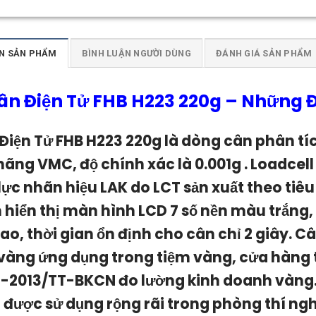
N SẢN PHẨM
BÌNH LUẬN NGƯỜI DÙNG
ĐÁNH GIÁ SẢN PHẨM
ân Điện Tử FHB H223 220g
–
Những Đặ
Điện Tử FHB H223 220g l
à dòng cân phân tích
hãng VMC, độ chính xác là 0.001g . Loadcel
lực nhãn hiệu LAK do LCT sản xuất theo tiêu
 hiển thị màn hình LCD 7 số nền màu trắng
ao, thời gian ổn định cho cân chỉ 2 giây. Cân
vàng ứng dụng trong tiệm vàng, cửa hàng 
2-2013/TT-BKCN đo lường kinh doanh vàng
 được sử dụng rộng rãi trong phòng thí ng