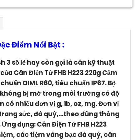
c Điểm Nổi Bật :
 3 số lẻ hay còn gọi là cân kỹ thuật
l của Cân Điện Tử FHB H223 220g Cảm
 chuẩn OIML R60, tiêu chuẩn IP67. Bộ
, không bị mờ trong môi trường có độ
 có nhiều đơn vị g, ib, oz, mg. Đơn vị
trang sức, đá quý,…theo đúng thông
.
Ứng dụng: Cân Điện Tử FHB H223
hiệm, các tiệm vàng bạc đá quý, cân