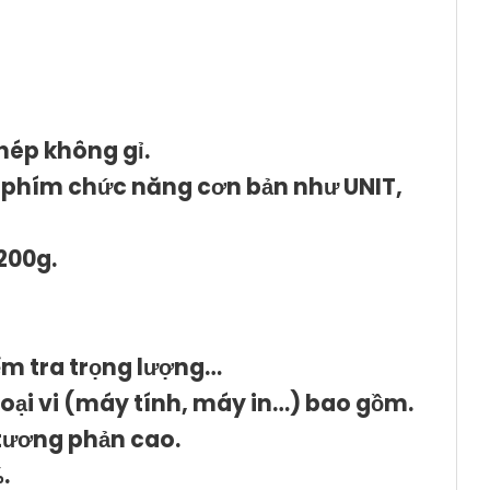
thép không gỉ.
6 phím chức năng cơn bản như
UNIT,
200g.
ểm tra trọng lượng…
ngoại vi (máy tính, máy in…) bao gồm.
 tương phản cao.
.