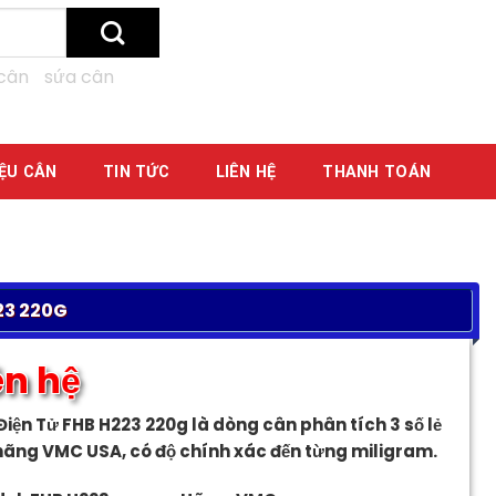
cân
sứa cân
IỆU CÂN
TIN TỨC
LIÊN HỆ
THANH TOÁN
23 220G
ên hệ
iện Tử FHB H223 220g là dòng cân phân tích 3 số lẻ
hãng VMC USA, có độ chính xác đến từng miligram.