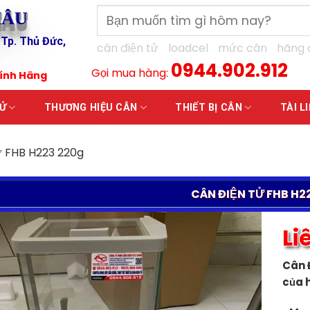
Tìm
HÂU
kiếm:
 Tp. Thủ Đức,
cân điện tử
loadcel
mức cân
hãng 
0944.902.912
Gọi mua hàng:
hính Hãng
TỬ
THƯƠNG HIỆU CÂN
THIẾT BỊ CÂN
TÀI L
ử FHB H223 220g
CÂN ĐIỆN TỬ FHB H2
Li
Cân Đ
của 