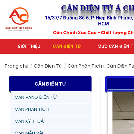
Skip
CÂN ĐIỆN TỬ Á C
to
15/37/7 Đường Số 6, P. Hiệp Bình Phước,
content
HCM
Cân Chính Xác Cao - Chất Lượng C
GIỚI THIỆU
CÂN ĐIỆN TỬ
MỨC CÂN ĐIỆN 
Trang chủ
/
Cân Điện Tử
/
Cân Phân Tích
/
Cân Điện T
CÂN ĐIỆN TỬ
CÂN VÀNG ĐIỆN TỬ
CÂN PHÂN TÍCH
CÂN KỸ THUẬT
CÂN MẪU VẢI