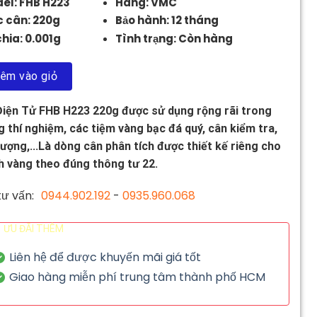
el: FHB H223
Hãng: VMC
 cân: 220g
Bảo hành: 12 tháng
chia: 0.001g
Tình trạng: Còn hàng
êm vào giỏ
iện Tử FHB H223 220g được sử dụng rộng rãi trong
 thí nghiệm, các tiệm vàng bạc đá quý, cân kiểm tra,
lượng,...Là dòng cân phân tích được thiết kế riêng cho
 vàng theo đúng thông tư 22.
ư vấn:
0944.902.192
-
0935.960.068
ƯU ĐÃI THÊM
Liên hệ để được khuyến mãi giá tốt
Giao hàng miễn phí trung tâm thành phố HCM