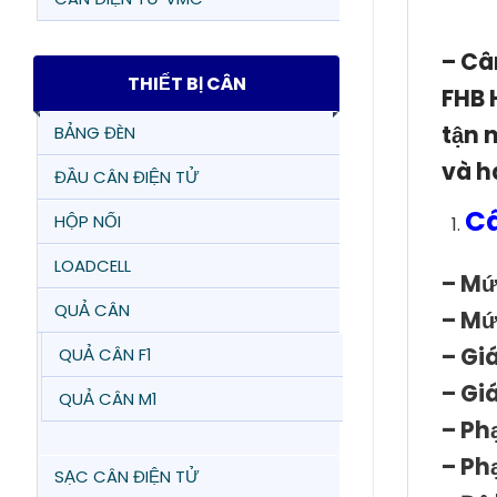
– Câ
THIẾT BỊ CÂN
FHB 
tận 
BẢNG ĐÈN
và h
ĐẦU CÂN ĐIỆN TỬ
Câ
HỘP NỐI
LOADCELL
– Mứ
QUẢ CÂN
– Mứ
– Giá
QUẢ CÂN F1
– Giá
QUẢ CÂN M1
– Phạ
– Ph
SẠC CÂN ĐIỆN TỬ