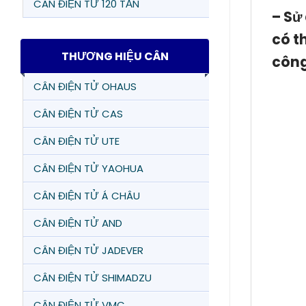
CÂN ĐIỆN TỬ 120 TẤN
– Sử
có th
THƯƠNG HIỆU CÂN
công
CÂN ĐIỆN TỬ OHAUS
CÂN ĐIỆN TỬ CAS
CÂN ĐIỆN TỬ UTE
CÂN ĐIỆN TỬ YAOHUA
CÂN ĐIỆN TỬ Á CHÂU
CÂN ĐIỆN TỬ AND
CÂN ĐIỆN TỬ JADEVER
CÂN ĐIỆN TỬ SHIMADZU
CÂN ĐIỆN TỬ VMC