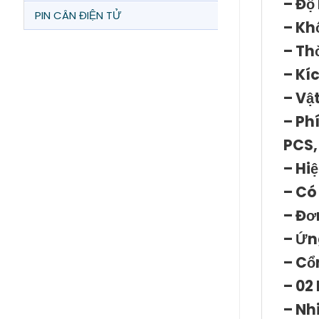
– Độ 
PIN CÂN ĐIỆN TỬ
– Kh
– Th
– Kí
– Vậ
– Ph
PCS,
– Hi
– Có
– Đơn
– Ứn
– Cổ
– 02
– Nh