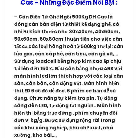
Cas
–
Những Đặc Điểm Nổi Bật :
– Cân Điện Tử Ghế Ngồi 500Kg DH Cas l
à
dòng cân bàn điện tử thiết kế dạng ghế, có
nhiều kích thước như 30x40cm, 40x50cm,
50x60cm, 60x80cm thuận tiện cho việc cân
tất cả các loại hàng hoá từ 500kg trở lại: cân
lúa gạo, cân cà phê, cân tiêu, cân gà vịt,…
Sử dụng loadcell
bằng hợp kim cao ấp chịu
tải lên đến 150%. Đầu cân bằng nhựa ABS với
màn hình led lớn thích hợp với các loại cân
sàn, cân bàn, cân động vật. Màn hình hiển
thị LED 6 số đỏ dễ đọc. 6 phím cơ bản dễ sử
dụng. Chức năng tự kiểm tra pin. Tự động
sáng đèn LED, tự động tắt nguồn.. Màn hình
hiển thị bằng trục đứng , phím chuyển đổi
đơn vị kg/g. Đ
ược sử dụng rộng rãi trong
các khu công nghiệp, khu chế xuất, nhà
xưởng, kho bãi,…