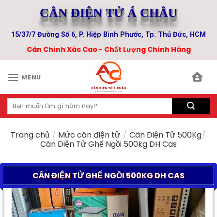
Skip
CÂN ĐIỆN TỬ Á CHÂU
to
content
15/37/7 Đường Số 6, P. Hiệp Bình Phước, Tp. Thủ Đức, HCM
Cân Chính Xác Cao - Chất Lượng Chính Hãng
MENU
Tìm
kiếm:
Trang chủ
/
Mức cân điện tử
/
Cân Điện Tử 500Kg
/
Cân Điện Tử Ghế Ngồi 500kg DH Cas
CÂN ĐIỆN TỬ GHẾ NGỒI 500KG DH CAS