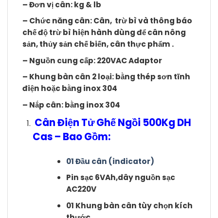
– Đơn vị cân: kg & lb
– Chức năng cân: Cân, trừ bì và thông báo
chế độ trừ bì hiện hành dùng để cân nông
sản, thủy sản chế biến, cân thực phẩm .
– Nguồn cung cấp: 220VAC Adaptor
– Khung bàn cân 2 loại: bằng thép sơn tĩnh
điện hoặc bằng inox 304
– Nắp cân: bằng inox 304
Cân Điện Tử Ghế Ngồi 500Kg DH
Cas – Bao Gồm:
01 Đầu cân (indicator)
Pin sạc 6VAh,dây nguồn sạc
AC220V
01 Khung bàn cân tùy chọn kích
thước