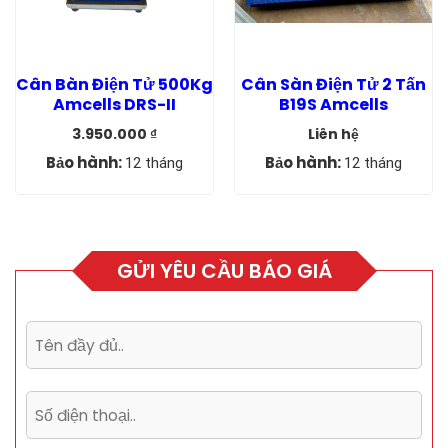
Cân Bàn Điện Tử 500Kg
Cân Sàn Điện Tử 2 Tấn
Amcells DRS-II
B19S Amcells
3.950.000
₫
Liên hệ
Giá
Giá
gốc
hiện
Bảo hành:
Bảo hành:
12 tháng
12 tháng
là:
tại
4.200.000 ₫.
là:
3.950.000 ₫.
GỬI YÊU CẦU BÁO GIÁ