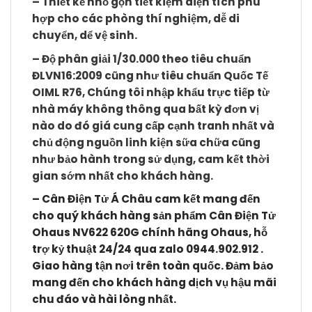
– Thiết kế nhỏ gọn tiết kiệm diện tích phù
hợp cho các phòng thí nghiệm, dễ di
chuyển, dể vệ sinh.
– Độ phân giải 1/30.000 theo tiêu chuẩn
ĐLVN16:2009 cũng như tiêu chuẩn Quốc Tế
OIML R76, Chúng tôi nhập khẩu trực tiếp từ
nhà máy không thông qua bất kỳ đơn vị
nào do đó giá cung cấp cạnh tranh nhất và
chủ động nguồn linh kiện sữa chữa cũng
như bảo hành trong sử dụng, cam kết thời
gian sớm nhất cho khách hàng.
– Cân Điện Tử Á Châu cam kết mang đến
cho quý khách hàng sản phẩm Cân Điện Tử
Ohaus NV622 620G chính hãng Ohaus, hỗ
trợ kỷ thuật 24/24 qua zalo 0944.902.912 .
Giao hàng tận nơi trên toàn quốc. Đảm bảo
mang đến cho khách hàng dịch vụ hậu mãi
chu đáo và hài lòng nhất.