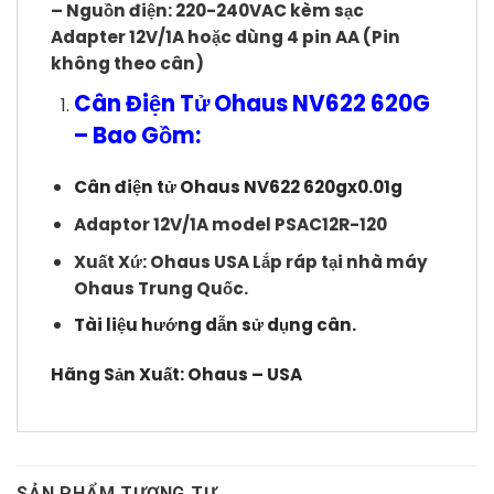
– Nguồn điện: 220-240VAC kèm sạc
Adapter 12V/1A hoặc dùng 4 pin AA (Pin
không theo cân)
Cân Điện Tử Ohaus NV622 620G
– Bao Gồm:
Cân điện tử Ohaus NV622 620gx0.01g
Adaptor 12V/1A model PSAC12R-120
Xuất Xứ: Ohaus USA Lắp ráp tại nhà máy
Ohaus Trung Quốc.
Tài liệu hướng dẫn sử dụng cân.
Hãng Sản Xuất: Ohaus – USA
SẢN PHẨM TƯƠNG TỰ