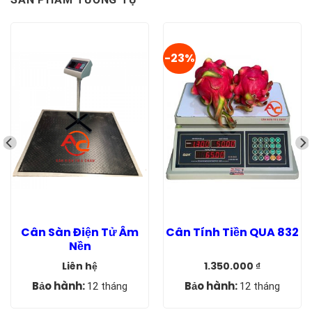
-23%
Cân Sàn Điện Tử Âm
Cân Tính Tiền QUA 832
Nền
Liên hệ
1.350.000
₫
Giá
Giá
gốc
hiện
Bảo hành:
Bảo hành:
12 tháng
12 tháng
là:
tại
1.750.000 ₫.
là:
1.350.000 ₫.