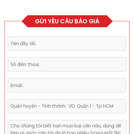
GỬI YÊU CẦU BÁO GIÁ