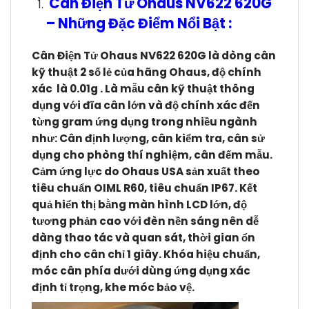
Cân Điện Tử Ohaus NV622 620G
–
Những Đặc Điểm Nổi Bật :
Cân Điện Tử Ohaus NV622 620G l
à dòng cân
kỹ thuật 2 số lẻ của hãng Ohaus, độ chính
xác là 0.01g . Là mẫu cân kỹ thuật thông
dụng với đĩa cân lớn và độ chính xác đến
từng gram ứng dụng trong nhiều ngành
như: Cân định lượng, cân kiểm tra, cân sử
dụng cho phòng thí nghiệm, cân đếm mẫu.
Cảm ứng lực do Ohaus USA sản xuất theo
tiêu chuẩn OIML R60, tiêu chuẩn IP67. Kết
quả hiển thị bằng màn hình LCD lớn, độ
tương phản cao với đèn nền sáng nên dễ
dàng thao tác và quan sát, thời gian ổn
định cho cân chỉ 1 giây. Khóa hiệu chuẩn,
móc cân phía dưới dùng ứng dụng xác
định tỉ trọng, khe móc bảo vệ.