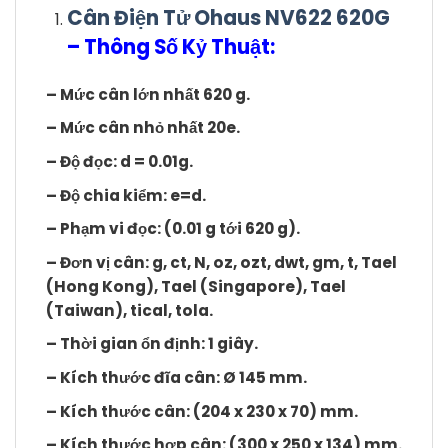
Cân Điện Tử Ohaus NV622 620G
– Thông Số Kỷ Thuật:
– Mức cân lớn nhất
620 g.
– Mức cân nhỏ nhất 20e.
– Độ đọc: d = 0.01g.
– Độ chia kiểm: e=d.
– Phạm vi đọc: (0.01 g tới 620 g).
– Đơn vị cân: g, ct, N, oz, ozt, dwt, gm, t, Tael
(Hong Kong), Tael (Singapore), Tael
(Taiwan), tical, tola.
– Thời gian ổn định: 1 giây.
– Kích thước đĩa cân: Ø 145 mm.
– Kích thước cân: (204 x 230 x 70) mm.
– Kích thước hợp cân: (300 x 250 x 134) mm.