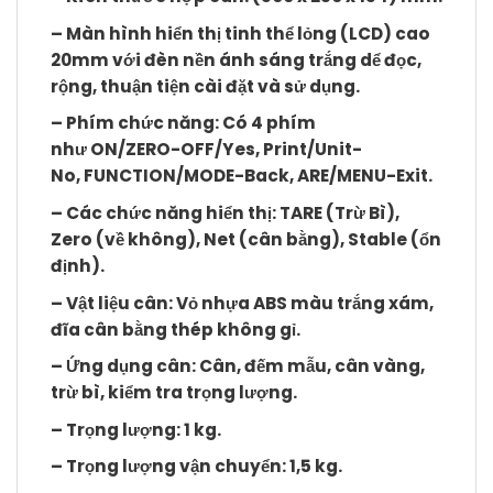
– Màn hình hiển thị tinh thể lỏng (LCD) cao
20mm với đèn nền ánh sáng trắng dể đọc,
rộng, thuận tiện cài đặt và sử dụng.
– Phím chức năng: Có 4 phím
như
ON/ZERO-OFF/Yes
,
Print/Unit-
No
,
FUNCTION/MODE-Back
,
ARE/MENU-Exit
.
– Các chức năng hiển thị: TARE (Trừ Bì),
Zero (về không), Net (cân bằng), Stable (ổn
định).
– Vật liệu cân: Vỏ nhựa ABS màu trắng xám,
đĩa cân bằng thép không gỉ.
– Ứng dụng cân: Cân, đếm mẫu, cân vàng,
trừ bì, kiểm tra trọng lượng.
– Trọng lượng: 1 kg.
– Trọng lượng vận chuyển: 1,5 kg.