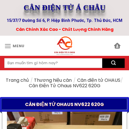
Skip
CÂN ĐIỆN TỬ Á CHÂU
to
content
15/37/7 Đường Số 6, P. Hiệp Bình Phước, Tp. Thủ Đức, HCM
Cân Chính Xác Cao - Chất Lượng Chính Hãng
MENU
Tìm
kiếm:
Trang chủ
/
Thương hiệu cân
/
Cân điện tử OHAUS
/
Cân Điện Tử Ohaus NV622 620G
CÂN ĐIỆN TỬ OHAUS NV622 620G