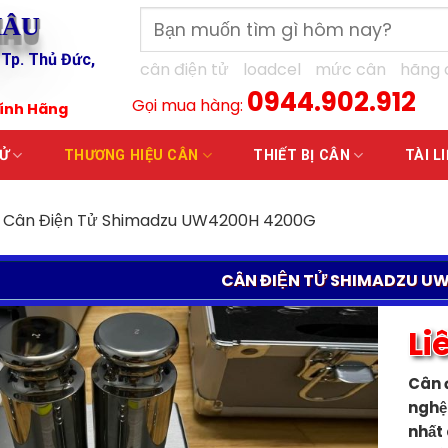
Tìm
HÂU
kiếm:
 Tp. Thủ Đức,
cân điện tử
loadcel
mức cân
hãng 
0944.902.912
Gọi mua hàng:
hính Hãng
TỬ
THƯƠNG HIỆU CÂN
THIẾT BỊ CÂN
TÀI L
Cân Điện Tử Shimadzu UW4200H 4200G
CÂN ĐIỆN TỬ SHIMADZU U
Li
Cân 
nghệ
nhất 