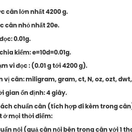
c cân lớn nhất 420
0 g.
c cân nhỏ nhất 20e.
đọc: 0.01g.
 chia kiểm: e=10d=0.01g.
m vi đọc : (0.01 g tới 4200 g).
 vị cân: miligram, gram, ct, N, oz, ozt, dwt, 
i gian ổn định: 4 giây.
Cách chuẩn cân (tích hợp đi kèm trong cân)
ốt ở mọi thời điểm:
uẩn nội (quả cân nội bên trong cân với 1 t