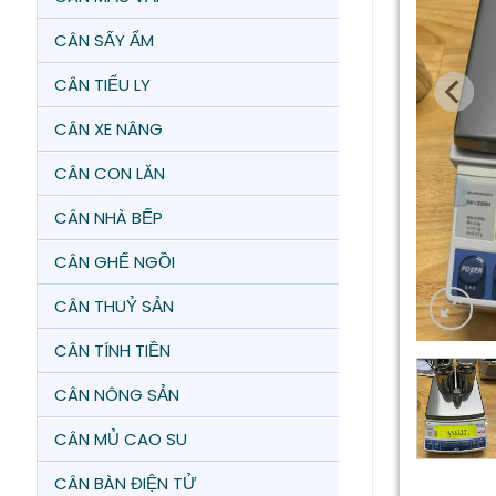
CÂN SẤY ẨM
CÂN TIỂU LY
CÂN XE NÂNG
CÂN CON LĂN
CÂN NHÀ BẾP
CÂN GHẾ NGỒI
CÂN THUỶ SẢN
CÂN TÍNH TIỀN
CÂN NÔNG SẢN
CÂN MỦ CAO SU
CÂN BÀN ĐIỆN TỬ