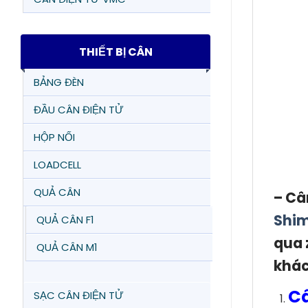
THIẾT BỊ CÂN
BẢNG ĐÈN
ĐẦU CÂN ĐIỆN TỬ
HỘP NỐI
LOADCELL
QUẢ CÂN
– Câ
Shi
QUẢ CÂN F1
qua 
QUẢ CÂN M1
khác
Câ
SẠC CÂN ĐIỆN TỬ