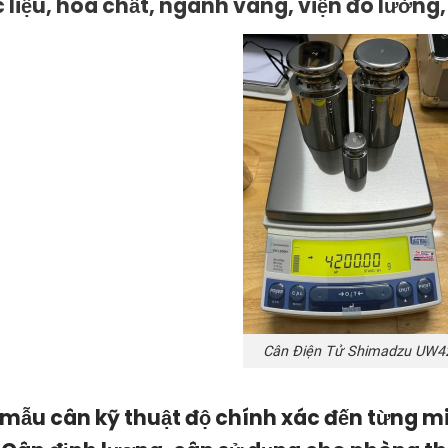
 liệu, hóa chất, ngành vàng, viện đo lườn
Cân Điện Tử Shimadzu UW4
 mẫu cân kỹ thuật độ chính xác đến từng 