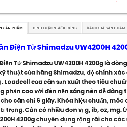
N SẢN PHẨM
BÌNH LUẬN NGƯỜI DÙNG
ĐÁNH GIÁ SẢN PHẨM
ân Điện Tử Shimadzu UW4200H 420
Điện Tử Shimadzu UW4200H 4200g l
à dòng 
kỹ thuật của hãng Shimadzu, độ chính xác
g . Loadcell của cân
sản xuất theo tiêu chuẩ
g phản cao với đèn nền sáng nên dễ dàng th
 cho cân chỉ 6 giây. Khóa hiệu chuẩn, móc
tỉ trọng. Cân có nhiều đơn vị g, ib, oz, mg.
Ứ
200H 4200g
chuyên dụng rộng rãi cho cá