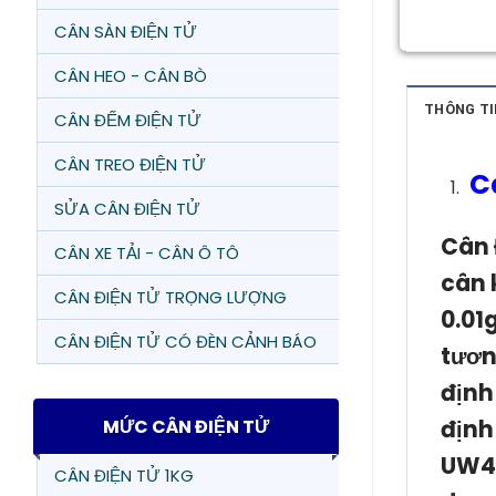
CÂN SÀN ĐIỆN TỬ
CÂN HEO - CÂN BÒ
THÔNG TI
CÂN ĐẾM ĐIỆN TỬ
CÂN TREO ĐIỆN TỬ
C
SỬA CÂN ĐIỆN TỬ
Cân 
CÂN XE TẢI - CÂN Ô TÔ
cân 
CÂN ĐIỆN TỬ TRỌNG LƯỢNG
0.01
CÂN ĐIỆN TỬ CÓ ĐÈN CẢNH BÁO
tươn
định
định 
MỨC CÂN ĐIỆN TỬ
UW4
CÂN ĐIỆN TỬ 1KG