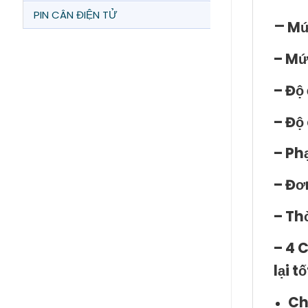
PIN CÂN ĐIỆN TỬ
–
Mứ
– Mứ
– Độ 
– Độ
– Phạ
– Đơn
– Thờ
– 4 
lại t
Ch