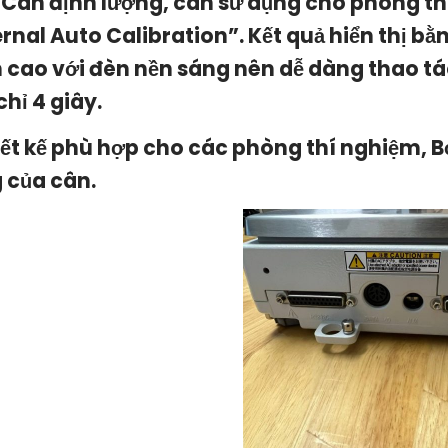
 Cân định lượng, cân sử dụng cho phòng th
ernal Auto Calibration”. Kết quả hiển thị b
 cao với đèn nền sáng nên dễ dàng thao tác
chỉ 4 giây.
iết kế phù hợp cho các phòng thí nghiệm, B
 của cân.