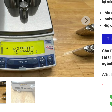
lại v
Mod
Mức
Độ c
Th
Cân 
rãi t
ngành
Cần t