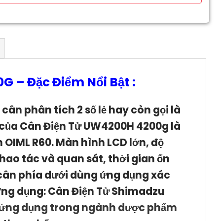
0G
–
Đặc Điểm Nổi Bật :
cân phân tích 2 số lẻ hay còn gọi là
 của
Cân Điện Tử
UW4200H 4200g
là
n OIML R60. Màn hình LCD lớn, độ
ao tác và quan sát, thời gian ổn
 cân phía dưới dùng ứng dụng xác
ng dụng:
Cân Điện Tử Shimadzu
c ứng dụng trong ngành dược phẩm