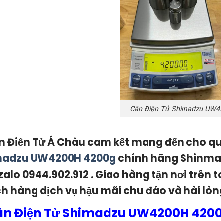
Cân Điện Tử Shimadzu UW4
n Điện Tử Á Châu cam kết mang đến cho 
madzu UW4200H 4200g
chính hãng Shinmadz
zalo 0944.902.912 . Giao hàng tận nơi trê
h hàng dịch vụ hậu mãi chu đáo và hài lòn
n Điện Tử Shimadzu UW4200H 4200G