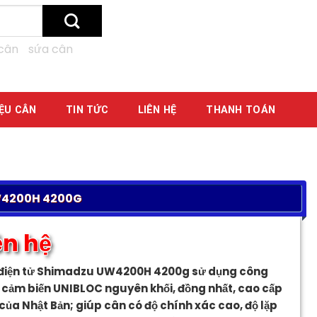
cân
sứa cân
IỆU CÂN
TIN TỨC
LIÊN HỆ
THANH TOÁN
W4200H 4200G
ên hệ
điện tử Shimadzu UW4200H 4200g sử dụng công
 cảm biến UNIBLOC nguyên khối, đồng nhất, cao cấp
của Nhật Bản; giúp cân có độ chính xác cao, độ lặp