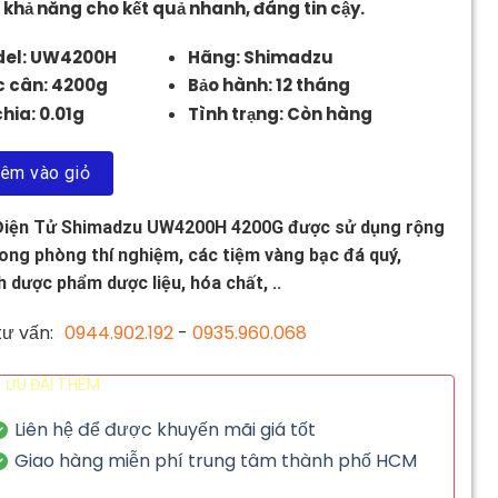
à khả năng cho kết quả nhanh, đáng tin cậy.
el: UW4200H
Hãng: Shimadzu
 cân: 4200g
Bảo hành: 12 tháng
hia: 0.01g
Tình trạng: Còn hàng
êm vào giỏ
Điện Tử Shimadzu UW4200H 4200G được sử dụng rộng
rong phòng thí nghiệm, các tiệm vàng bạc đá quý,
 dược phẩm dược liệu, hóa chất, ..
ư vấn:
0944.902.192
-
0935.960.068
ƯU ĐÃI THÊM
Liên hệ để được khuyến mãi giá tốt
Giao hàng miễn phí trung tâm thành phố HCM