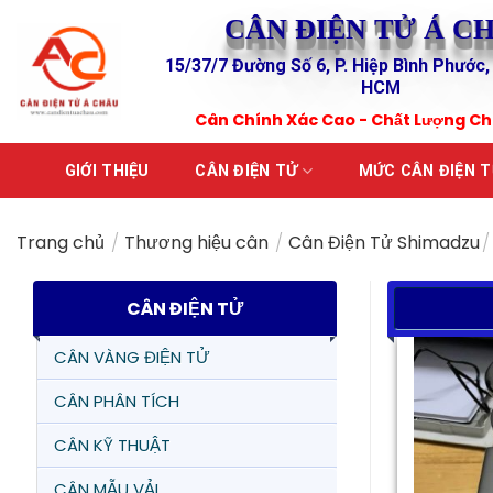
Skip
CÂN ĐIỆN TỬ Á C
to
15/37/7 Đường Số 6, P. Hiệp Bình Phước,
content
HCM
Cân Chính Xác Cao - Chất Lượng C
GIỚI THIỆU
CÂN ĐIỆN TỬ
MỨC CÂN ĐIỆN 
Trang chủ
/
Thương hiệu cân
/
Cân Điện Tử Shimadzu
/
CÂN ĐIỆN TỬ
CÂN VÀNG ĐIỆN TỬ
CÂN PHÂN TÍCH
CÂN KỸ THUẬT
CÂN MẪU VẢI