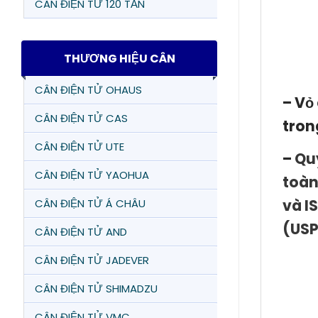
CÂN ĐIỆN TỬ 120 TẤN
THƯƠNG HIỆU CÂN
CÂN ĐIỆN TỬ OHAUS
– Vỏ
CÂN ĐIỆN TỬ CAS
tron
CÂN ĐIỆN TỬ UTE
–
Qu
CÂN ĐIỆN TỬ YAOHUA
toàn
và I
CÂN ĐIỆN TỬ Á CHÂU
(USP
CÂN ĐIỆN TỬ AND
CÂN ĐIỆN TỬ JADEVER
CÂN ĐIỆN TỬ SHIMADZU
CÂN ĐIỆN TỬ VMC