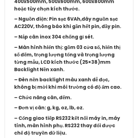
400x500mm, 500x600mm, 600x800mm
hoặc tùy chọn kích thước.
– Nguồn điện: Pin sạc 6VAh,dây nguồn sạc
AC220V, thông báo khi gần hết pin, đầy pin.
– Nắp cân inox 304 chống gỉ sét.
– Màn hình hiển thị: gồm 03 cửa sổ, hiển thị
số đếm, trọng lượng tổng và trọng lượng
từng mẫu, LCD kích thước (25×38)mm
Backlight Nền xanh.
– Đèn nền backlight màu xanh dễ đọc,
không bị mời khi môi trường có độ ẩm cao.
– Chức năng cân, đếm.
– Đơn vị cân: g, kg, oz, lb, oz.
– Cổng giao tiếp RS232 kết nối máy in, máy
tính, màn hình phụ. RS232 thay đổi được
chế độ truyền dữ liệu.