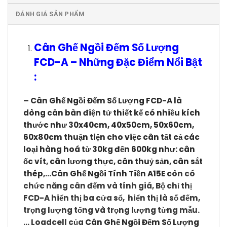
ĐÁNH GIÁ SẢN PHẨM
Cân Ghế Ngồi Đếm Số Lượng
FCD-A
–
Những Đặc Điểm Nổi Bật
:
– Cân Ghế Ngồi Đếm Số Lượng FCD-A l
à
dòng cân bàn điện tử thiết kế có nhiều kích
thước như 30x40cm, 40x50cm, 50x60cm,
60x80cm thuận tiện cho việc cân tất cả các
loại hàng hoá từ 30kg đến 600kg như: cân
ốc vít, cân lương thực, cân thuỷ sản, cân sắt
thép,…
Cân Ghế Ngồi Tính Tiền A15E c
òn có
chức năng cân đếm và tính giá, Bộ chỉ thị
FCD-A hiển thị ba cửa sổ, hiển thị là số đếm,
trọng lượng tổng và trọng lượng từng mẫu.
… Loadcell của
Cân Ghế Ngồi Đếm Số Lượng