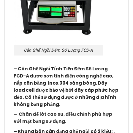
Cân Ghế Ngồi Đếm Số Lượng FCD-A
–
Cân Ghế Ngồi Tính Tiền Đếm Số Lượng
FCD-A
được sơn tĩnh điện công nghệ cao,
nắp cân bằng inox 304 sáng bóng. Dây
load cell được bảo vệ bởi dây cáp phức hợp
dẻo. Có thể sử dụng được ở những địa hình
không bằng phẳng.
– Chân đế lót cao su, điều chỉnh phù hợp
với mặt bằng sử dụng.
–
Khung bàn cân dạng ghế ngồi có 2 kiểu: .