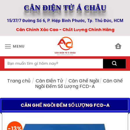
Skip
CÂN ĐIỆN TỬ Á CHÂU
to
content
15/37/7 Đường Số 6, P. Hiệp Bình Phước, Tp. Thủ Đức, HCM
Cân Chính Xác Cao - Chất Lượng Chính Hãng
MENU
Tìm
kiếm:
Trang chủ
/
Cân Điện Tử
/
Cân Ghế Ngồi
/
Cân Ghế
Ngồi Đếm Số Lượng FCD-A
CÂN GHẾ NGỒI ĐẾM SỐ LƯỢNG FCD-A
-13%