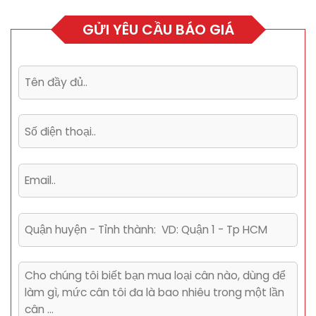
GỬI YÊU CẦU BÁO GIÁ