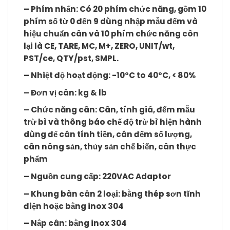
– Phím nhấn: Có 20 phím chức năng, gồm 10
phím số từ 0 đến 9 dùng nhập mẫu đếm và
hiệu chuẩn cân và 10 phím chức năng còn
lại là CE, TARE, MC, M+, ZERO, UNIT/wt,
PST/ce, QTY/pst, SMPL.
– Nhiệt độ hoạt động: -10°C to 40°C, < 80%
– Đơn vị cân: kg & lb
– Chức năng cân: Cân, tính giá, đếm mẫu
trừ bì và thông báo chế độ trừ bì hiện hành
dùng để cân tính tiền, cân đếm số lượng,
cân nông sản, thủy sản chế biến, cân thực
phẩm
– Nguồn cung cấp: 220VAC Adaptor
– Khung bàn cân 2 loại: bằng thép sơn tĩnh
điện hoặc bằng inox 304
– Nắp cân: bằng inox 304