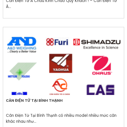
Cân Điện Tử Á Châu Kính Chào Quý Khách ! – Cân Điện Tử
Á...
CÂN ĐIỆN TỬ TẠI BÌNH THẠNH
Cân Điện Tử Tại Bình Thạnh có nhiều model nhiều mức cân
khác nhau như...