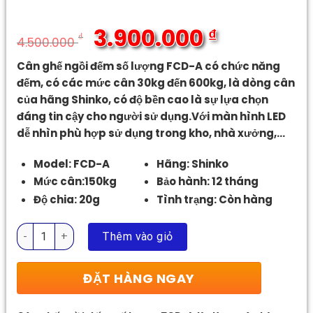
3.900.000
₫
₫
4.500.000
Giá
Giá
Cân ghế ngồi đếm số lượng FCD-A có chức năng
gốc
hiện
đếm, có các mức cân 30kg đến 600kg, là dòng cân
là:
tại
của hãng Shinko, có độ bền cao là sự lựa chọn
4.500.000 ₫.
là:
đáng tin cậy cho người sử dụng.Với màn hình LED
3.900.000 ₫.
dễ nhìn phù hợp sử dụng trong kho, nhà xưởng,…
Model: FCD-A
Hãng: Shinko
Mức cân:150kg
Bảo hành: 12 tháng
Độ chia: 20g
Tình trạng: Còn hàng
Cân Ghế Ngồi Đếm Số Lượng FCD-A số lượng
Thêm vào giỏ
ĐẶT HÀNG NGAY