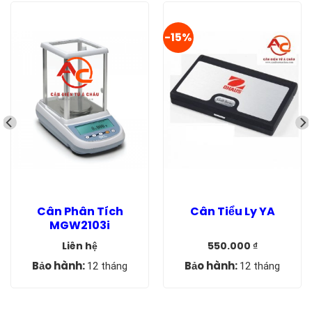
-15%
Cân Phân Tích
Cân Tiểu Ly YA
MGW2103i
Liên hệ
550.000
₫
Giá
Giá
gốc
hiện
Bảo hành:
Bảo hành:
12 tháng
12 tháng
là:
tại
650.000 ₫.
là:
550.000 ₫.