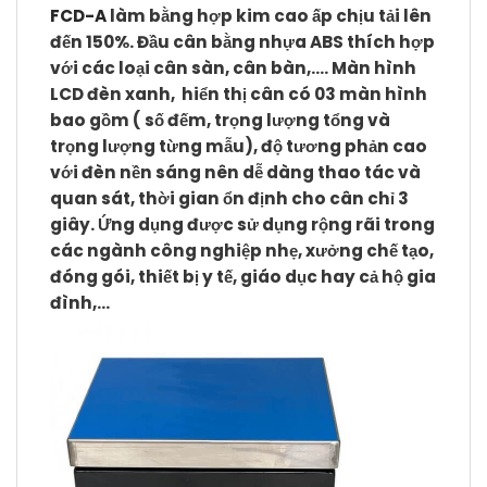
FCD-A
làm bằng hợp kim cao ấp chịu tải lên
đến 150%. Đầu cân bằng nhựa ABS thích hợp
với các loại cân sàn, cân bàn,….
Màn hình
LCD đèn xanh, hiển thị cân có 03 màn hình
bao gồm ( số đếm, trọng lượng tổng và
trọng lượng từng mẫu), độ tương phản cao
với đèn nền sáng nên dễ dàng thao tác và
quan sát, thời gian ổn định cho cân chỉ 3
giây.
Ứng dụng
được sử dụng rộng rãi trong
các ngành công nghiệp nhẹ, xưởng chế tạo,
đóng gói, thiết bị y tế, giáo dục hay cả hộ gia
đình,…