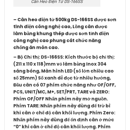
Cân Heo Điện Tử DS-166SS
–
C
ân heo điện tử 500kg DS-166SS
được sơn
tĩnh điện công nghệ cao, Lồng cân được
làm bằng khung thép được sơn tỉnh điện
công nghệ cao phung cát chức năng
chống ăn mòn cao.
–
Bộ Chỉ thị
:
DS-166SS
: Kích thước bộ chỉ thị:
(211 x 110 x 118)mm vỏ làm bằng Inox 304
sáng bóng, Màn hình LED (số lớn chiều cao
số 25mm) Số xanh dễ đọc từ nhiều hướng,
Đầu cân có 07 phím chức năng như
OF/OFF,
PCS, UNIT/MC, M+, SET/PRT, TARE và ZERO
:
Phím
OF/OFF
Nhấn phím này mở nguồn.
Phím
TARE
: Nhấn phím này dùng để trừ bì
khi cân ở chế độ cân khối lượng. Phím
Zero
:
Nhấn phím này dùng để ổn định cân ở mức
“0” khi cân ờ chế độ cân khối lượng. Phím