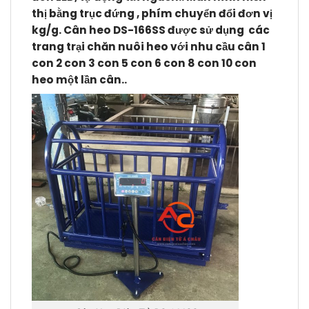
thị bằng trục đứng , phím chuyển đổi đơn vị
kg/g.
C
ân heo DS-166SS
được sử dụng các
trang trại chăn nuôi heo với nhu cầu cân 1
con 2 con 3 con 5 con 6 con 8 con 10 con
heo một lần cân..