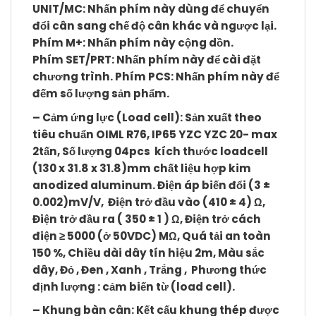
UNIT/MC
:
Nhấn phím này dùng để chuyển
đổi cân sang chế độ cân khác và ngược lại
.
Phím
M+
: Nhấn phím này cộng dồn.
Phím
SET/PRT
: Nhấn phím này để cài đặt
chương trình. Phím
PCS:
Nhấn phím này
để
đếm số lượng sản phẩm.
– Cảm ứng lực (Load cell)
: Sản xuất theo
tiêu chuẩn OIML R76, IP65 YZC YZC 20- max
2tấn, Số lượng 04pcs kích thước loadcell
(130 x 31.8 x 31.8)mm chất liệu hợp kim
anodized aluminum. Điện áp biến đổi (3 ±
0.002)mV/V, Điện trở đầu vào (410 ± 4) Ω,
Điện trở đầu ra ( 350 ± 1 ) Ω, Điện trở cách
điện ≥ 5000 (ở 50VDC) MΩ, Quá tải an toàn
150 %, Chiều dài dây tín hiệu 2m, Màu sắc
dây, Đỏ , Đen , Xanh , Trắng , Phương thức
định lượng : cảm biến từ (load cell).
– Khung bàn cân:
Kết cấu khung thép được