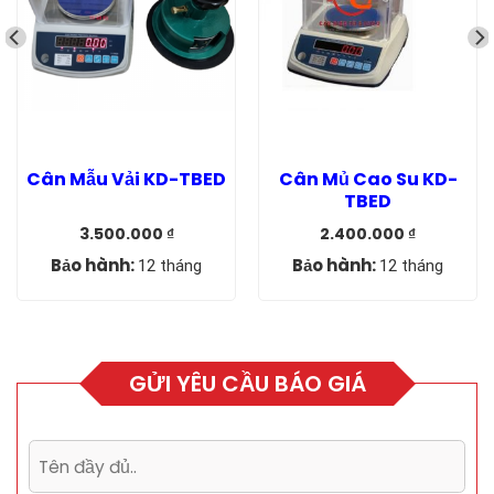
Cân Mẫu Vải KD-TBED
Cân Mủ Cao Su KD-
TBED
3.500.000
₫
2.400.000
₫
Giá
Giá
Giá
Giá
gốc
hiện
gốc
hiện
Bảo hành:
Bảo hành:
12 tháng
12 tháng
là:
tại
là:
tại
4.500.000 ₫.
là:
2.950.000 ₫.
là:
3.500.000 ₫.
2.400.000 ₫.
GỬI YÊU CẦU BÁO GIÁ