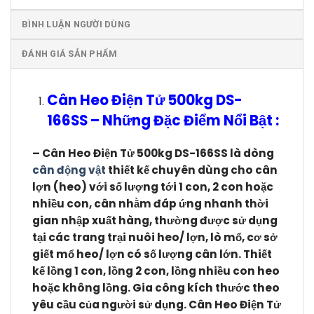
BÌNH LUẬN NGƯỜI DÙNG
ĐÁNH GIÁ SẢN PHẨM
Cân Heo Điện Tử 500kg DS-
166SS
–
Những Đặc Điểm Nổi Bật :
– Cân Heo Điện Tử 500kg DS-166SS
là dòng
cân động vật
thiết kế chuyên dùng cho cân
lợn (heo) với số lượng tới 1 con, 2 con hoặc
nhiều con, cân nhằm đáp ứng nhanh thời
gian nhập xuất hàng, thường được sử dụng
tại các trang trại nuôi heo/ lợn, lò mổ, cơ sở
giết mổ heo/ lợn có số lượng cân lớn.
Thiết
kế lồng 1 con, lồng 2 con, lồng nhiều con heo
hoặc không lồng. Gia công kích thước theo
yêu cầu của người sử dụng.
Cân Heo Điện Tử