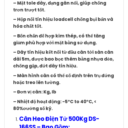
– Mặt tole dày, dạng gân nổi, giúp chống
trơn trượt tốt.
– Hộp nối tín hiệu loadcell chống bụi bẩn và
hóa chất tốt.
– Bốn chấn đế hợp kim thép, có thể tăng
giảm phù hợp với mặt bằng sử dụng.
– Dây tín hiệu kết nối từ đầu cân tới sàn cân
dài 5m, được bao bọc thêm bằng nhựa dẻo,
chống gập, đứt dây tín hiệu.
– Màn hình cân có thể cố định trên trụ đứng
hoặc treo lên tường.
– Đơn vị cân: Kg, Ib
– Nhiệt độ hoạt động: -5°C to 40°C, <
80%ơưởng số ký.
Cân Heo Điện Tử 500Kg DS-
166SS
– Bao Gồm: