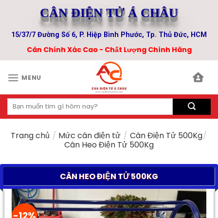
Skip
CÂN ĐIỆN TỬ Á CHÂU
to
content
15/37/7 Đường Số 6, P. Hiệp Bình Phước, Tp. Thủ Đức, HCM
Cân Chính Xác Cao - Chất Lượng Chính Hãng
MENU
Tìm
kiếm:
Trang chủ
/
Mức cân điện tử
/
Cân Điện Tử 500Kg
/
Cân Heo Điện Tử 500Kg
CÂN HEO ĐIỆN TỬ 500KG
-12%