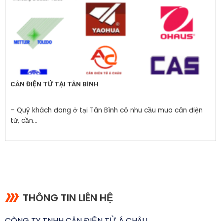
CÂN ĐIỆN TỬ TẠI TÂN BÌNH
– Quý khách đang ở tại Tân Bình có nhu cầu mua cân điện
tử, cần...
THÔNG TIN LIÊN HỆ
CÔNG TY TNHH CÂN ĐIỆN TỬ Á CHÂU