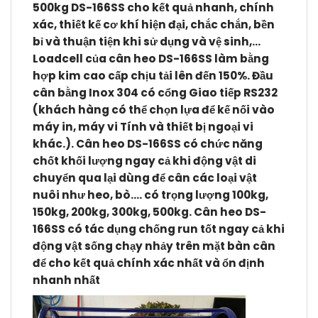
500kg DS-166SS
cho kết quả nhanh, chính
xác, thiết kế cơ khí hiện đại, chắc chắn, bền
bỉ và thuận tiện khi sử dụng và vệ sinh,…
Loadcell của cân heo DS-166SS
làm bằng
hợp kim cao cấp chịu tải lên đến 150%. Đầu
cân bằng Inox 304 có cổng Giao tiếp RS232
(khách hàng có thể chọn lựa để kế nối vào
máy in, máy vi Tính và thiết bị ngoại vi
khác.).
Cân heo DS-166SS
có chức năng
chốt khối lượng ngay cả khi động vật di
chuyển qua lại dùng để cân các loại vật
nuôi như heo, bò…. có trọng lượng 100kg,
150kg, 200kg, 300kg, 500kg. Cân heo DS-
166SS có tác dụng chống run tốt ngay cả khi
động vật sống chạy nhảy trên mặt bàn cân
để cho kết quả chính xác nhất và ổn định
nhanh nhất