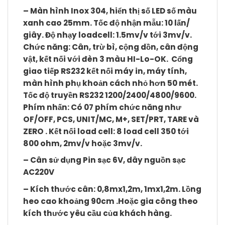
– Màn hình Inox 304, hiển thị số LED số màu
xanh cao 25mm. Tốc độ nhận mẫu: 10 lấn/
giây. Độ nhạy loadcell: 1.5mv/v tới 3mv/v.
Chức năng: Cân, trừ bì, cộng dồn, cân động
vật, kết nối với đèn 3 màu HI-Lo-OK. Cổng
giao tiếp RS232 kết nối máy in, máy tính,
màn hình phụ khoản cách nhỏ hơn 50 mét.
Tốc độ truyền RS232 1200/2400/4800/9600.
Phím nhấn: Có 07 phím chức năng như
OF/OFF, PCS, UNIT/MC, M+, SET/PRT, TARE và
ZERO
. Kết nối load cell: 8 load cell 350 tới
800 ohm, 2mv/v hoặc 3mv/v.
– Cân sử dụng Pin sạc 6V, dây nguồn sạc
AC220V
– Kích thước cân: 0,8mx1,2m, 1mx1,2m. Lồng
heo cao khoảng 90cm .Hoặc gia công theo
kích thước yêu cầu của khách hàng.