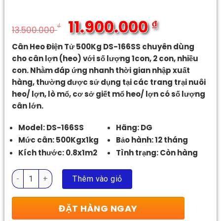
11.900.000
₫
₫
13.500.000
Giá
Giá
Cân Heo Điện Tử 500Kg DS-166SS chuyên dùng
gốc
hiện
cho cân lợn (heo) với số lượng 1con, 2 con, nhiều
là:
tại
con. Nhằm đáp ứng nhanh thời gian nhập xuất
13.500.000 ₫.
là:
hàng, thường được sử dụng tại các trang trại nuôi
11.900.000 ₫.
heo/ lợn, lò mổ, cơ sở giết mổ heo/ lợn có số lượng
cân lớn.
Model: DS-166SS
Hãng: DG
Mức cân: 500Kgx1kg
Bảo hành: 12 tháng
Kích thước: 0.8x1m2
Tình trạng: Còn hàng
Cân Heo Điện Tử 500Kg số lượng
Thêm vào giỏ
ĐẶT HÀNG NGAY