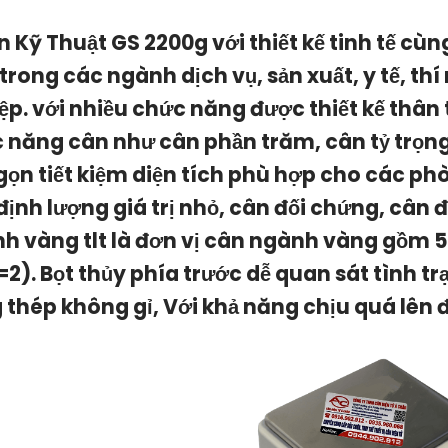
n K
ỹ
Thuật GS 2200g
với thiết kế tinh tế c
 trong các ngành dịch vụ, sản xuất, y tế, t
ệp. với nhiều chức năng được thiết kế thân 
 năng cân như cân phần trăm, cân tỷ trọng,
gọn tiết kiệm diện tích phù hợp cho các ph
định lượng giá trị nhỏ, cân đối chứng, cân 
h vàng tlt là đơn vị cân ngành vàng gồm 5 
2). Bọt thủy phía trước dễ quan sát tình t
 thép không gỉ, Với khả năng chịu quá lên đ