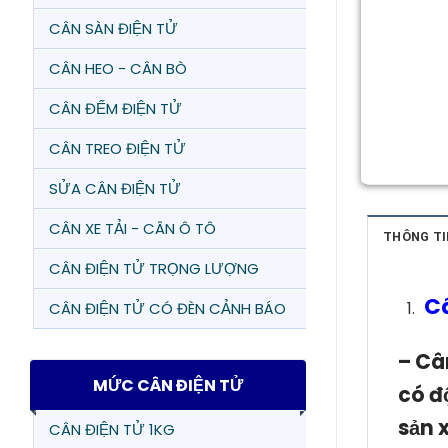
CÂN SÀN ĐIỆN TỬ
CÂN HEO - CÂN BÒ
CÂN ĐẾM ĐIỆN TỬ
CÂN TREO ĐIỆN TỬ
SỬA CÂN ĐIỆN TỬ
CÂN XE TẢI - CÂN Ô TÔ
THÔNG TI
CÂN ĐIỆN TỬ TRỌNG LƯỢNG
C
CÂN ĐIỆN TỬ CÓ ĐÈN CẢNH BÁO
– Câ
MỨC CÂN ĐIỆN TỬ
có đ
sản 
CÂN ĐIỆN TỬ 1KG