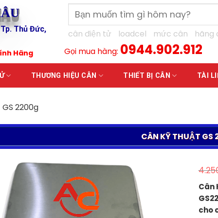
Tìm
HÂU
kiếm:
 Tp. Thủ Đức,
cân điện tử
loadcel
mức cân
hãng 
0944.902.912
Gọi mua hàng:
hính Hãng
TỬ
THƯƠNG HIỆU CÂN
THIẾT BỊ CÂN
TÀI L
t GS 2200g
CÂN KỸ THUẬT GS 
4.25
Cân 
GS220
cho 