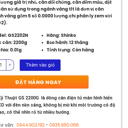
lượng giá trị nhỏ, cân đối chứng, cân đếm mẫu, đặt
3.850.000 ₫.
cân sử dụng trong ngành vàng tlt là đơn vị cân
h vàng gồm 5 số 0.0000 lượng.chỉ phân ly zem với
2).
el: GS2202N
Hãng: Shinko
 cân: 2200g
Bảo hành: 12 tháng
hia: 0.01g
Tình trạng: Còn hàng
ỹ Thuật GS 2200g số lượng
Thêm vào giỏ
ĐẶT HÀNG NGAY
ỹ Thuật GS 2200G là dòng cân điện tử màn hình hiển
CD với đèn nền sáng, không bị mờ khi môi trường có độ
o, có thể nhìn rỏ từ nhiều hướng.
ư vấn:
0944.902.192
-
0935.960.068