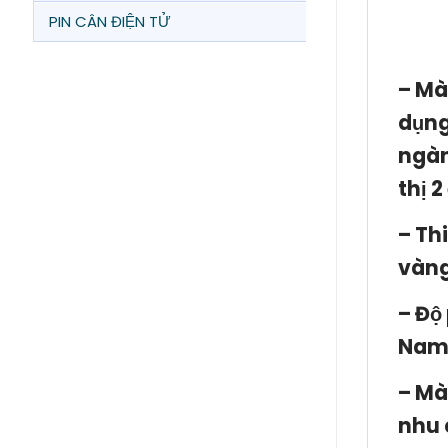
PIN CÂN ĐIỆN TỬ
– Mà
dụng
ngàn
thị 
– Th
vàng
– Độ
Nam
– Mà
nhu 