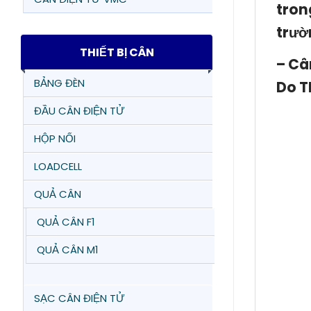
tron
trườ
THIẾT BỊ CÂN
– Câ
BẢNG ĐÈN
Do T
ĐẦU CÂN ĐIỆN TỬ
HỘP NỐI
LOADCELL
QUẢ CÂN
QUẢ CÂN F1
QUẢ CÂN M1
SẠC CÂN ĐIỆN TỬ