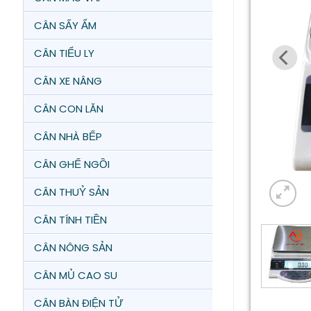
CÂN SẤY ẨM
CÂN TIỂU LY
CÂN XE NÂNG
CÂN CON LĂN
CÂN NHÀ BẾP
CÂN GHẾ NGỒI
CÂN THUỶ SẢN
CÂN TÍNH TIỀN
CÂN NÔNG SẢN
CÂN MỦ CAO SU
CÂN BÀN ĐIỆN TỬ