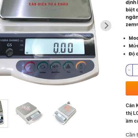
định 
biệt 
ngàn
zem=
Mod
Mức
Độ c
Cân K
Cân K
thị L
ầm ca
Cần t