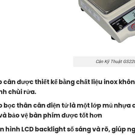
Cân Kỹ Thuật GS22
p cân được thiết kế bằng chất liệu inox khô
nh chùi rửa.
o bọc thân cân điện tử là một lớp mủ nhựa
và bảo vệ bàn phím được tốt hơn
n hình LCD backlight số sáng và rõ, giúp n