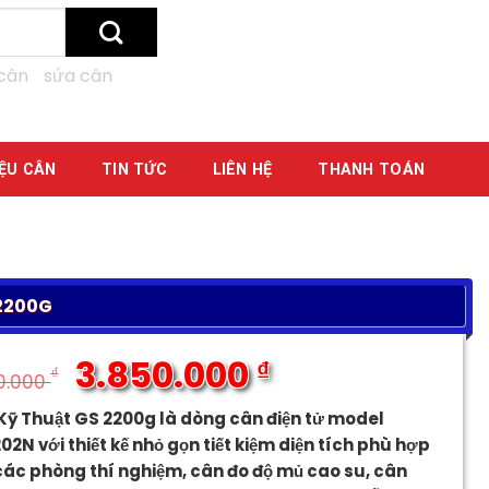
cân
sứa cân
IỆU CÂN
TIN TỨC
LIÊN HỆ
THANH TOÁN
2200G
3.850.000
₫
₫
0.000
Giá
Giá
Kỹ Thuật GS 2200g là dòng cân điện tử model
gốc
hiện
2N với thiết kế nhỏ gọn tiết kiệm diện tích phù hợp
là:
tại
các phòng thí nghiệm, cân đo độ mủ cao su, cân
4.250.000 ₫.
là: