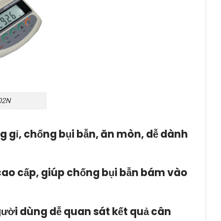
02N
ng gỉ, chống bụi bẫn, ăn mòn, dễ dành
 cao cấp, giúp chống bụi bẫn bám vào
gười dùng dễ quan sát kết quả cân