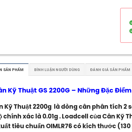
N SẢN PHẨM
BÌNH LUẬN NGƯỜI DÙNG
ĐÁNH GIÁ SẢN PHẨM
ân Kỹ Thuật GS 2200G
–
Những Đặc Điểm N
n Kỹ Thuật 2200g l
à dòng cân phân tích 2 
ộ chính xác là 0.01g . Loadcell của
Cân Kỹ T
xuất tiêu chuẩn OIMLR76 có kích thước (130 