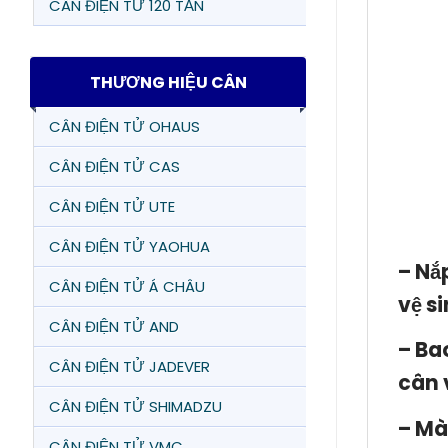
CÂN ĐIỆN TỬ 120 TẤN
THƯƠNG HIỆU CÂN
CÂN ĐIỆN TỬ OHAUS
CÂN ĐIỆN TỬ CAS
CÂN ĐIỆN TỬ UTE
CÂN ĐIỆN TỬ YAOHUA
– Nắ
CÂN ĐIỆN TỬ Á CHÂU
vệ si
CÂN ĐIỆN TỬ AND
– Ba
CÂN ĐIỆN TỬ JADEVER
cân 
CÂN ĐIỆN TỬ SHIMADZU
– Mà
CÂN ĐIỆN TỬ VMC