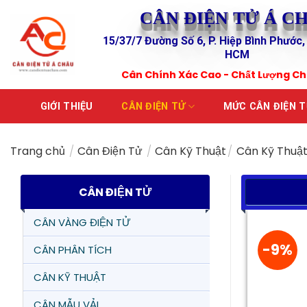
Skip
CÂN ĐIỆN TỬ Á C
to
15/37/7 Đường Số 6, P. Hiệp Bình Phước,
content
HCM
Cân Chính Xác Cao - Chất Lượng C
GIỚI THIỆU
CÂN ĐIỆN TỬ
MỨC CÂN ĐIỆN 
Trang chủ
/
Cân Điện Tử
/
Cân Kỹ Thuật
/
Cân Kỹ Thuậ
CÂN ĐIỆN TỬ
CÂN VÀNG ĐIỆN TỬ
-9%
CÂN PHÂN TÍCH
CÂN KỸ THUẬT
CÂN MẪU VẢI