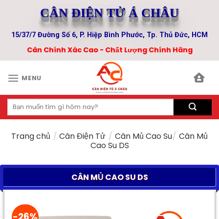
Skip
CÂN ĐIỆN TỬ Á CHÂU
to
content
15/37/7 Đường Số 6, P. Hiệp Bình Phước, Tp. Thủ Đức, HCM
Cân Chính Xác Cao - Chất Lượng Chính Hãng
MENU
Tìm
kiếm:
Trang chủ
/
Cân Điện Tử
/
Cân Mủ Cao Su
/
Cân Mủ
Cao Su DS
CÂN MỦ CAO SU DS
-26%