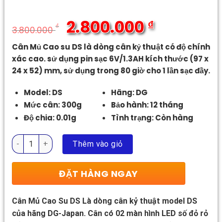
2.800.000
₫
₫
3.800.000
Giá
Giá
Cân Mủ Cao su DS là dòng cân kỷ thuật có độ chính
gốc
hiện
xác cao. sử dụng pin sạc 6V/1.3AH kích thước (97 x
là:
tại
24 x 52) mm, sử dụng trong 80 giờ cho 1 lần sạc đầy.
3.800.000 ₫.
là:
2.800.000 ₫.
Model: DS
Hãng: DG
Mức cân: 300g
Bảo hành: 12 tháng
Độ chia: 0.01g
Tình trạng: Còn hàng
Cân Mủ Cao Su DS số lượng
Thêm vào giỏ
ĐẶT HÀNG NGAY
Cân Mủ Cao Su DS Là dòng cân kỷ thuật model DS
của hãng DG-Japan. Cân có 02 màn hình LED số đỏ rỏ