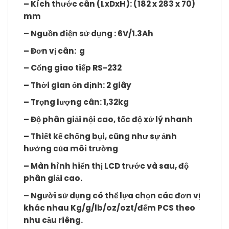
– Kích thước cân (LxDxH): (182 x 283 x 70)
mm
– Nguồn điện sử dụng : 6V/1.3Ah
– Đơn vị cân: g
– Cổng giao tiếp RS-232
– Thời gian ổn định: 2 giây
– Trọng lượng cân: 1,32kg
– Độ phân giải nội cao, tốc độ xử lý nhanh
– Thiết kế chống bụi, cũng như sự ảnh
hưởng của môi trường
– Màn hình hiển thị LCD trước và sau, độ
phân giải cao.
– Người sử dụng có thể lựa chọn các đơn vị
khác nhau Kg/g/lb/oz/ozt/đếm PCS theo
nhu cầu riêng.