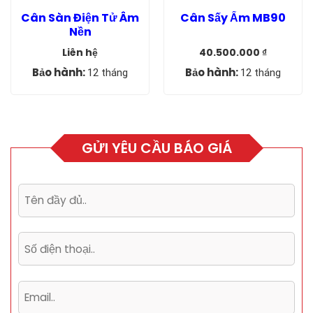
Cân Sàn Điện Tử Âm
Cân Sấy Ẩm MB90
Nền
Liên hệ
40.500.000
₫
Giá
Giá
gốc
hiện
Bảo hành:
Bảo hành:
12 tháng
12 tháng
là:
tại
45.000.000 ₫.
là:
40.500.000 ₫.
GỬI YÊU CẦU BÁO GIÁ