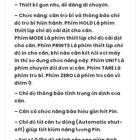
– Thiết kế gọn nhẹ, dễ dàng di chuyển.
– Chức năng: cân trừ bì và thông báo chế
độ trừ bì hiện hành. Phím
HOLD
Là phím
thiết lập chế độ cài đặt cho cân.
Phím
MODE
Là phím thiết lập chế độ cài đặt
cho cân. Phím
PRINTS
Là phím thiết lập chế
độ in cho cân, khi nào cân kết nối với máy
in thì sử dụng chức năng này. Phím
UNIT
Là
phím chuyển đổi đơn vị cân. Phím
TARE
Là
phím trừ bì. Phím
ZERO
Là phím trả cân về
điểm 0.
– Chế độ thông báo tình trạng ổn định của
cân.
– Cân có chức năng báo hiệu gần hết Pin.
– Chế độ tắt cân tự động (Automatic shut-
off) giúp tiết kiệm năng lượng Pin.
– Sai số 0.01g độ chính xác cao giúp định