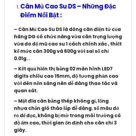
Cân Mủ Cao Su DS
–
Những Đặc
Điểm Nổi Bật :
– Cân Mủ Cao Su DS l
à dòng cân điện tử của
hãng DG có chức năng vừa cân trọng lượng
vừa đo độ mũ cao su 1 cách chính xác , thiết
kế mức cân 300g và 600g với sai số chỉ
0.01g. .
–
Kết quả hiển thị bằng 02 màn hình LED7
digits chiều cao 15mm, độ tương phản cao
với đèn nền sáng nên dễ dàng thao tác và
quan sát.
– Mặt đĩa cân bằng thép không gỉ, lồng
nhựa chắn gió tháo lắp dễ dàng. số màu đỏ
rỏ dể đọc, không bị mờ trong môi trường có
độ ẩm cao, thời gian ổn định cho cân chỉ 3
giây.