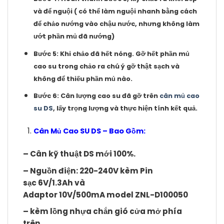
và để nguội ( có thể làm nguội nhanh bằng cách
để chảo nướng vào chậu nước, nhưng không làm
ướt phần mủ đã nướng)
Bước 5:
Khi chảo đã hết nóng. Gỡ hết phần mủ
cao su trong chảo ra chú ý gỡ thật sạch và
không để thiếu phần mủ nào.
Bước 6:
Cân lượng cao su đã gỡ trên
cân mủ cao
su DS
, lấy trọng lượng và thực hiện tính kết quả.
Cân Mủ Cao SU DS
– Bao Gồm:
– Cân kỹ thuật DS mới 100%.
– Nguồn điện: 220-240V kèm Pin
sạc 6V/1.3Ah và
Adaptor 10V/500mA model ZNL-D100050
– kèm lồng nhựa chắn gió cửa mở phía
trên.