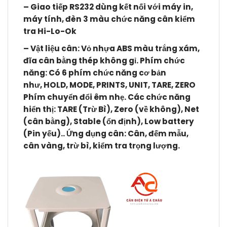
– Giao tiếp RS232 dùng kết nối với máy in,
máy tính, đèn 3 màu chức năng cân kiểm
tra Hi-Lo-Ok
– Vật liệu cân: Vỏ nhựa ABS màu trắng xám,
đĩa cân bằng thép không gỉ. Phím chức
năng: Có 6 phím chức năng cơ bản
như,
HOLD
,
MODE
,
PRINTS
,
UNIT
,
TARE, ZERO
Phím chuyển đổi êm nhẹ.
Các chức năng
hiển thị: TARE (Trừ Bì), Zero (về không), Net
(cân bằng), Stable (ổn định), Low battery
(Pin yếu)..
Ứng dụng cân: Cân, đếm mẫu,
cân vàng, trừ bì, kiểm tra trọng lượng.