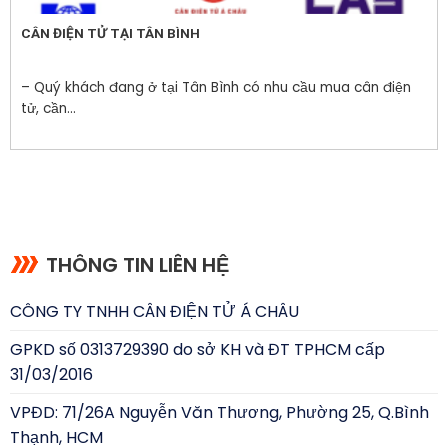
CÂN ĐIỆN TỬ TẠI TÂN BÌNH
– Quý khách đang ở tại Tân Bình có nhu cầu mua cân điện
tử, cần...
THÔNG TIN LIÊN HỆ
CÔNG TY TNHH CÂN ĐIỆN TỬ Á CHÂU
GPKD số 0313729390 do sở KH và ĐT TPHCM cấp
31/03/2016
VPĐD: 71/26A Nguyễn Văn Thương, Phường 25, Q.Bình
Thạnh, HCM