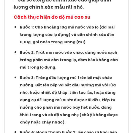
lượng chính xác mẫu rất nhỏ.
Cách thực hiện đo độ mủ cao su
Bước 1:
Cho khoảng 10g mủ nước vào lọ (đã loại
trọng lượng của lọ đựng) và cân chính xác đến
0,01g, ghi nhận trọng lượng
(m1)
Bước 2:
Trút mủ nước vào chảo, dùng nước sạch
tráng phần mủ còn trong lọ, đảm bảo không còn
mủ trong lọ đựng.
Bước 3:
Tráng đều lượng mủ trên bề mặt chảo
nướng. Đặt lên bếp và bắt đầu nướng mủ với lửa
nhỏ, hoặc nhiệt độ thấp. Liên tục lắc, hoặc dùng
dụng cụ để lượng mủ nước được sôi đều, tiếp tụ
nướng cho phần mủ nước bay hết nước, đồng
thời trong và có độ vàng nhẹ (chú ý không được
cháy hoặc chảy nhão).
Bước 4:
Hoàn thành bước 3, lấy chảo ra khỏi bếp