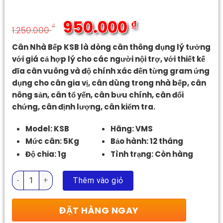
950.000
₫
₫
1.250.000
Giá
Giá
Cân Nhà Bếp KSB là dòng cân thông dụng lý tưởng
gốc
hiện
với giá cả hợp lý cho các người nội trợ, với thiết kế
là:
tại
đĩa cân vuông và độ chính xác đến từng gram ứng
1.250.000 ₫.
là:
dụng cho cân gia vị, cân dùng trong nhà bếp, cân
950.000 ₫.
nông sản, cân tổ yến, cân bưu chính, cân đối
chứng, cân định lượng, cân kiểm tra.
Model: KSB
Hãng: VMS
Mức cân: 5Kg
Bảo hành: 12 tháng
Độ chia: 1g
Tình trạng: Còn hàng
Cân Nhà Bếp KSB số lượng
Thêm vào giỏ
ĐẶT HÀNG NGAY