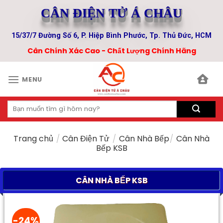
Skip
CÂN ĐIỆN TỬ Á CHÂU
to
content
15/37/7 Đường Số 6, P. Hiệp Bình Phước, Tp. Thủ Đức, HCM
Cân Chính Xác Cao - Chất Lượng Chính Hãng
MENU
Tìm
kiếm:
Trang chủ
/
Cân Điện Tử
/
Cân Nhà Bếp
/
Cân Nhà
Bếp KSB
CÂN NHÀ BẾP KSB
-24%