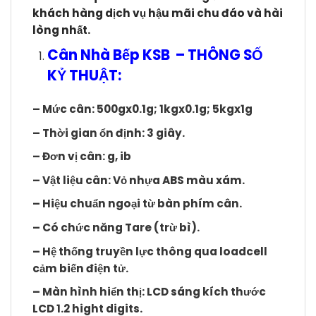
khách hàng dịch vụ hậu mãi chu đáo và hài
lòng nhất.
Cân Nhà Bếp KSB – THÔNG SỐ
KỶ THUẬT:
– Mức cân: 500gx0.1g; 1kgx0.1g; 5kgx1g
– Thời gian ổn định: 3 giây.
– Đơn vị cân: g, ib
– Vật liệu cân: Vỏ nhựa ABS màu xám.
– Hiệu chuẩn ngoại từ bàn phím cân.
– Có chức năng Tare (trừ bì).
– Hệ thống truyền lực thông qua loadcell
cảm biến điện tử.
– Màn hình hiển thị: LCD sáng kích thước
LCD 1.2 hight digits.