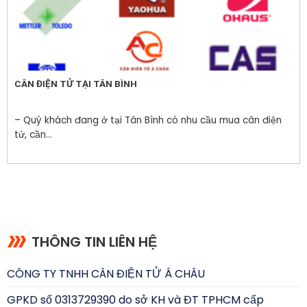
CÂN ĐIỆN TỬ TẠI TÂN BÌNH
– Quý khách đang ở tại Tân Bình có nhu cầu mua cân điện
tử, cần...
THÔNG TIN LIÊN HỆ
CÔNG TY TNHH CÂN ĐIỆN TỬ Á CHÂU
GPKD số 0313729390 do sở KH và ĐT TPHCM cấp