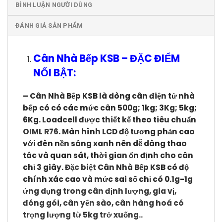
BÌNH LUẬN NGƯỜI DÙNG
ĐÁNH GIÁ SẢN PHẨM
Cân Nhà Bếp KSB
–
ĐẶC ĐIỂM
NỔI BẬT:
–
Cân Nhà Bếp KSB
l
à dòng cân điện tử nhà
bếp có có các mức cân 500g; 1kg; 3Kg; 5kg;
6Kg. Loadcell được thiết kế theo tiêu chuẩn
OIML R76
. Màn hình LCD độ tương phản cao
với đèn nền sáng xanh nên dễ dàng thao
tác và quan sát, thời gian ổn định cho cân
chỉ 3 giây.
Đặc biệt
Cân Nhà Bếp KSB
có độ
chính xác cao và mức sai số chỉ có 0.1g-1g
ứng dụng trong cân định lượng, gia vị,
đóng gói, cân yến sào, cân hàng hoá có
trọng lượng từ 5kg trở xuống.
.