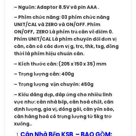
– Nguồn: Adaptor 8.5V và pin AAA .
– Phím chức năng: 03 phím chức năng
UNIT/CAL và ZERO và ON/OFF. Phím
ON/OFF
,
ZERO
Là phím trả cân về điểm 0.
Phím
UNIT/CAL
Là phím chuyển đổi đơn vị
cân, cân có các đơn vị g, trc, thk, tsg, đồng
thời là phím hiệu chuẩn cân.
– Kích thước cân: (
205 x 150 x 35
) mm
– Trọng lượng cân: 400g
– Trọng lượng vận chuyển: 450g
– Kiểu dáng đẹp, đáp ứng cho nhiều lĩnh
vực như: cân nhà bếp, cân hoá chất,
cân
định lượng, gia vị, đóng gói, cân yến sào,
cân hàng hoá có trọng lượng từ 5kg trở
xuống.
.
Cân Nhà Bếp KSB
– BAO GỒM: