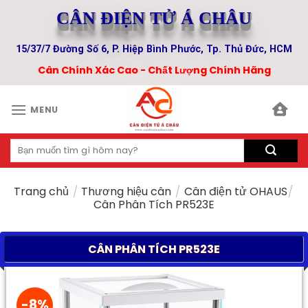
Skip
CÂN ĐIỆN TỬ Á CHÂU
to
content
15/37/7 Đường Số 6, P. Hiệp Bình Phước, Tp. Thủ Đức, HCM
Cân Chính Xác Cao - Chất Lượng Chính Hãng
MENU
Tìm
kiếm:
Trang chủ
/
Thương hiệu cân
/
Cân điện tử OHAUS
/
Cân Phân Tích PR523E
CÂN PHÂN TÍCH PR523E
-8%