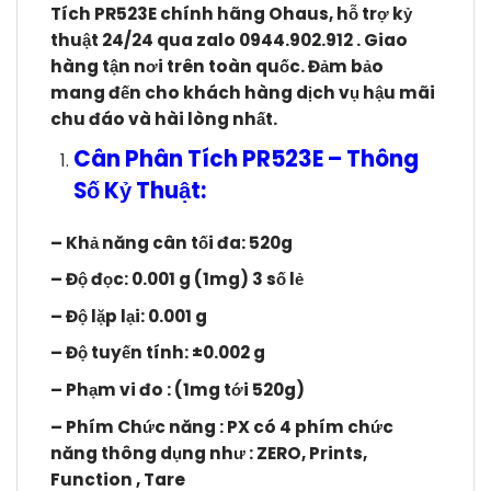
Tích PR523E chính hãng Ohaus, hỗ trợ kỷ
thuật 24/24 qua zalo 0944.902.912 . Giao
hàng tận nơi trên toàn quốc. Đảm bảo
mang đến cho khách hàng dịch vụ hậu mãi
chu đáo và hài lòng nhất.
Cân Phân Tích PR523E – Thông
Số Kỷ Thuật:
– Khả năng cân tối đa: 5
20g
– Độ đọc:
0.001 g (1mg)
3 số lẻ
– Độ lặp lại: 0.001 g
– Độ tuyến tính: ±0.002 g
– Phạm vi đo : (1mg tới 520g)
– Phím Chức năng : PX có 4 phím chức
năng thông dụng như : ZERO, Prints,
Function , Tare