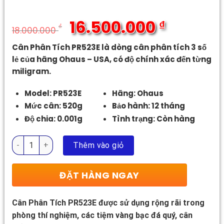
16.500.000
₫
₫
18.000.000
Giá
Giá
Cân Phân Tích PR523E là dòng cân phân tích 3 số
gốc
hiện
lẻ của hãng Ohaus – USA, có độ chính xác đến từng
là:
tại
miligram.
18.000.000 ₫.
là:
16.500.000 ₫.
Model: PR523E
Hãng: Ohaus
Mức cân: 520g
Bảo hành: 12 tháng
Độ chia: 0.001g
Tình trạng: Còn hàng
Cân Phân Tích PR523E số lượng
Thêm vào giỏ
ĐẶT HÀNG NGAY
Cân Phân Tích PR523E được sử dụng rộng rãi trong
phòng thí nghiệm, các tiệm vàng bạc đá quý, cân