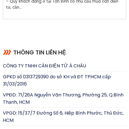
– Quý khách đang ở tại Tân Bình có nhu cầu mua cân điện
tử, cần...
THÔNG TIN LIÊN HỆ
CÔNG TY TNHH CÂN ĐIỆN TỬ Á CHÂU
GPKD số 0313729390 do sở KH và ĐT TPHCM cấp
31/03/2016
VPĐD: 71/26A Nguyễn Văn Thương, Phường 25, Q.Bình
Thạnh, HCM
VPGD: 15/37/7 Đường Số 6, Hiệp Bình Phước, Thủ Đức,
HCM