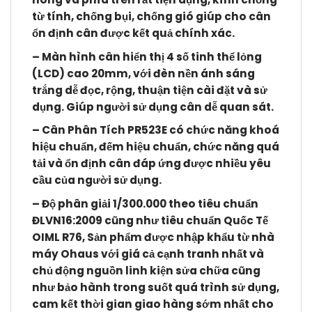
từ tính, chống bụi, chống gió giúp cho cân
ổn định cân được kết quả chính xác.
– Màn hình cân hiển thị 4 số tinh thể lỏng
(LCD) cao 20mm, với đèn nền ánh sáng
trắng dễ đọc, rộng, thuận tiện cài đặt và sử
dụng. Giúp người sử dụng cân dễ quan sát.
– Cân Phân Tích PR523E có chức năng khoá
hiệu chuẩn, đếm hiệu chuẩn, chức năng quá
tải và ổn định cân đáp ứng được nhiều yêu
cầu của người sử dụng.
– Độ phân giải 1/300.000 theo tiêu chuẩn
ĐLVN16:2009 cũng như tiêu chuẩn Quốc Tế
OIML R76, Sản phẩm được nhập khẩu từ nhà
máy Ohaus với giá cả cạnh tranh nhất và
chủ động nguồn linh kiện sửa chữa cũng
như bảo hành trong suốt quá trình sử dụng,
cam kết thời gian giao hàng sớm nhất cho