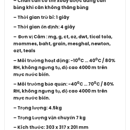
– Chân cân có thể xoay được dùng cân
bằng khi cân không thăng bằng
– Thời gian trừ bì: 1 giây
– Thời gian ổn định: 4 giây
– Đơn vị Câm : mg, g, ct, oz, dwt, tical tola,
mommes, baht, grain, mesghal, newton,
ozt, teals
0
0
– Môi trường hoạt động: -10
C … 40
C / 80%
RH, không ngưng tụ, độ cao 4000 m trên
mực nước biển.
0
0
– Môi trường bảo quản: -40
C … 70
C / 80%
RH, không ngưng tụ, độ cao 4000 m trên
mực nước biển.
– Trọng lượng: 4.5kg
– Trọng Lượng vận chuyển 7 kg
– Kích thước: 303 x 317 x 201 mm