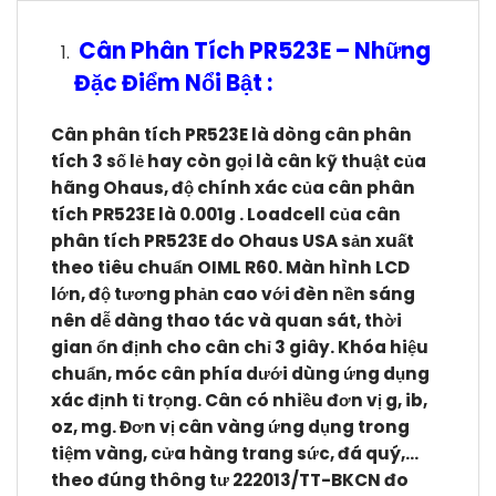
Cân Phân Tích PR523E
–
Những
Đặc Điểm Nổi Bật :
Cân phân tích PR523E l
à dòng cân phân
tích 3 số lẻ hay còn gọi là cân kỹ thuật của
hãng Ohaus, độ chính xác của cân phân
tích PR523E là 0.001g . Loadcell của cân
phân tích PR523E do Ohaus USA sản xuất
theo tiêu chuẩn OIML R60. Màn hình LCD
lớn, độ tương phản cao với đèn nền sáng
nên dễ dàng thao tác và quan sát, thời
gian ổn định cho cân chỉ 3 giây. Khóa hiệu
chuẩn, móc cân phía dưới dùng ứng dụng
xác định tỉ trọng. Cân có nhiều đơn vị g, ib,
oz, mg. Đơn vị cân vàng ứng dụng trong
tiệm vàng, cửa hàng trang sức, đá quý,…
theo đúng thông tư 222013/TT-BKCN đo