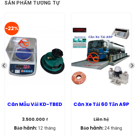
SẢN PHẨM TƯƠNG TỰ
-22%
Cân Mẫu Vải KD-TBED
Cân Xe Tải 60 Tấn A9P
3.500.000
₫
Liên hệ
Giá
Giá
gốc
hiện
Bảo hành:
Bảo hành:
12 tháng
24 tháng
là:
tại
4.500.000 ₫.
là: