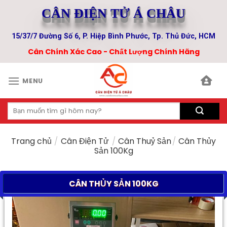
Skip
CÂN ĐIỆN TỬ Á CHÂU
to
content
15/37/7 Đường Số 6, P. Hiệp Bình Phước, Tp. Thủ Đức, HCM
Cân Chính Xác Cao - Chất Lượng Chính Hãng
MENU
Tìm
kiếm:
Trang chủ
/
Cân Điện Tử
/
Cân Thuỷ Sản
/
Cân Thủy
Sản 100Kg
CÂN THỦY SẢN 100KG