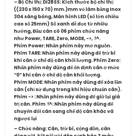
–
Bộ Chỉ thị
:
DI28SS
: Kích thước bộ chỉ thị:
((230 x 150 x 70) mm.)mm vỏ làm bằng Inox
304 sáng bóng, Màn hình LED (số lớn chiều
cao số 25mm) Số xanh dễ đọc từ nhiều
hướng, Đầu cân có 06 phím chức năng
như
Power
,
TARE
,
Zero
,
MODE
,
->
,
!^
.
Phím
Power
: Nhấn phím này mở nguồn.
Phím
TARE
: Nhấn phím này dùng để trừ bì
khi cân ở chế độ cân khối lượng. Phím
Zero
:
Nhấn phím này dùng để ổn định cân ở mức
“0” khi cân ờ chế độ cân khối lượng.
Phím
MODE
: Nhấn phím này dùng để xóa lần
cân (chỉ sử dụng trong khi hiệu chuẩn cân).
Phím
->
: Nhấn phím này dùng để giữ lại giá
trị cân. Phím
!^
: Nhấn phím này dùng để
chuyển đổi cân sang chế độ cân khác và
ngược lại
– Chức năng: Cân, trừ bì, cộng dồn, cân
động vật, kết nối với đèn cảnh báo 3 màu