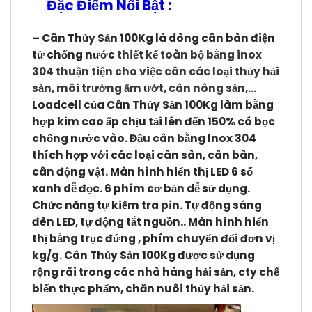
Đặc Điểm Nổi Bật :
– Cân Thủy Sản 100Kg l
à dòng cân bàn điện
tử chống nước
thiết kế toàn bộ bằng
inox
304
thuận tiện cho việc cân các loại thủy hải
sản, môi trường ẩm ướt, cân nông sản,…
Loadcell của Cân Thủy Sản 100Kg
làm bằng
hợp kim cao ấp chịu tải lên đến 150% có bọc
chống nước vào. Đầu cân bằng Inox 304
thích hợp với các loại cân sàn, cân bàn,
cân động vật. Màn hình hiển thị LED 6 số
xanh dễ đọc. 6 phím cơ bản dễ sử dụng.
Chức năng tự kiểm tra pin. Tự động sáng
đèn LED, tự động tắt nguồn.. Màn hình hiển
thị bằng trục đứng , phím chuyển đổi đơn vị
kg/g. Cân Thủy Sản 100Kg
được sử dụng
rộng rãi trong các nhà hàng hải sản, cty chế
biến thực phẩm, chăn nuôi thủy hải sản.