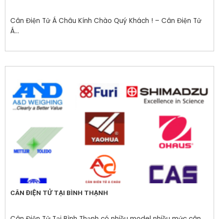
Cân Điện Tử Á Châu Kính Chào Quý Khách ! – Cân Điện Tử
Á...
CÂN ĐIỆN TỬ TẠI BÌNH THẠNH
Cân Điện Tử Tại Bình Thạnh có nhiều model nhiều mức cân