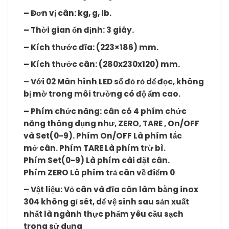
– Đơn vị cân: kg, g, lb.
– Thời gian ổn định: 3 giây.
– Kích thước đĩa: (223×186) mm.
– Kích thước cân: (280x230x120) mm.
– Với 02 Màn hình LED số đỏ rỏ dể đọc, không
bị mờ trong môi trường có độ ẩm cao.
– Phím chức năng: cân có 4 phím chức
năng thông dụng như,
ZERO, TARE , On/OFF
và Set(0-9)
. Phím
On/OFF
Là phím tắc
mở cân. Phím
TARE
Là phím trừ bì.
Phím
Set(0-9)
Là phím cài đặt cân.
Phím
ZERO
Là phím trả cân về điểm 0
– Vật liệu: Vỏ cân và đĩa cân làm bằng inox
304 không gỉ sét, dể vệ sinh sau sản xuất
nhất là ngành thực phẩm yêu cầu sạch
trong sử dụng