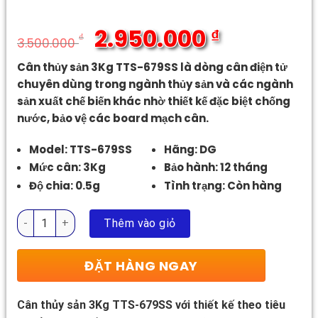
2.950.000
₫
₫
3.500.000
Giá
Giá
Cân thủy sản 3Kg TTS-679SS là dòng cân điện tử
gốc
hiện
chuyên dùng trong ngành thủy sản và các ngành
là:
tại
sản xuất chế biến khác nhờ thiết kế đặc biệt chống
3.500.000 ₫.
là:
nước, bảo vệ các board mạch cân.
2.950.000 ₫.
Model: TTS-679SS
Hãng: DG
Mức cân: 3Kg
Bảo hành: 12 tháng
Độ chia: 0.5g
Tình trạng: Còn hàng
Cân Thuỷ Sản 3Kg TTS-679SS số lượng
Thêm vào giỏ
ĐẶT HÀNG NGAY
Cân thủy sản 3Kg TTS-679SS với thiết kế theo tiêu