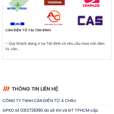
CÂN ĐIỆN TỬ TẠI TÂN BÌNH
– Quý khách đang ở tại Tân Bình có nhu cầu mua cân điện
tử, cần...
THÔNG TIN LIÊN HỆ
CÔNG TY TNHH CÂN ĐIỆN TỬ Á CHÂU
GPKD số 0313729390 do sở KH và ĐT TPHCM cấp