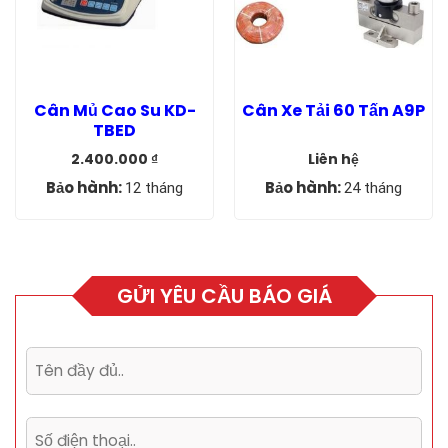
Cân Mủ Cao Su KD-
Cân Xe Tải 60 Tấn A9P
TBED
2.400.000
₫
Liên hệ
Giá
Giá
gốc
hiện
Bảo hành:
Bảo hành:
12 tháng
24 tháng
là:
tại
2.950.000 ₫.
là:
2.400.000 ₫.
GỬI YÊU CẦU BÁO GIÁ