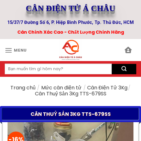
Skip
CÂN ĐIỆN TỬ Á CHÂU
to
content
15/37/7 Đường Số 6, P. Hiệp Bình Phước, Tp. Thủ Đức, HCM
Cân Chính Xác Cao - Chất Lượng Chính Hãng
MENU
Tìm
kiếm:
Trang chủ
/
Mức cân điện tử
/
Cân Điện Tử 3Kg
/
Cân Thuỷ Sản 3Kg TTS-679SS
CÂN THUỶ SẢN 3KG TTS-679SS
-16%