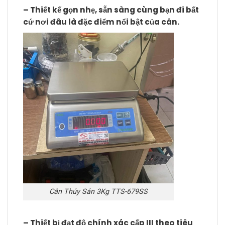
– Thiết kế gọn nhẹ, sẵn sàng cùng bạn đi bất
cứ nơi đâu là đặc điểm nổi bật của cân.
Cân Thủy Sản 3Kg TTS-679SS
– Thiết bị đạt độ chính xác cấp III theo tiêu