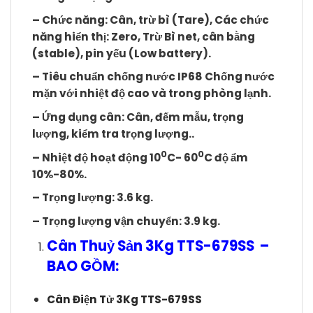
– Chức năng: Cân, trừ bì (Tare), Các chức
năng hiển thị: Zero, Trừ Bì net, cân bằng
(stable), pin yếu (Low battery).
– Tiêu chuẩn chống nước IP68 Chống nước
mặn với nhiệt độ cao và trong phòng lạnh.
– Ứng dụng cân: Cân, đếm mẫu, trọng
lượng, kiểm tra trọng lượng..
0
0
– Nhiệt độ hoạt động 10
C- 60
C độ ẩm
10%-80%.
– Trọng lượng: 3.6 kg.
– Trọng lượng vận chuyển: 3.9 kg.
Cân Thuỷ Sản 3Kg TTS-679SS
–
BAO GỒM:
Cân Điện Tử 3Kg TTS-679SS