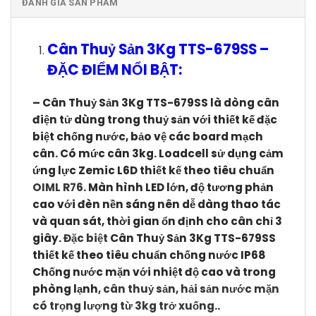
ĐÁNH GIÁ SẢN PHẨM
Cân Thuỷ Sản 3Kg TTS-679SS
–
ĐẶC ĐIỂM NỔI BẬT:
–
Cân Thuỷ Sản 3Kg TTS-679SS
l
à dòng cân
điện tử dùng trong thuỷ sản với
thiết kế đặc
biệt chống nước, bảo vệ các board mạch
cân. C
ó mức cân 3kg. Loadcell sử dụng cảm
ứng lực Zemic L6D thiết kế theo tiêu chuẩn
OIML R76
. Màn hình LED lớn, độ tương phản
cao với đèn nền sáng nên dễ dàng thao tác
và quan sát, thời gian ổn định cho cân chỉ 3
giây.
Đặc biệt
Cân Thuỷ Sản 3Kg TTS-679SS
thiết kế theo tiêu chuẩn chống nước IP68
Chống nước mặn với nhiệt độ cao và trong
phòng lạnh
, cân thuỷ sản, hải sản nước mặn
có trọng lượng từ 3kg trở xuống.
.