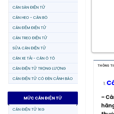
CÂN SÀN ĐIỆN TỬ
CÂN HEO - CÂN BÒ
CÂN ĐẾM ĐIỆN TỬ
CÂN TREO ĐIỆN TỬ
SỬA CÂN ĐIỆN TỬ
CÂN XE TẢI - CÂN Ô TÔ
THÔNG TI
CÂN ĐIỆN TỬ TRỌNG LƯỢNG
CÂN ĐIỆN TỬ CÓ ĐÈN CẢNH BÁO
Câ
–
Cân
MỨC CÂN ĐIỆN TỬ
hãng
CÂN ĐIỆN TỬ 1KG
thướ