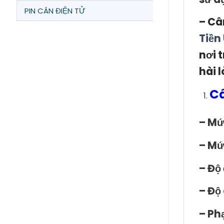
PIN CÂN ĐIỆN TỬ
– Câ
Tiền
nơi 
hài 
Câ
– Mứ
– Mứ
– Độ 
– Độ 
– Phạ