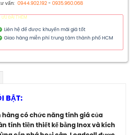
ư vấn:
0944.902.192
-
0935.960.068
ƯU ĐÃI THÊM
Liên hệ để được khuyến mãi giá tốt
Giao hàng miễn phí trung tâm thành phố HCM
I BẬT:
n hàng có chức năng tính giá của
 tính tiền thiết kế bằng Inox và kích
rùng cắn phá hoại cân. Loadcell được