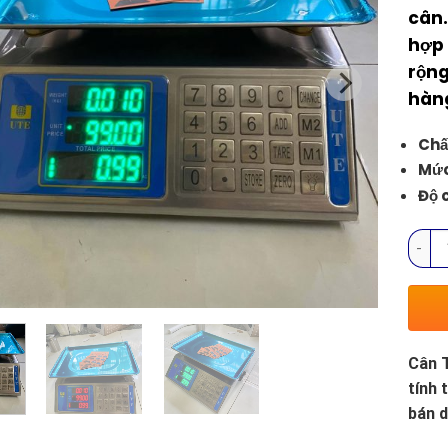
cân.
hợp 
rộng
hàng
Chất
Mức
Độ c
Cân T
Cân T
tính 
bán d