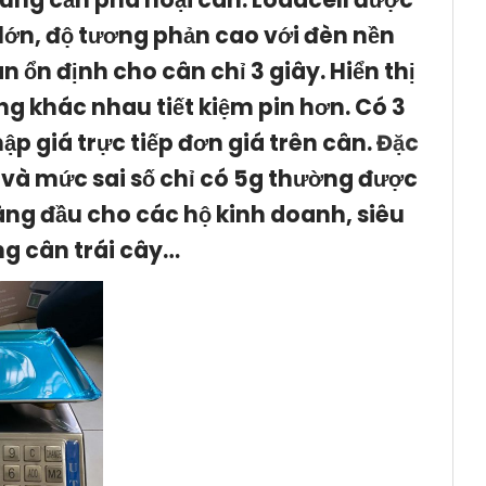
 lớn, độ tương phản cao với đèn nền
 ổn định cho cân chỉ 3 giây. Hiển thị
ng khác nhau tiết kiệm pin hơn. Có 3
hập giá trực tiếp đơn giá trên cân.
Đặc
 và mức sai số chỉ có 5g
thường được
hàng đầu cho các hộ kinh doanh, siêu
ng cân trái cây…