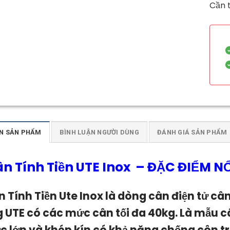
Cần t
N SẢN PHẨM
BÌNH LUẬN NGƯỜI DÙNG
ĐÁNH GIÁ SẢN PHẨM
n Tính Tiền UTE Inox
–
ĐẶC ĐIỂM NỔ
 Tính Tiền Ute Inox
l
à dòng cân điện tử câ
 UTE có các mức cân tối đa 40kg. Là mẫu cân
c lớn và khép kín có khả năng chống côn t