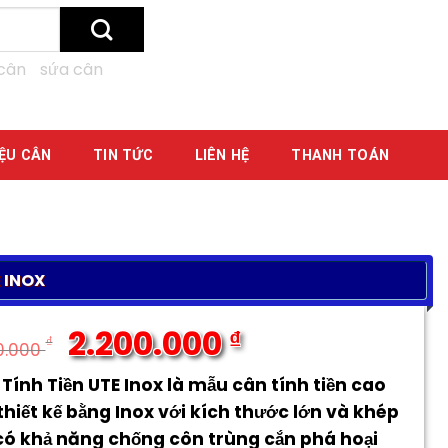
cân
sứa cân
IỆU CÂN
TIN TỨC
LIÊN HỆ
THANH TOÁN
 INOX
2.200.000
₫
₫
0.000
Giá
Giá
Tính Tiền UTE Inox là mẫu cân tính tiền cao
gốc
hiện
thiết kế bằng Inox với kích thước lớn và khép
là:
tại
2.500.000 ₫.
là:
có khả năng chống côn trùng cắn phá hoại