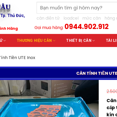
Tìm
HÂU
kiếm:
 Tp. Thủ Đức,
cân điện tử
loadcel
mức cân
hãng 
0944.902.912
Gọi mua hàng:
hính Hãng
TỬ
THƯƠNG HIỆU CÂN
THIẾT BỊ CÂN
TÀI L
ính Tiền UTE Inox
CÂN TÍNH TIỀN UTE
2.50
Cân 
cấp 
kín 