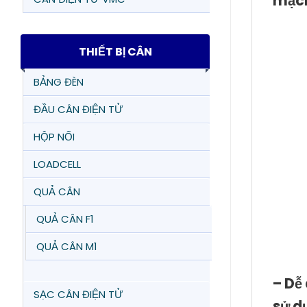
mạch
THIẾT BỊ CÂN
BẢNG ĐÈN
ĐẦU CÂN ĐIỆN TỬ
HỘP NỐI
LOADCELL
QUẢ CÂN
QUẢ CÂN F1
QUẢ CÂN M1
– Dễ
SẠC CÂN ĐIỆN TỬ
sử d