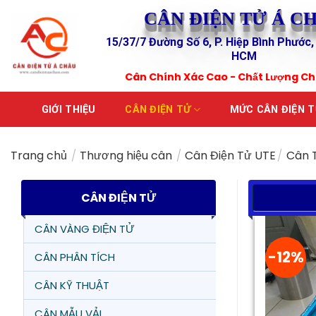
Skip
CÂN ĐIỆN TỬ Á C
to
15/37/7 Đường Số 6, P. Hiệp Bình Phước,
content
HCM
Cân Chính Xác Cao - Chất Lượng C
GIỚI THIỆU
CÂN ĐIỆN TỬ
MỨC CÂN ĐIỆN 
Trang chủ
/
Thương hiệu cân
/
Cân Điện Tử UTE
/
Cân T
CÂN ĐIỆN TỬ
CÂN VÀNG ĐIỆN TỬ
-12%
CÂN PHÂN TÍCH
CÂN KỸ THUẬT
CÂN MẪU VẢI