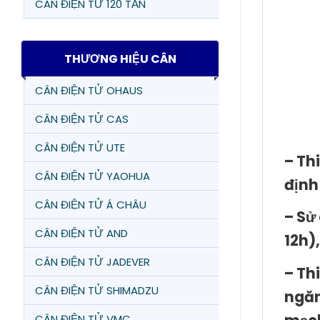
CÂN ĐIỆN TỬ 120 TẤN
THƯƠNG HIỆU CÂN
CÂN ĐIỆN TỬ OHAUS
CÂN ĐIỆN TỬ CAS
CÂN ĐIỆN TỬ UTE
– Th
CÂN ĐIỆN TỬ YAOHUA
định
CÂN ĐIỆN TỬ Á CHÂU
– Sử
CÂN ĐIỆN TỬ AND
12h)
CÂN ĐIỆN TỬ JADEVER
– Th
CÂN ĐIỆN TỬ SHIMADZU
ngăn
CÂN ĐIỆN TỬ VMC