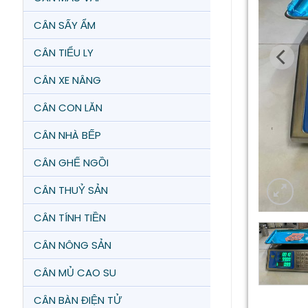
CÂN SẤY ẨM
CÂN TIỂU LY
CÂN XE NÂNG
CÂN CON LĂN
CÂN NHÀ BẾP
CÂN GHẾ NGỒI
CÂN THUỶ SẢN
CÂN TÍNH TIỀN
CÂN NÔNG SẢN
CÂN MỦ CAO SU
CÂN BÀN ĐIỆN TỬ