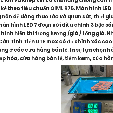
t kế theo tiêu chuẩn
OIML R76
. Màn hình LED
 nên dễ dàng thao tác và quan sát, thời gian
màn hình LED 7 đoạn với điều chỉnh 3 bậc sá
hình hiển thị
trọng lượng /giá / tổng giá
. N
Cân Tính Tiền UTE Inox
có độ chính xác cao
ụng ở các cửa hàng bán lẻ, là sự lựa chọn 
tạp hóa,
cửa hàng bán lẻ, tiệm kem, cửa hà