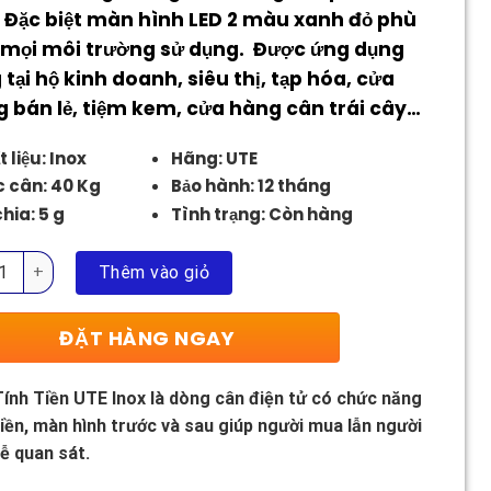
2.200.000 ₫.
 Đặc biệt màn hình LED 2 màu xanh đỏ phù
mọi môi trường sử dụng. Được ứng dụng
 tại hộ kinh doanh, siêu thị, tạp hóa, cửa
 bán lẻ, tiệm kem, cửa hàng cân trái cây…
 liệu: Inox
Hãng: UTE
 cân: 40 Kg
Bảo hành: 12 tháng
hia: 5 g
Tình trạng: Còn hàng
ính Tiền UTE Inox số lượng
Thêm vào giỏ
ĐẶT HÀNG NGAY
ính Tiền UTE Inox là dòng cân điện tử có chức năng
tiền, màn hình trước và sau giúp người mua lẫn người
ễ quan sát.