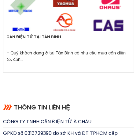
CÂN ĐIỆN TỬ TẠI TÂN BÌNH
– Quý khách đang ở tại Tân Bình có nhu cầu mua cân điện
tử, cần...
THÔNG TIN LIÊN HỆ
CÔNG TY TNHH CÂN ĐIỆN TỬ Á CHÂU
GPKD số 0313729390 do sở KH và ĐT TPHCM cấp