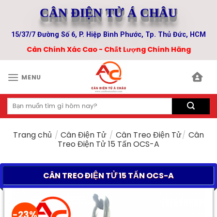
Skip
CÂN ĐIỆN TỬ Á CHÂU
to
content
15/37/7 Đường Số 6, P. Hiệp Bình Phước, Tp. Thủ Đức, HCM
Cân Chính Xác Cao - Chất Lượng Chính Hãng
MENU
Tìm
kiếm:
Trang chủ
/
Cân Điện Tử
/
Cân Treo Điện Tử
/
Cân
Treo Điện Tử 15 Tấn OCS-A
CÂN TREO ĐIỆN TỬ 15 TẤN OCS-A
-23%