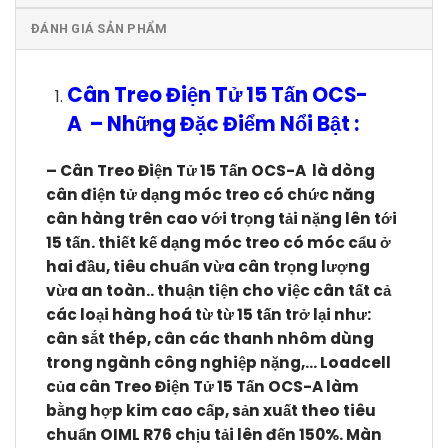
ĐÁNH GIÁ SẢN PHẨM
Cân Treo Điện Tử 15 Tấn OCS-
A
–
Những Đặc Điểm Nổi Bật :
– Cân Treo Điện Tử 15 T
ấn OCS-A
l
à dòng
cân điện tử dạng móc treo có chức năng
cân hàng trên cao với trọng tải nặng lên tới
15 tấn. thiết kế dạng móc treo có móc cẩu ở
hai đầu, tiêu chuẩn vừa cân trọng lượng
vừa an toàn.. thuận tiện cho việc cân tất cả
các loại hàng hoá từ từ 15 tấn trở lại như:
cân sắt thép, cân các thanh nhôm dùng
trong ngành công nghiệp nặng,… Loadcell
của c
ân Treo Điện Tử
15 Tấn OCS-A
làm
bằng hợp kim cao cấp, sản xuất theo tiêu
chuẩn OIML R76 chịu tải lên đến 150%. Màn