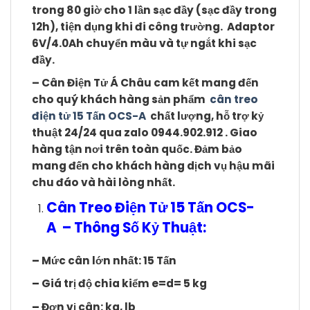
trong 80 giờ cho 1 lần sạc đầy (sạc đầy trong
12h), tiện dụng khi đi công trường. Adaptor
6V/4.0Ah chuyển màu và tự ngắt khi sạc
đầy.
–
Cân Điện Tử Á Châu cam kết mang đến
cho quý khách hàng sản phẩm
cân treo
điện tử 15 Tấn OCS-A
chất lượng, hỗ trợ kỷ
thuật 24/24 qua zalo 0944.902.912 . Giao
hàng tận nơi trên toàn quốc. Đảm bảo
mang đến cho khách hàng dịch vụ hậu mãi
chu đáo và hài lòng nhất.
Cân Treo Điện Tử 15 Tấn OCS-
A
– Thông Số Kỷ Thuật:
–
Mức cân lớn nhất:
15 Tấn
–
Giá trị độ chia kiểm
e=d= 5 kg
–
Đơn vị cân: kg, lb