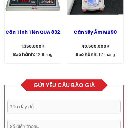
Cân Tính Tiền QUA 832
Cân Sấy Ẩm MB90
1.350.000
₫
40.500.000
₫
Giá
Giá
Giá
Giá
gốc
hiện
gốc
hiện
Bảo hành:
Bảo hành:
12 tháng
12 tháng
là:
tại
là:
tại
1.750.000 ₫.
là:
45.000.000 ₫.
là:
1.350.000 ₫.
40.500.000 ₫.
GỬI YÊU CẦU BÁO GIÁ