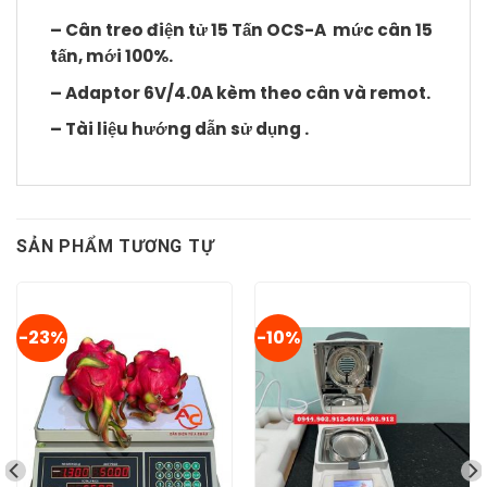
– Cân treo điện tử 15 Tấn OCS-A mức cân 15
tấn, mới 100%.
–
Adaptor 6V/4.0A
kèm theo cân và remot.
– Tài liệu hướng dẫn sử dụng .
SẢN PHẨM TƯƠNG TỰ
-23%
-10%