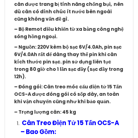
cân được trang bị tính năng chống bụi, nên
dù cân có dính chúc ít nước bên ngoài
cũng không vấn đề gì.
–
Bộ Remot điều khiển từ xa bằng công nghệ
sóng hồng ngoại.
–
Nguồn: 220V kèm bộ sạc 6V/4.0Ah, pin sạc
6V/4.0Ah rất dể dàng thay thế pin khi cân
kích thước pin sạc. pin sử dụng liên tục
trong 80 giờ cho 1 lần sạc đầy (sạc đầy trong
12h).
–
Đóng gói: Cân treo móc cẩu điện tử 15 Tấn
OCS-A được đóng gói có sốp dày, an toàn
khi vận chuyển cũng như khi bảo quản.
–
Trọng lượng cân: 45 kg
Cân Treo Điện Tử 15 Tấn OCS-A
– Bao Gồm: