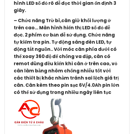
hình LED số đỏ rõ dễ đọc thời gian ổn định 3
giây.
– Chức năng Trừ bì,cân giữ khối lượng ở
trên cao… Màn hình hiển thị LED số đỏ dễ
đọc. 2 phím cơ bản dễ sử dụng. Chức năng
tự kiểm tra pin. Tự động sáng đèn LED, tự
động tắt nguồn.. Với móc cân phía dưới có
thể xoay 360 độ để chống va đập, cân có
remot dùng đều kiển khi cân ở trên cao, vỏ
cân làm bằng nhôm chống nhiễu tốt với
các thiết bị khác nhằm tránh sai lệch giá trị
cân. Cân kèm theo pin sạc
6V/4.0Ah
pin lớn
có thể sử dụng trong nhiều ngày liên tục