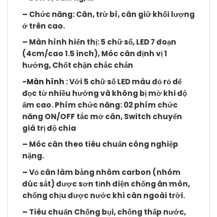
–
Chức năng: Cân, trừ bì, cân giữ khối lượng
ở trên cao.
–
Màn hình hiển thị: 5 chữ số, LED 7 đoạn
(4cm/cao 1.5 inch), Móc cân định vị 1
hướng, Chốt chặn chắc chắn
-Màn hình
: Với 5 chữ số LED màu đỏ rỏ dể
đọc từ nhiều hướng và không bị mờ khi độ
ẩm cao. Phím chức năng: 02 phím chức
năng
ON/OFF
tắc mở cân,
Switch
chuyển
giá trị độ chia
–
Móc cân theo tiêu chuẩn công nghiệp
nặng.
–
Vỏ cân làm bằng nhôm carbon (nhóm
đúc sắt) được sơn tỉnh điện chống ăn mòn,
chống chịu được nước khi cân ngoài trời.
–
Tiêu chuẩn Chống bụi, chống thấp nước,