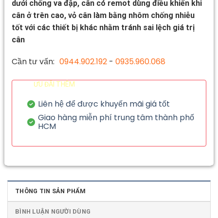
dưới chống va đập, cân có remot dùng điều khiển khi
cân ở trên cao, vỏ cân làm bằng nhôm chống nhiễu
tốt với các thiết bị khác nhằm tránh sai lệch giá trị
cân
Cần tư vấn:
0944.902.192
-
0935.960.068
ƯU ĐÃI THÊM
Liên hệ để được khuyến mãi giá tốt
Giao hàng miễn phí trung tâm thành phố
HCM
THÔNG TIN SẢN PHẨM
BÌNH LUẬN NGƯỜI DÙNG