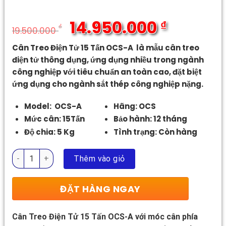
14.950.000
₫
₫
19.500.000
Giá
Giá
Cân Treo Điện Tử 15 Tấn OCS-A là mẫu cân treo
gốc
hiện
điện tử thông dụng, ứng dụng nhiều trong ngành
là:
tại
công nghiệp với tiêu chuẩn an toàn cao, đặt biệt
19.500.000 ₫.
là:
ứng dụng cho ngành sắt thép công nghiệp nặng.
14.950.000 ₫.
Model: OCS-A
Hãng: OCS
Mức cân: 15Tấn
Bảo hành: 12 tháng
Độ chia: 5 Kg
Tình trạng: Còn hàng
Cân Treo Điện Tử 15 Tấn OCS-A số lượng
Thêm vào giỏ
ĐẶT HÀNG NGAY
Cân Treo Điện Tử 15 Tấn OCS-A với móc cân phía