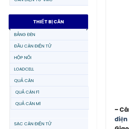
THIẾT BỊ CÂN
BẢNG ĐÈN
ĐẦU CÂN ĐIỆN TỬ
HỘP NỐI
LOADCELL
QUẢ CÂN
QUẢ CÂN F1
QUẢ CÂN M1
– Câ
điện
SẠC CÂN ĐIỆN TỬ
Giao