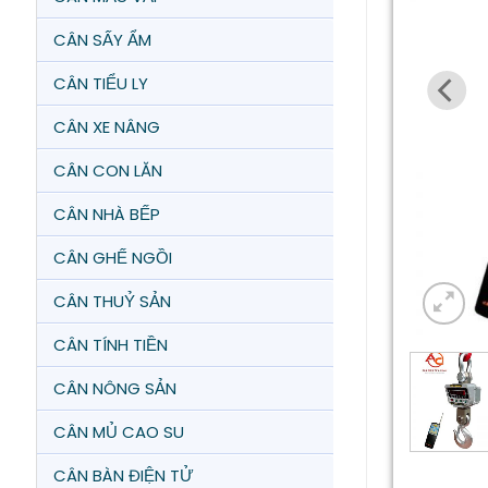
CÂN SẤY ẨM
CÂN TIỂU LY
CÂN XE NÂNG
CÂN CON LĂN
CÂN NHÀ BẾP
CÂN GHẾ NGỒI
CÂN THUỶ SẢN
CÂN TÍNH TIỀN
CÂN NÔNG SẢN
CÂN MỦ CAO SU
CÂN BÀN ĐIỆN TỬ