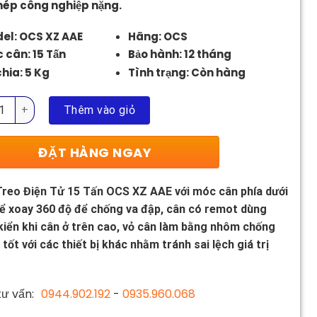
thép công nghiệp nặng.
19.500.000 ₫.
el: OCS XZ AAE
Hãng: OCS
 cân: 15 Tấn
Bảo hành: 12 tháng
chia: 5 Kg
Tình trạng: Còn hàng
reo Điện Tử 15 Tấn OCS XZ AAE số lượng
Thêm vào giỏ
ĐẶT HÀNG NGAY
reo Điện Tử 15 Tấn OCS XZ AAE với móc cân phía dưới
ể xoay 360 độ để chống va đập, cân có remot dùng
kiển khi cân ở trên cao, vỏ cân làm bằng nhôm chống
 tốt với các thiết bị khác nhằm tránh sai lệch giá trị
ư vấn:
0944.902.192
-
0935.960.068