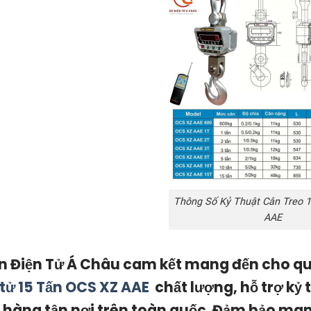
Thông Số Kỷ Thuật Cân Treo 
AAE
n Điện Tử Á Châu cam kết mang đến cho 
 tử 15 Tấn OCS XZ AAE
chất lượng, hỗ trợ kỷ 
 hàng tận nơi trên toàn quốc. Đảm bảo ma