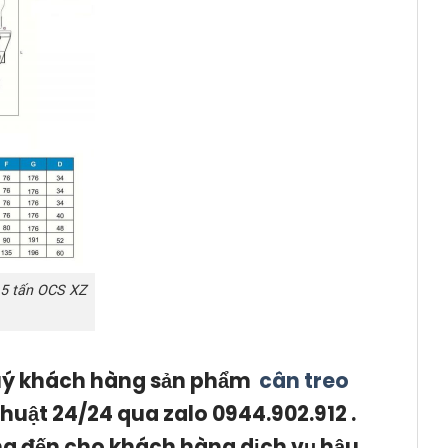
15 tấn OCS XZ
quý khách hàng sản phẩm
cân treo
thuật 24/24 qua zalo 0944.902.912 .
ng đến cho khách hàng dịch vụ hậu