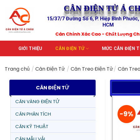
Skip
CÂN ĐIỆN TỬ Á C
to
15/37/7 Đường Số 6, P. Hiệp Bình Phước,
content
HCM
Cân Chính Xác Cao - Chất Lượng C
GIỚI THIỆU
CÂN ĐIỆN TỬ
MỨC CÂN ĐIỆN 
Trang chủ
/
Cân Điện Tử
/
Cân Treo Điện Tử
/
Cân Treo
CÂN ĐIỆN TỬ
CÂN VÀNG ĐIỆN TỬ
-9%
CÂN PHÂN TÍCH
CÂN KỸ THUẬT
CÂN MẪU VẢI