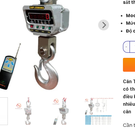
sắt 
Mod
Mức
Độ 
Cân T
Cân T
có th
điều 
nhiễu
cân
Cần t