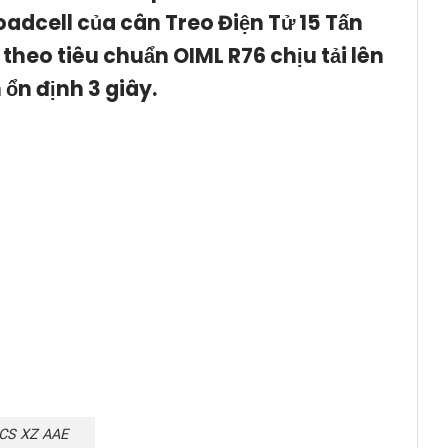
adcell của c
ân Treo Điện Tử
15 Tấn
theo tiêu chuẩn OIML R76 chịu tải lên
 ổn định 3 giây.
OCS XZ AAE