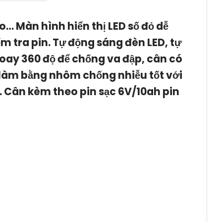
… Màn hình hiển thị LED số đỏ dễ
m tra pin. Tự động sáng đèn LED, tự
xoay 360 độ để chống va đập, cân có
 làm bằng nhôm chống nhiễu tốt với
n. Cân kèm theo pin sạc 6V/10ah pin