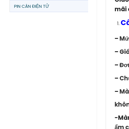
PIN CÂN ĐIỆN TỬ
mãi 
Câ
–
Mứ
–
Giá
–
Đơn
–
Chứ
–
Màn
khôn
-Mà
ẩm c