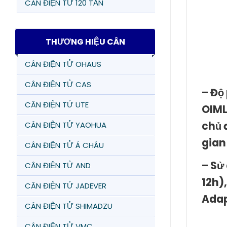
CÂN ĐIỆN TỬ 120 TẤN
THƯƠNG HIỆU CÂN
CÂN ĐIỆN TỬ OHAUS
CÂN ĐIỆN TỬ CAS
– Độ
CÂN ĐIỆN TỬ UTE
OIML
chủ 
CÂN ĐIỆN TỬ YAOHUA
gian
CÂN ĐIỆN TỬ Á CHÂU
– Sử
CÂN ĐIỆN TỬ AND
12h)
CÂN ĐIỆN TỬ JADEVER
Adap
CÂN ĐIỆN TỬ SHIMADZU
CÂN ĐIỆN TỬ VMC