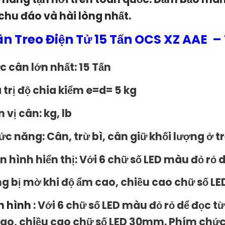
chu đáo và hài lòng nhất.
n Treo Điện Tử 15 Tấn OCS XZ AAE
– 
c cân lớn nhất:
15 Tấn
 trị độ chia kiểm
e=d= 5 kg
 vị cân: kg, lb
c năng: Cân, trừ bì, cân giữ khối lượng ở t
 hình hiển thị: Với 6 chữ số LED màu đỏ rỏ 
g bị mờ khi độ ẩm cao, chiều cao chữ số L
n hình
: Với 6 chữ số LED màu đỏ rỏ dể đọc 
ao, chiều cao chữ số LED 30mm. Phím chứ