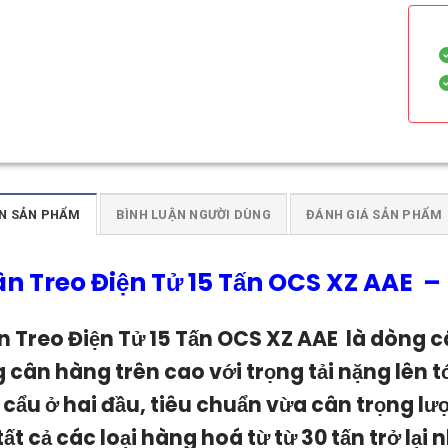
N SẢN PHẨM
BÌNH LUẬN NGƯỜI DÙNG
ĐÁNH GIÁ SẢN PHẨM
n Treo Điện Tử 15 Tấn OCS XZ AAE
–
n Treo Điện Tử 15 T
ấn
OCS XZ AAE l
à dòng c
 cân hàng trên cao với trọng tải nặng lên tớ
cẩu ở hai đầu, tiêu chuẩn vừa cân trọng lượ
tất cả các loại hàng hoá từ từ 30 tấn trở lại