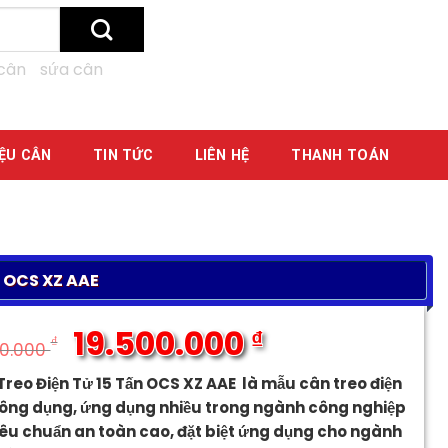
cân
sứa cân
IỆU CÂN
TIN TỨC
LIÊN HỆ
THANH TOÁN
 OCS XZ AAE
19.500.000
₫
₫
00.000
Giá
Giá
reo Điện Tử 15 Tấn OCS XZ AAE là mẫu cân treo điện
gốc
hiện
hông dụng, ứng dụng nhiều trong ngành công nghiệp
là:
tại
iêu chuẩn an toàn cao, đặt biệt ứng dụng cho ngành
21.500.000 ₫.
là: