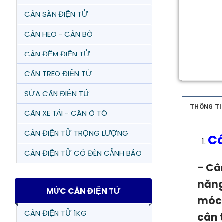
CÂN SÀN ĐIỆN TỬ
CÂN HEO - CÂN BÒ
CÂN ĐẾM ĐIỆN TỬ
CÂN TREO ĐIỆN TỬ
SỬA CÂN ĐIỆN TỬ
THÔNG TI
CÂN XE TẢI - CÂN Ô TÔ
CÂN ĐIỆN TỬ TRỌNG LƯỢNG
Câ
CÂN ĐIỆN TỬ CÓ ĐÈN CẢNH BÁO
– Câ
năng
MỨC CÂN ĐIỆN TỬ
móc 
CÂN ĐIỆN TỬ 1KG
cân 