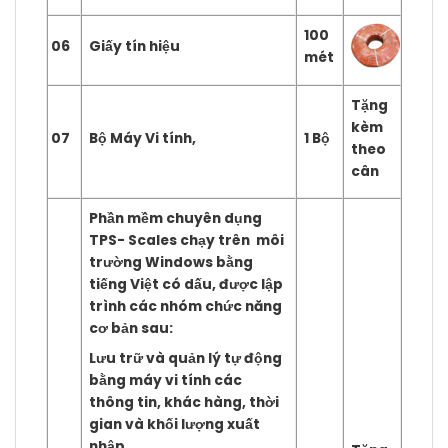
100
06
Giấy tín hiệu
mét
Tặng
kèm
07
Bộ Máy Vi tính,
1 Bộ
theo
cân
Phần mềm chuyên dụng
TPS- Scales
chạy trên môi
trường Windows bằng
tiếng Việt có dấu, được lập
trình các nhóm chức năng
cơ bản sau:
Lưu trữ và quản lý tự động
bằng máy vi tính các
thông tin, khác hàng, thời
gian và khối lượng xuất
nhập.