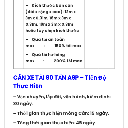
– Kích thước bàn cân
(dài x rộng x cao): 12m x
3m x 0,31m, 16m x 3m x
0,31m, 18m x 3m x 0,31m
hoặc tùy chọn kích thước
– Quá tải an toàn
max : 150% tải max
– Quá tải hư hỏng
max : 200% tải max
CÂN XE TẢI 80 TẤN A9P – Tiến Độ
Thực Hiện
– Vận chuyển, lắp đặt, vận hành, kiểm định:
30 ngày.
– Thời gian thực hiện móng Cân: 15 Ngày.
– Tổng thời gian thực hiện: 45 ngày.