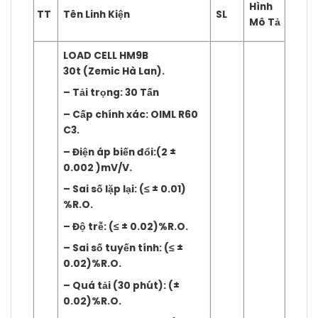
Hình
TT
Tên Linh Kiện
SL
Mô Tả
LOAD CELL HM9B
30t (Zemic Hà Lan).
– Tải trọng: 30 Tấn
– Cấp chính xác: OIML R60
C3.
– Điện áp biến đổi:(2 ±
0.002 )mV/V.
– Sai số lặp lại: (≤ ± 0.01)
%R.O.
– Độ trễ: (≤ ± 0.02)%R.O.
– Sai số tuyến tính: (≤ ±
0.02)%R.O.
– Quá tải (30 phút): (±
0.02)%R.O.