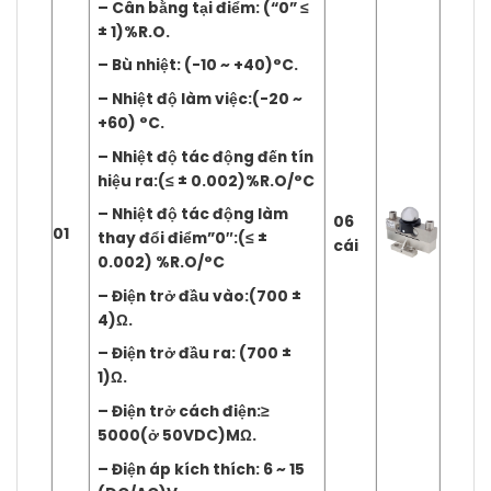
– Cân bằng tại điểm: (“0” ≤
± 1)%R.O.
– Bù nhiệt: (-10 ~ +40)°C.
– Nhiệt độ làm việc:(-20 ~
+60) °C.
– Nhiệt độ tác động đến tín
hiệu ra:(≤ ± 0.002)%R.O/°C
– Nhiệt độ tác động làm
06
01
thay đổi điểm”0″:(≤ ±
cái
0.002) %R.O/°C
– Điện trở đầu vào:(700 ±
4)Ω.
– Điện trở đầu ra: (700 ±
1)Ω.
– Điện trở cách điện:≥
5000(ở 50VDC)MΩ.
– Điện áp kích thích: 6 ~ 15