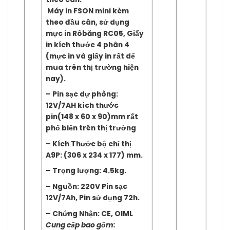
Máy in FSON mini kèm
theo đầu cân, sử dụng
mực in Rôbăng RC05, Giấy
in kích thước 4 phân 4
(mực in và giấy in rất dể
mua trên thị trường hiện
nay).
– Pin sạc dự phòng:
12V/7AH kích thước
pin(148 x 60 x 90)mm rất
phổ biến trên thị trường
– Kích Thước bộ chỉ thị
A9P: (306 x 234 x 177) mm.
– Trọng lượng: 4.5kg.
– Nguồn: 220V Pin sạc
12V/7Ah, Pin sử dụng 72h.
– Chứng Nhận
:
CE, OIML
Cung cấp bao gồm: