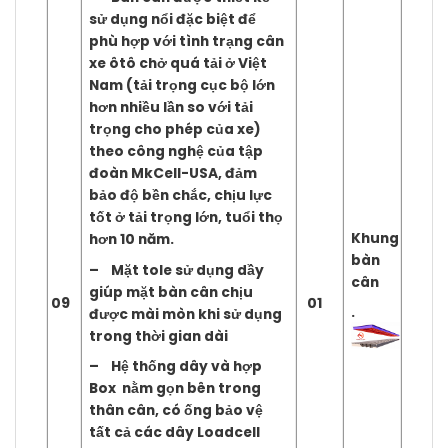
sử dụng nổi đặc biệt để
phù hợp với tình trạng cân
xe ôtô chở quá tải ở Việt
Nam (tải trọng cục bộ lớn
hơn nhiều lần so với tải
trọng cho phép của xe)
theo công nghệ của tập
đoàn MkCell-USA, đảm
bảo độ bền chắc, chịu lực
tốt ở tải trọng lớn, tuổi thọ
Khung
hơn 10 năm.
bàn
– Mặt tole sử dụng dầy
cân
giúp mặt bàn cân chịu
09
01
.
được mài mòn khi sử dụng
trong thời gian dài
– Hệ thống dây và hợp
Box nằm gọn bên trong
thân cân, có ống bảo vệ
tất cả các dây Loadcell