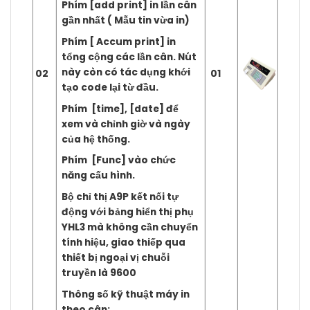
Phím [add print] in lần cân
gần nhất ( Mẫu tin vừa in)
Phím [ Accum print] in
tổng cộng các lần cân. Nút
này còn có tác dụng khới
02
01
tạo code lại từ đầu.
Phím [time], [date] để
xem và chỉnh giờ và ngày
của hệ thống.
Phím [Func] vào chức
năng cấu hình.
Bộ chỉ thị A9P kết nối tự
động với bảng hiển thị phụ
YHL3 mà không cần chuyển
tính hiệu, giao thiếp qua
thiết bị ngoại vị chuỗi
truyền là 9600
Thông số kỹ thuật máy in
theo cân: