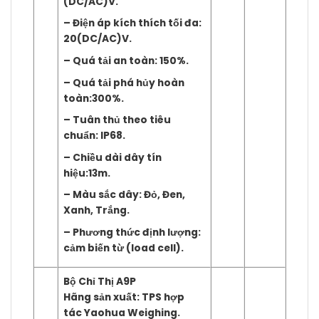
(DC/AC)V.
– Điện áp kích thích tối đa:
20(DC/AC)V.
– Quá tải an toàn: 150%.
– Quá tải phá hủy hoàn
toàn:300%.
– Tuân thủ theo tiêu
chuẩn: IP68.
– Chiều dài dây tín
hiệu:13m.
– Màu sắc dây: Đỏ, Đen,
Xanh, Trắng.
– Phương thức định lượng:
cảm biến từ (load cell).
Bộ Chỉ Thị A9P
Hãng sản xuất: TPS hợp
tác
Yaohua Weighing.