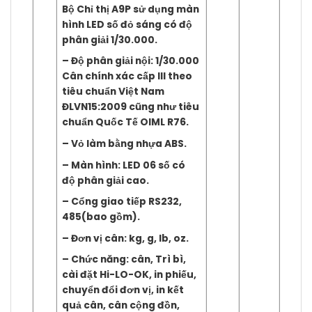
Bộ Chỉ thị A9P sử dụng màn
hình LED số đỏ sáng có độ
phân giải 1/30.000.
– Độ phân giải nội: 1/30.000
Cân chính xác cấp III theo
tiêu chuẩn Việt Nam
ĐLVN15:2009 cũng như tiêu
chuẩn Quốc Tế OIML R76.
– Vỏ làm bằng nhựa ABS.
– Màn hình: LED 06 số có
độ phân giải cao.
– Cổng giao tiếp RS232,
485(bao gồm).
– Đơn vị cân: kg, g, lb, oz.
– Chức năng: cân, Trì bì,
cài đặt Hi-LO-OK, in phiếu,
chuyển đổi đơn vị, in kết
quả cân, cân cộng đồn,