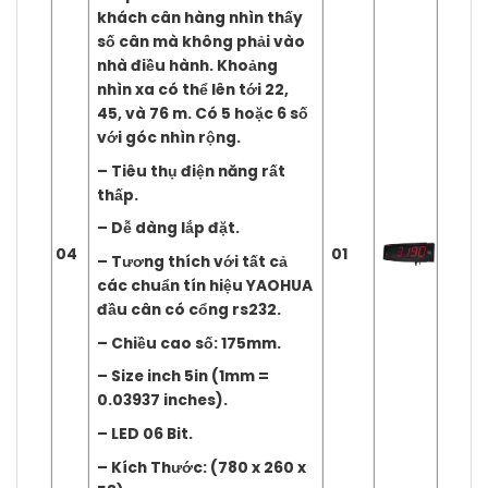
khách cân hàng nhìn thấy
số cân mà không phải vào
nhà điều hành. Khoảng
nhìn xa có thể lên tới 22,
45, và 76 m. Có 5 hoặc 6 số
với góc nhìn rộng.
– Tiêu thụ điện năng rất
thấp.
– Dễ dàng lắp đặt.
04
01
– Tương thích với tất cả
các chuẩn tín hiệu YAOHUA
đầu cân có cổng rs232.
– Chiều cao số: 175mm.
– Size inch 5in (1mm =
0.03937 inches).
– LED 06 Bit.
– Kích Thước: (780 x 260 x