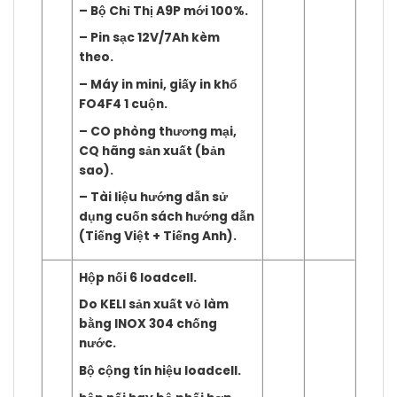
– Bộ Chỉ Thị A9P mới 100%.
– Pin sạc 12V/7Ah kèm
theo.
– Máy in mini, giấy in khổ
FO4F4 1 cuộn.
– CO phòng thương mại,
CQ hãng sản xuất (bản
sao).
– Tài liệu hướng dẫn sử
dụng cuốn sách hướng dẫn
(Tiếng Việt + Tiếng Anh).
Hộp nối 6 loadcell.
Do KELI sản xuất vỏ làm
bằng INOX 304 chống
nước.
Bộ cộng tín hiệu loadcell.