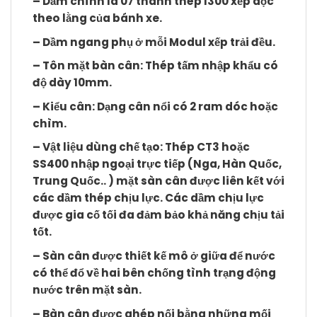
– Dầm chính là 07 thanh thép I300 xếp dọc
theo lằng của bánh xe.
– Dầm ngang phụ ở mỗi Modul xếp trải đều.
– Tôn mặt bàn cân: Thép tấm nhập khẩu có
độ dày 10mm.
– Kiểu cân: Dạng cân nổi có 2 ram dóc hoặc
chìm.
– Vật liệu dùng chế tạo: Thép CT3 hoặc
SS400 nhập ngoại trực tiếp (Nga, Hàn Quốc,
Trung Quốc.. ) mặt sàn cân được liên kết với
các dầm thép chịu lực. Các dầm chịu lực
được gia cố tối đa đảm bảo khả năng chịu tải
tốt.
– Sàn cân được thiết kế mô ở giữa để nước
có thể đổ về hai bên chống tình trạng động
nước trên mặt sàn.
– Bàn cân được ghép nối bằng những mối