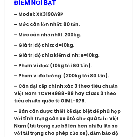
ĐIỂM NỔI BẬT
– Model: XK3190A9P
– Mức cân lớn nhất:
80 tấn
.
– Mức cân nhỏ nhất: 200kg.
– Giá trị độ chia: d=10kg.
– Giá trị độ chia kiểm định: e=10kg.
– Phạm vi đọc: (10kg tới 80 tấn).
– Phạm vị đo lường: (200kg tới 80 tấn).
– Cân đạt cấp chính xác 3 theo tiêu chuẩn
Việt Nam TCVN4988-89 hay Class 3 theo
tiêu chuẩn quốc tế OIML-R76.
– Bàn cân được thiết kế đặc biệt để phù hợp
với tình trạng cân xe ôtô chở quá tải ở Việt
Nam (tải trọng cục bộ lớn hơn nhiều lần so
với tải trọng cho phép của xe), đảm bảo độ