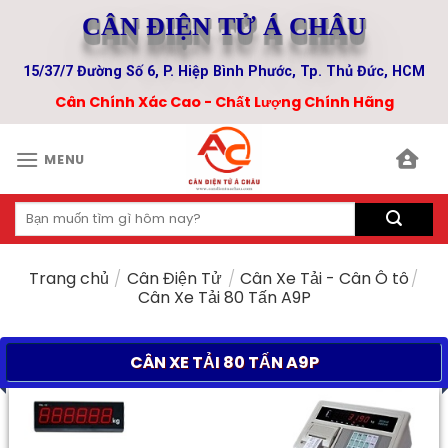
Skip
CÂN ĐIỆN TỬ Á CHÂU
to
content
15/37/7 Đường Số 6, P. Hiệp Bình Phước, Tp. Thủ Đức, HCM
Cân Chính Xác Cao - Chất Lượng Chính Hãng
MENU
Tìm
kiếm:
Trang chủ
/
Cân Điện Tử
/
Cân Xe Tải - Cân Ô tô
/
Cân Xe Tải 80 Tấn A9P
CÂN XE TẢI 80 TẤN A9P