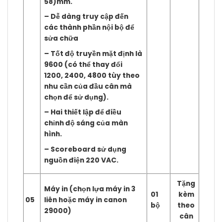
58)mm.
– Dễ dàng truy cập đến
các thành phần nội bộ để
sửa chữa
– Tốt độ truyền mặt định là
9600 (có thể thay đổi
1200, 2400, 4800 tùy theo
nhu cần của đầu cân mà
chọn để sử dụng).
– Hai thiết lập để điều
chỉnh độ sáng của màn
hình.
– Scoreboard sử dụng
nguồn điện 220 VAC.
Tặng
Máy in (chọn lựa máy in 3
01
kèm
05
liên hoặc máy in canon
bộ
theo
29000)
cân