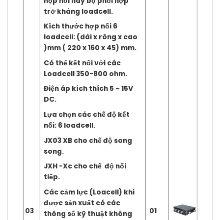
hộp nối hay bộ phối hợp
trở kháng loadcell.
Kích thước hợp nối 6
loadcell: (dài x rông x cao
)mm ( 220 x 160 x 45) mm.
Có thể kết nối với các
Loadcell 350-800 ohm.
Điện áp kích thích 5 ~ 15V
DC.
Lựa chọn các chế độ kết
nối: 6 loadcell.
JX03 XB cho chế độ song
song.
JXH -Xc cho chế độ nối
tiếp.
Các cảm lực (Loacell) khi
được sản xuất có các
03
01
thông số kỹ thuật không