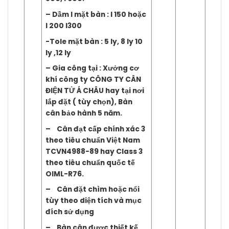
– Dầm I mặt bàn : I 150 hoặc
I 200 I300
-Tole mặt bàn : 5 ly, 8 ly 10
ly ,12 ly
– Gia công tại : Xưởng cơ
khí công ty CÔNG TY CÂN
ĐIỆN TỬ Á CHÂU hay tại nơi
lắp đặt ( tùy chọn), Bàn
cân bảo hành 5 năm.
– Cân đạt cấp chính xác 3
theo tiêu chuẩn Việt Nam
TCVN4988-89 hay Class 3
theo tiêu chuẩn quốc tế
OIML-R76.
– Cân đặt chìm hoặc nổi
tùy theo diện tích và mục
đích sử dụng
– Bàn cân được thiết kế