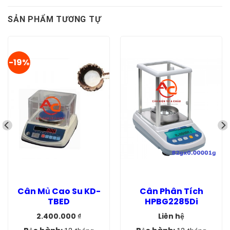
SẢN PHẨM TƯƠNG TỰ
-19%
Cân Mủ Cao Su KD-
Cân Phân Tích
TBED
HPBG2285Di
2.400.000
₫
Liên hệ
Giá
Giá
gốc
hiện