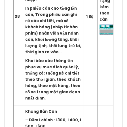
Tặng
kèm
In phiếu cân cho từng lần
theo
cân, Trong phiếu cân ghi
08
1 Bộ
cân
rõ các chi tiết, mã số
khách hàng (nhập từ bàn
phím) nhân viên vận hành
cân, khối lượng tổng, khối
lượng tịnh, khối lung trừ bì,
thời gian ra vào…
Khai báo các thông tin
phục vụ muc đích quản lý,
thống kê: thống kê chi tiết
theo thời gian, theo khách
hàng, theo mặt hàng, theo
số xe trong một gian đọan
nhất định.
Khung Bàn Cân
– Dầm I chính : I 300, I 400, I
500, I 600.