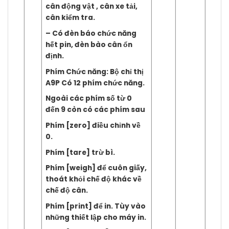
cân động vật , cân xe tải,
cân kiểm tra.
– Có đèn báo chức năng
hết pin, đèn bào cân ổn
định.
Phím Chức năng: Bộ chỉ thị
A9P Có 12 phím chức năng.
Ngoài các phím số từ 0
đến 9 còn có các phím sau
Phím [zero] điều chỉnh về
0.
Phím [tare] trừ bì.
Phím [weigh] để cuôn giấy,
thoát khỏi chế độ khác về
chế độ cân.
Phím [print] để in. Tùy vào
những thiết lập cho máy in.