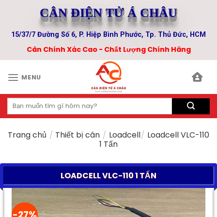
Skip
CÂN ĐIỆN TỬ Á CHÂU
to
content
15/37/7 Đường Số 6, P. Hiệp Bình Phước, Tp. Thủ Đức, HCM
Cân Chính Xác Cao - Chất Lượng Chính Hãng
MENU
Tìm
kiếm:
Trang chủ
/
Thiết bị cân
/
Loadcell
/
Loadcell VLC-110
1 Tấn
LOADCELL VLC-110 1 TẤN
-27%