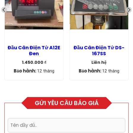
Đầu Cân Điện Tử A12E
Đầu Cân Điện Tử DS-
Đen
167SS
1.450.000
₫
Liên hệ
Giá
Giá
gốc
hiện
Bảo hành:
Bảo hành:
12 tháng
12 tháng
là:
tại
1.850.000 ₫.
là:
1.450.000 ₫.
GỬI YÊU CẦU BÁO GIÁ