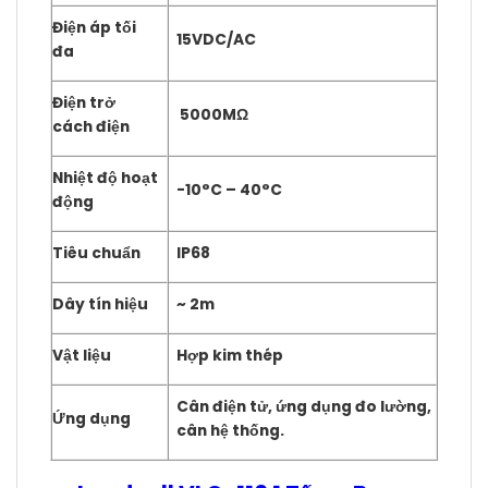
Điện áp tối
15VDC/AC
đa
Điện trở
5000MΩ
cách điện
Nhiệt độ hoạt
-10°C – 40°C
động
Tiêu chuẩn
IP68
Dây tín hiệu
~ 2m
Vật liệu
Hợp kim thép
Cân điện tử, ứng dụng đo lường,
Ứng dụng
cân hệ thống.