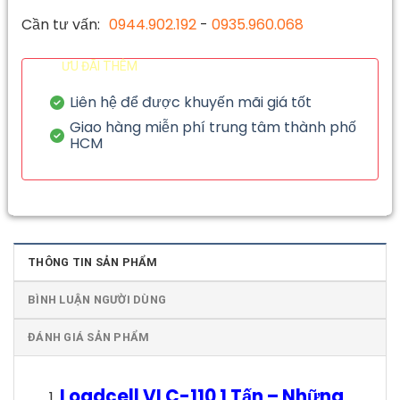
Cần tư vấn:
0944.902.192
-
0935.960.068
ƯU ĐÃI THÊM
Liên hệ để được khuyến mãi giá tốt
Giao hàng miễn phí trung tâm thành phố
HCM
THÔNG TIN SẢN PHẨM
BÌNH LUẬN NGƯỜI DÙNG
ĐÁNH GIÁ SẢN PHẨM
Loadcell VLC-110 1 Tấn
–
Những