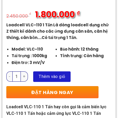
1.800.000
₫
₫
2.450.000
Giá
Giá
Loadcell VLC-110 1 Tấn Là dòng loadcell dạng chữ
gốc
hiện
Z thiết kế dành cho các ứng dụng cân sàn, cân hệ
là:
tại
thống, cân bồn….Có tải trọng 1 Tấn.
2.450.000 ₫.
là:
1.800.000 ₫.
Model: VLC-110
Bảo hành: 12 tháng
Tải trọng : 1000kg
Tình trạng: Còn hàng
Điện trở: 3 mV/V
Loadcell VLC-110 1 Tấn số lượng
Thêm vào giỏ
ĐẶT HÀNG NGAY
Loadcell VLC-110 1 Tấn hay còn gọi là cảm biến lực
VLC-110 1 Tấn hoặc cảm ứng lực VLC-110 1 Tấn