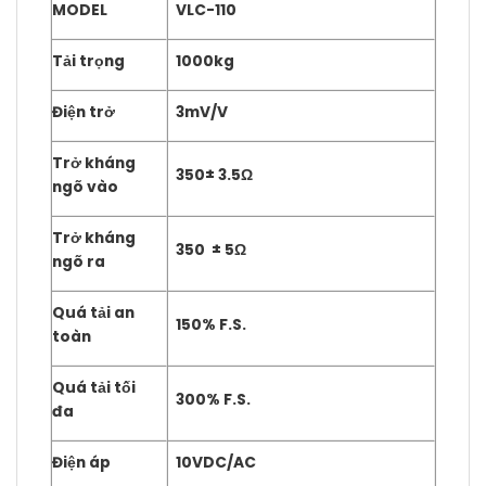
MODEL
VLC-110
Tải trọng
1000kg
Điện trở
3mV/V
Trở kháng
350± 3.5Ω
ngõ vào
Trở kháng
350 ± 5Ω
ngõ ra
Quá tải an
150% F.S.
toàn
Quá tải tối
300% F.S.
đa
Điện áp
10VDC/AC