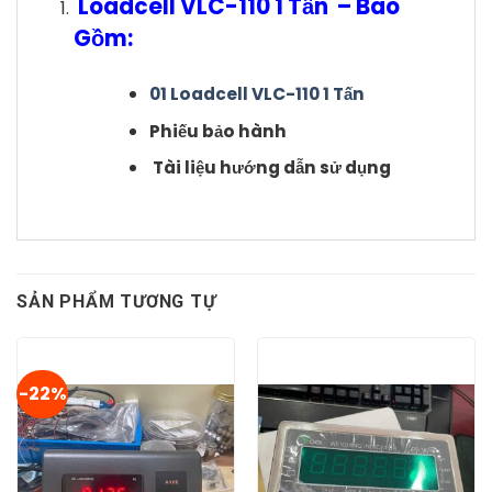
Loadcell VLC-110 1 Tấn – Bao
Gồm:
01 Loadcell VLC-110 1 Tấn
Phiếu bảo hành
Tài liệu hướng dẫn sử dụng
SẢN PHẨM TƯƠNG TỰ
-22%