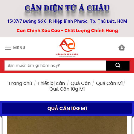
Skip
CÂN ĐIỆN TỬ Á CHÂU
to
content
15/37/7 Đường Số 6, P. Hiệp Bình Phước, Tp. Thủ Đức, HCM
Cân Chính Xác Cao - Chất Lượng Chính Hãng
MENU
Tìm
kiếm:
Trang chủ
/
Thiết bị cân
/
Quả Cân
/
Quả Cân M1
/
Quả Cân 10g M1
QUẢ CÂN 10G M1