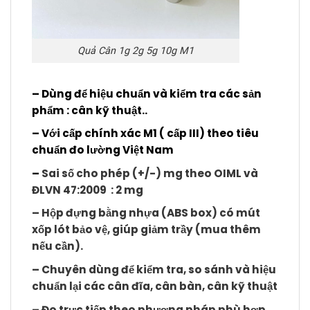
Quả Cân 1g 2g 5g 10g M1
– Dùng để hiệu chuẩn và kiểm tra các sản
phẩm : cân kỹ thuật..
– Với cấp chính xác M1 ( cấp III) theo tiêu
chuẩn đo lường Việt Nam
–
Sai số cho phép (+/-) mg theo OIML và
ĐLVN 47:2009 : 2 mg
– Hộp đựng bằng nhựa (ABS box) có mút
xốp lót bảo vệ, giúp giảm trầy (mua thêm
nếu cần).
– Chuyên dùng để kiểm tra, so sánh và hiệu
chuẩn lại các cân đĩa, cân bàn, cân kỹ thuật
– Đo trực tiếp theo phương pháp phù hợp