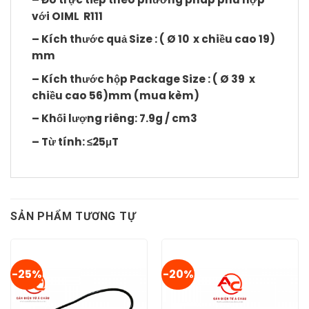
với OIML R111
– Kích thước quả Size : ( Ø 10 x chiều cao 19)
mm
– Kích thước hộp Package Size : ( Ø 39 x
chiều cao 56)mm (mua kèm)
– Khối lượng riêng: 7.9g / cm3
– Từ tính: ≤25μT
SẢN PHẨM TƯƠNG TỰ
-25%
-20%