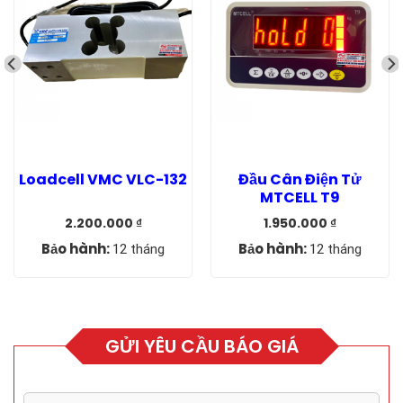
Loadcell VMC VLC-132
Đầu Cân Điện Tử
MTCELL T9
2.200.000
₫
1.950.000
₫
Giá
Giá
Giá
Giá
gốc
hiện
gốc
hiện
Bảo hành:
Bảo hành:
12 tháng
12 tháng
là:
tại
là:
tại
2.950.000 ₫.
là:
2.450.000 ₫.
là:
2.200.000 ₫.
1.950.000 ₫.
GỬI YÊU CẦU BÁO GIÁ