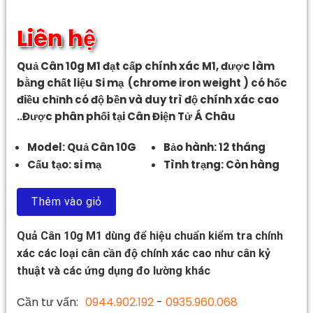
Liên hệ
Quả Cân 10g M1 đạt cấp chính xác M1, được làm
bằng chất liệu Si mạ (chrome iron weight ) có hốc
điều chỉnh có độ bền và duy trì độ chính xác cao
..Được phân phối tại Cân Điện Tử Á Châu
Model: Quả Cân 10G
Bảo hành: 12 tháng
Cấu tạo: si mạ
Tình trạng: Còn hàng
Thêm vào giỏ
Quả Cân 10g M1 dùng để hiệu chuẩn kiểm tra chính
xác các loại cân cần độ chính xác cao như cân kỷ
thuật và các ứng dụng đo lường khác
Cần tư vấn:
0944.902.192
-
0935.960.068